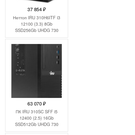
37 854
₽
Неттоп IRU 310H6ITF i3
12100 (3.3) 8Gb
SSD256Gb UHDG 730
Windows 11 Pro GbitEth
WiFi BT 90W черный
(2031363)
63 070
₽
ПК IRU 310SC SFF i5
12400 (2.5) 16Gb
SSD512Gb UHDG 730
Windows 11 Pro GbitEth