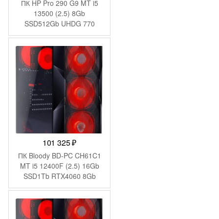
ПК HP Pro 290 G9 MT i5
13500 (2.5) 8Gb
SSD512Gb UHDG 770
FreeDOS GbitEth WiFi BT
180W kb мышь клавиатура
черный (624A6ET)
101 325
₽
ПК Bloody BD-PC CH61C1
MT i5 12400F (2.5) 16Gb
SSD1Tb RTX4060 8Gb
Windows 11 Home 64
GbitEth 500W черный
(2085729)