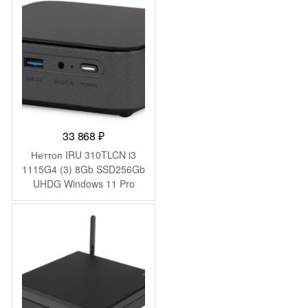
33 868
₽
Неттоп IRU 310TLCN i3
1115G4 (3) 8Gb SSD256Gb
UHDG Windows 11 Pro
GbitEth WiFi BT черный
(1975168)