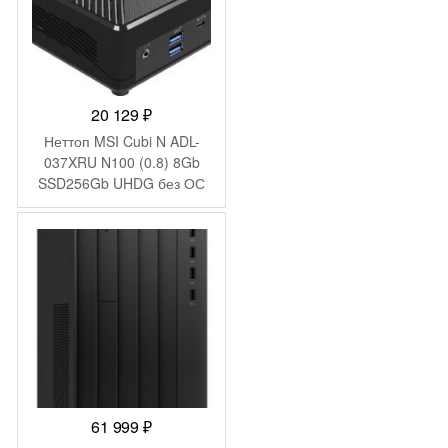
20 129
₽
Неттоп MSI Cubi N ADL-
037XRU N100 (0.8) 8Gb
SSD256Gb UHDG без ОС
2xGbitEth WiFi BT 65W
черный (9S6-B0A911-200)
61 999
₽