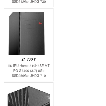
SSD512Gb UHDG 730
Windows 11 Pro GbitEth
WiFi BT 90W черный
(2031374)
21 730
₽
ПК IRU Home 310H6SE MT
PG G7400 (3.7) 8Gb
SSD256Gb UHDG 710
FreeDOS GbitEth 400W
черный (2079980)