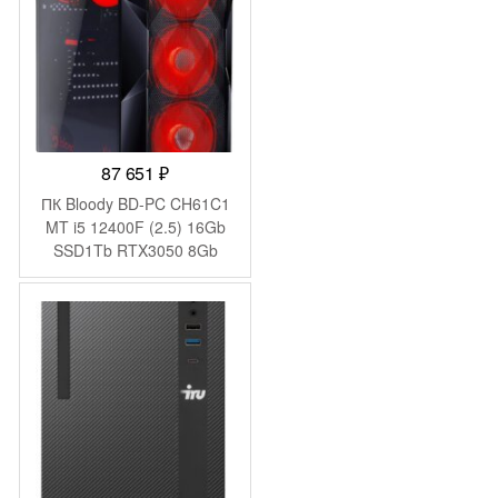
87 651
₽
ПК Bloody BD-PC CH61C1
MT i5 12400F (2.5) 16Gb
SSD1Tb RTX3050 8Gb
Windows 11 Home 64
GbitEth 500W черный
(2085725)