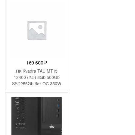
200W черный (1969071)
169 600
₽
ПК Kvadra TAU MT i5
12400 (2.5) 8Gb 500Gb
SSD256Gb без ОС 350W
мышь клавиатура
(Y20SYSCAS201R_C81482
КМ2103786)