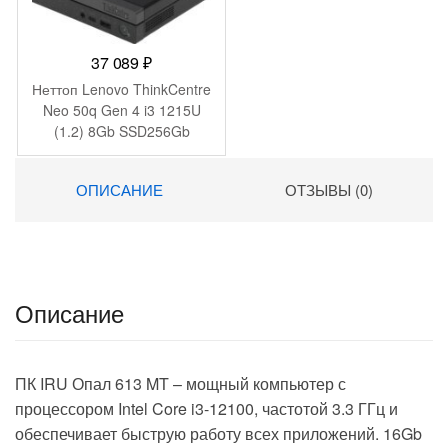
37 089
₽
Неттоп Lenovo ThinkCentre
Neo 50q Gen 4 i3 1215U
(1.2) 8Gb SSD256Gb
UHDG без ОС GbitEth WiFi
BT 65W kb мышь
ОПИСАНИЕ
ОТЗЫВЫ (0)
клавиатура черный
(12LN003KUM)
Описание
ПК IRU Опал 613 MT – мощный компьютер с
процессором Intel Core i3-12100, частотой 3.3 ГГц и
обеспечивает быструю работу всех приложений. 16Gb