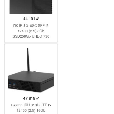
44 191
₽
ПК IRU 310SC SFF i5
12400 (2.5) 8Gb
SSD256Gb UHDG 730
Windows 11 Pro GbitEth
200W черный (1969067)
47 818
₽
Неттоп IRU 310H6ITF i5
12400 (2.5) 16Gb