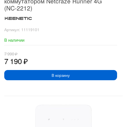
коммутатором Netcraze Runner 4G
(NC-2212)
Артикул:
11119101
В наличии
7 990
₽
7 190
₽
В корзину