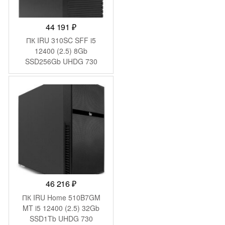
44 191
₽
ПК IRU 310SC SFF i5
12400 (2.5) 8Gb
SSD256Gb UHDG 730
Windows 11 Pro GbitEth
200W черный (1969067)
46 216
₽
ПК IRU Home 510B7GM
MT i5 12400 (2.5) 32Gb
SSD1Tb UHDG 730