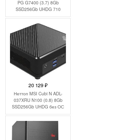
PG G7400 (3.7) 8Gb
SSD256Gb UHDG 710
FreeDOS GbitEth 400W
черный (2079980)
20 129
₽
Неттоп MSI Cubi N ADL-
037XRU N100 (0.8) 8Gb
SSD256Gb UHDG без ОС
2xGbitEth WiFi BT 65W
черный (9S6-B0A911-200)