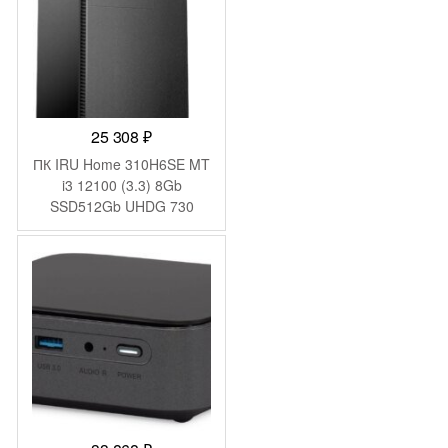
25 308
₽
ПК IRU Home 310H6SE MT
i3 12100 (3.3) 8Gb
SSD512Gb UHDG 730
FreeDOS GbitEth 400W
черный (1994640)