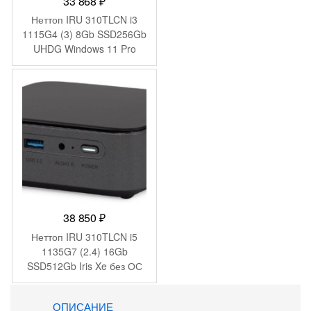
33 868
₽
Неттоп IRU 310TLCN i3
1115G4 (3) 8Gb SSD256Gb
UHDG Windows 11 Pro
GbitEth WiFi BT черный
(1975168)
38 850
₽
Неттоп IRU 310TLCN i5
1135G7 (2.4) 16Gb
SSD512Gb Iris Xe без ОС
GbitEth WiFi BT черный
(1975175)
ОПИСАНИЕ