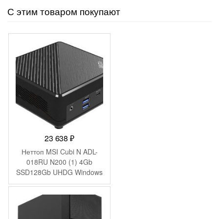
С этим товаром покупают
23 638
₽
Неттоп MSI Cubi N ADL-
018RU N200 (1) 4Gb
SSD128Gb UHDG Windows
11 Pro 2xGbitEth WiFi BT
65W черный (9S6-B0A911-
211)