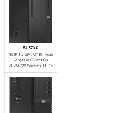
(2031363)
54 579
₽
ПК IRU 310SC MT i5 12400
(2.5) 8Gb SSD256Gb
UHDG 730 Windows 11 Pro
GbitEth 200W черный
(1969064)