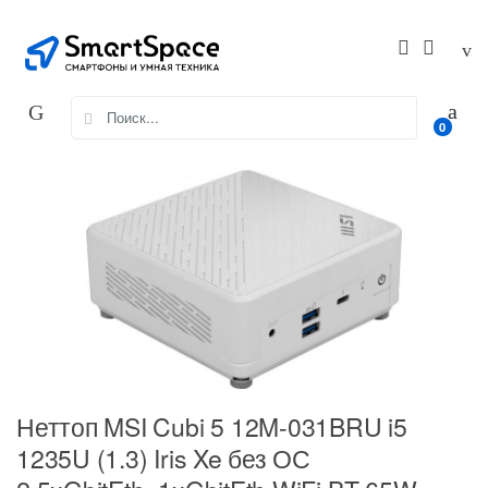
Skip
Skip
to
to
navigation
content
Search
0
for:
Неттоп MSI Cubi 5 12M-031BRU i5
1235U (1.3) Iris Xe без ОС