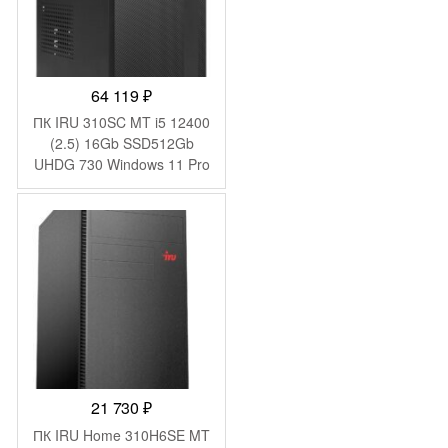
64 119
₽
ПК IRU 310SC MT i5 12400
(2.5) 16Gb SSD512Gb
UHDG 730 Windows 11 Pro
GbitEth 200W черный
(1969065)
21 730
₽
ПК IRU Home 310H6SE MT