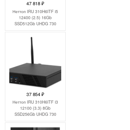
47 818
₽
Неттоп IRU 310H6ITF i5
12400 (2.5) 16Gb
SSD512Gb UHDG 730
Windows 11 Pro GbitEth
WiFi BT 90W черный
(2031374)
37 854
₽
Неттоп IRU 310H6ITF i3
12100 (3.3) 8Gb
SSD256Gb UHDG 730
Windows 11 Pro GbitEth
WiFi BT 90W черный