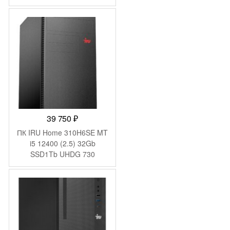
FreeDOS GbitEth 700W
черный (2074957)
39 750
₽
ПК IRU Home 310H6SE MT
i5 12400 (2.5) 32Gb
SSD1Tb UHDG 730
FreeDOS GbitEth 400W
черный (2081073)