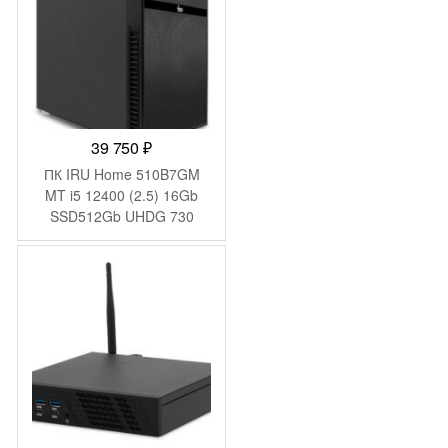
39 750
₽
ПК IRU Home 510B7GM
MT i5 12400 (2.5) 16Gb
SSD512Gb UHDG 730
FreeDOS GbitEth 650W
черный (2032497)