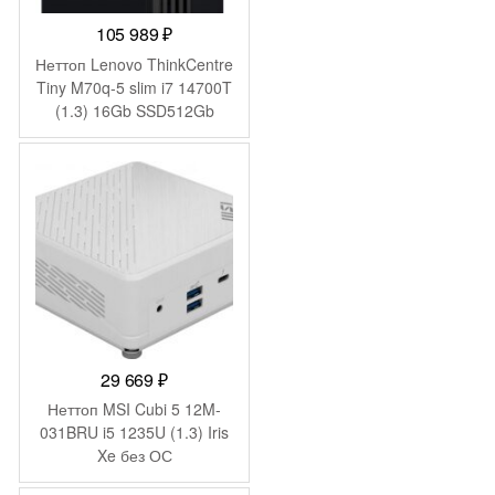
105 989
₽
Неттоп Lenovo ThinkCentre
Tiny M70q-5 slim i7 14700T
(1.3) 16Gb SSD512Gb
UHDG 770 без ОС GbitEth
WiFi BT 135W kb мышь
клавиатура черный
(12TD003UUM)
29 669
₽
Неттоп MSI Cubi 5 12M-
031BRU i5 1235U (1.3) Iris
Xe без ОС
2.5xGbitEth+1xGbitEth WiFi