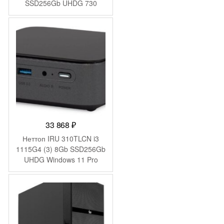
SSD256Gb UHDG 730
FreeDOS GbitEth 400W
черный (1994638)
33 868
₽
Неттоп IRU 310TLCN i3
1115G4 (3) 8Gb SSD256Gb
UHDG Windows 11 Pro
GbitEth WiFi BT черный
(1975168)