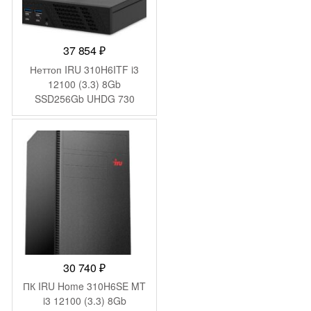
37 854
₽
Неттоп IRU 310H6ITF i3
12100 (3.3) 8Gb
SSD256Gb UHDG 730
Windows 11 Pro GbitEth
WiFi BT 90W черный
(2031363)
30 740
₽
ПК IRU Home 310H6SE MT
i3 12100 (3.3) 8Gb