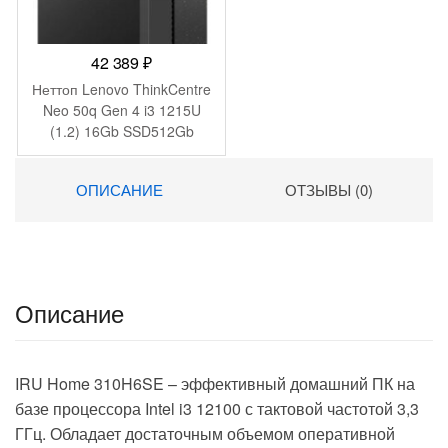
42 389
₽
Неттоп Lenovo ThinkCentre
Neo 50q Gen 4 i3 1215U
(1.2) 16Gb SSD512Gb
UHDG без ОС GbitEth WiFi
BT 65W kb мышь
ОПИСАНИЕ
ОТЗЫВЫ (0)
клавиатура черный
(12LN003LGP/16)
Описание
IRU Home 310H6SE – эффективный домашний ПК на
базе процессора Intel i3 12100 с тактовой частотой 3,3
ГГц. Обладает достаточным объемом оперативной