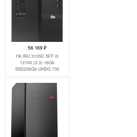
56 169
₽
ПК IRU 310SC SFF i3
12100 (3.3) 16Gb
SSD256Gb UHDG 730
Windows 11 Pro GbitEth
200W черный (1969056)