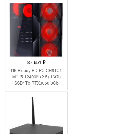
BT 65W белый (936-
B0A812-218)
87 651
₽
ПК Bloody BD-PC CH61C1
MT i5 12400F (2.5) 16Gb
SSD1Tb RTX3050 8Gb
Windows 11 Home 64
GbitEth 500W черный
(2085725)