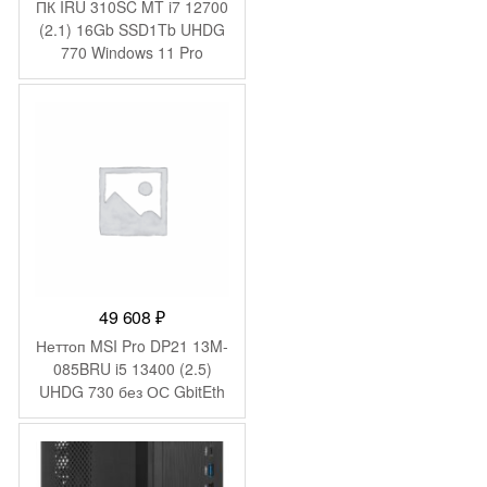
ПК IRU 310SC MT i7 12700
(2.1) 16Gb SSD1Tb UHDG
770 Windows 11 Pro
GbitEth 200W черный
(1969074)
49 608
₽
Неттоп MSI Pro DP21 13M-
085BRU i5 13400 (2.5)
UHDG 730 без ОС GbitEth
WiFi BT 120W черный
(936-B0A421-089)