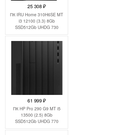
25 308
₽
ПК IRU Home 310H6SE MT
i3 12100 (3.3) 8Gb
SSD512Gb UHDG 730
FreeDOS GbitEth 400W
черный (1994640)
61 999
₽
ПК HP Pro 290 G9 MT i5
13500 (2.5) 8Gb
SSD512Gb UHDG 770
FreeDOS GbitEth WiFi BT
180W kb мышь клавиатура