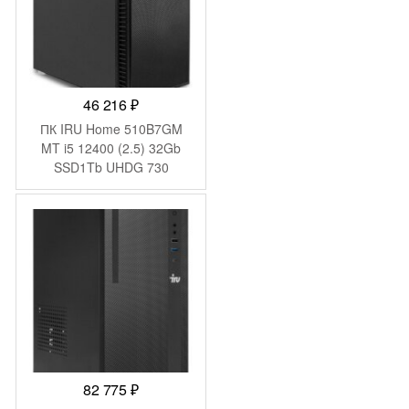
46 216
₽
ПК IRU Home 510B7GM
MT i5 12400 (2.5) 32Gb
SSD1Tb UHDG 730
FreeDOS GbitEth 700W
черный (2074957)
82 775
₽