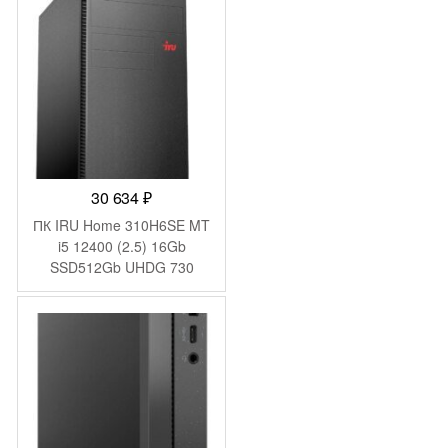
черный (624A6ET)
30 634
₽
ПК IRU Home 310H6SE MT
i5 12400 (2.5) 16Gb
SSD512Gb UHDG 730
FreeDOS GbitEth 400W
черный (2028636)