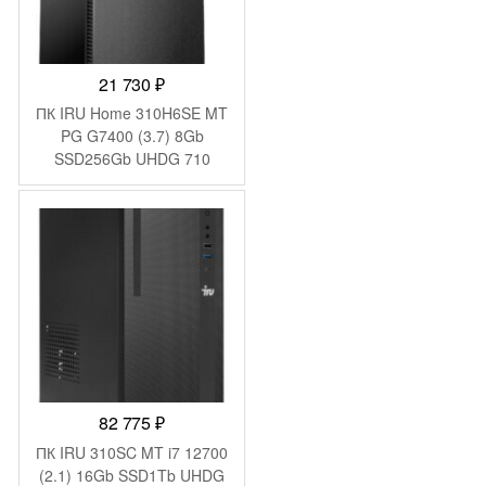
21 730
₽
ПК IRU Home 310H6SE MT
PG G7400 (3.7) 8Gb
SSD256Gb UHDG 710
FreeDOS GbitEth 400W
черный (2079980)
82 775
₽
ПК IRU 310SC MT i7 12700
(2.1) 16Gb SSD1Tb UHDG