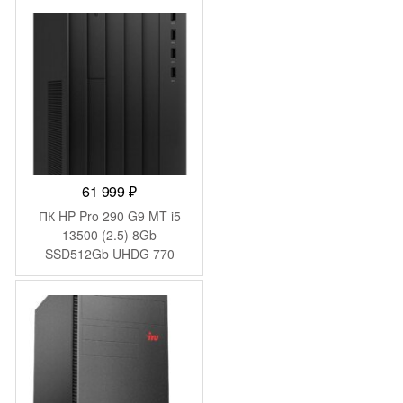
(1969049)
61 999
₽
ПК HP Pro 290 G9 MT i5
13500 (2.5) 8Gb
SSD512Gb UHDG 770
FreeDOS GbitEth WiFi BT
180W kb мышь клавиатура
черный (624A6ET)