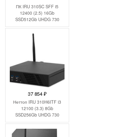
ПК IRU 310SC SFF i5
12400 (2.5) 16Gb
SSD512Gb UHDG 730
Windows 11 Pro GbitEth
200W черный (1969071)
37 854
₽
Неттоп IRU 310H6ITF i3
12100 (3.3) 8Gb
SSD256Gb UHDG 730
Windows 11 Pro GbitEth
WiFi BT 90W черный
(2031363)