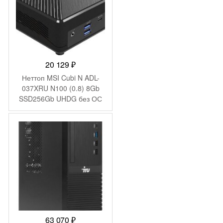
20 129
₽
Неттоп MSI Cubi N ADL-
037XRU N100 (0.8) 8Gb
SSD256Gb UHDG без ОС
2xGbitEth WiFi BT 65W
черный (9S6-B0A911-200)
63 070
₽