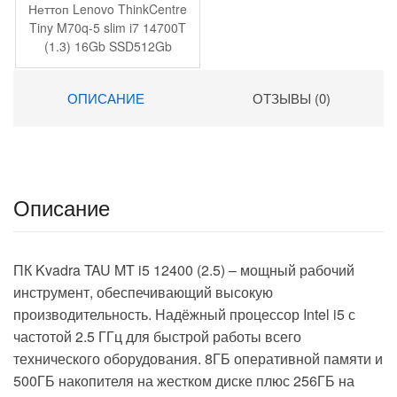
Неттоп Lenovo ThinkCentre
Tiny M70q-5 slim i7 14700T
(1.3) 16Gb SSD512Gb
UHDG 770 без ОС GbitEth
WiFi BT 135W kb мышь
ОПИСАНИЕ
ОТЗЫВЫ (0)
клавиатура черный
(12TD003UUM)
Описание
ПК Kvadra TAU MT i5 12400 (2.5) – мощный рабочий
инструмент, обеспечивающий высокую
производительность. Надёжный процессор Intel i5 с
частотой 2.5 ГГц для быстрой работы всего
технического оборудования. 8ГБ оперативной памяти и
500ГБ накопителя на жестком диске плюс 256ГБ на