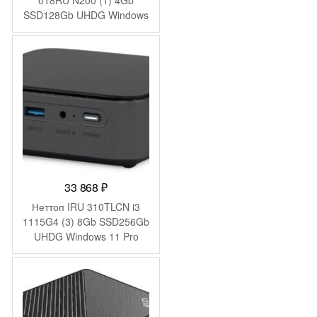
018RU N200 (1) 4Gb
SSD128Gb UHDG Windows
11 Pro 2xGbitEth WiFi BT
65W черный (9S6-B0A911-
211)
33 868
₽
Неттоп IRU 310TLCN i3
1115G4 (3) 8Gb SSD256Gb
UHDG Windows 11 Pro
GbitEth WiFi BT черный
(1975168)