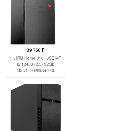
39 750
₽
ПК IRU Home 310H6SE MT
i5 12400 (2.5) 32Gb
SSD1Tb UHDG 730
FreeDOS GbitEth 400W
черный (2081073)