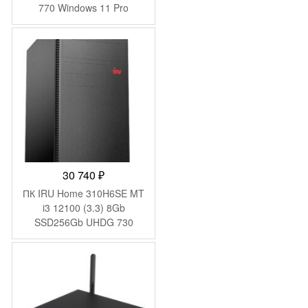
770 Windows 11 Pro
GbitEth 200W черный
(1969074)
30 740
₽
ПК IRU Home 310H6SE MT
i3 12100 (3.3) 8Gb
SSD256Gb UHDG 730
FreeDOS GbitEth 400W
черный (1994638)