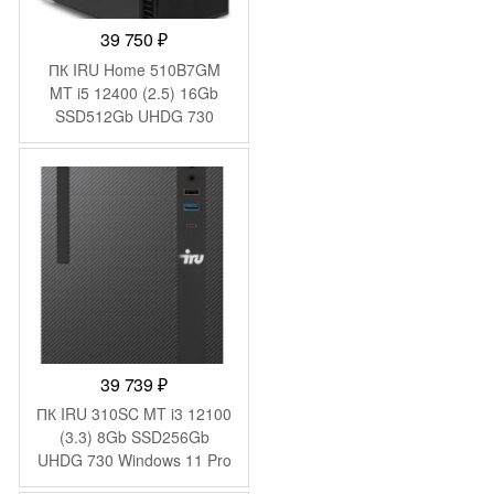
39 750
₽
ПК IRU Home 510B7GM
MT i5 12400 (2.5) 16Gb
SSD512Gb UHDG 730
FreeDOS GbitEth 650W
черный (2032497)
39 739
₽
ПК IRU 310SC MT i3 12100
(3.3) 8Gb SSD256Gb
UHDG 730 Windows 11 Pro
GbitEth 200W черный