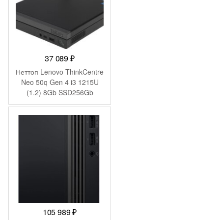
37 089
₽
Неттоп Lenovo ThinkCentre
Neo 50q Gen 4 i3 1215U
(1.2) 8Gb SSD256Gb
UHDG без ОС GbitEth WiFi
BT 65W kb мышь
клавиатура черный
(12LN003KUM)
105 989
₽