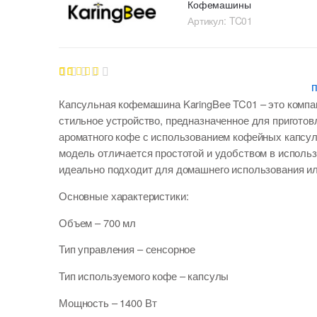
Кофемашины
Артикул:
TC01
30
Рейтинг
4.63
из 5
Капсульная кофемашина KaringBee TC01 – это компа
на основе
стильное устройство, предназначенное для приготов
опроса
пользоват
ароматного кофе с использованием кофейных капсул
елей
модель отличается простотой и удобством в использ
идеально подходит для домашнего использования ил
Основные характеристики:
Объем
– 700 мл
Тип управления
– сенсорное
Тип используемого кофе
– капсулы
Мощность
– 1400 Вт