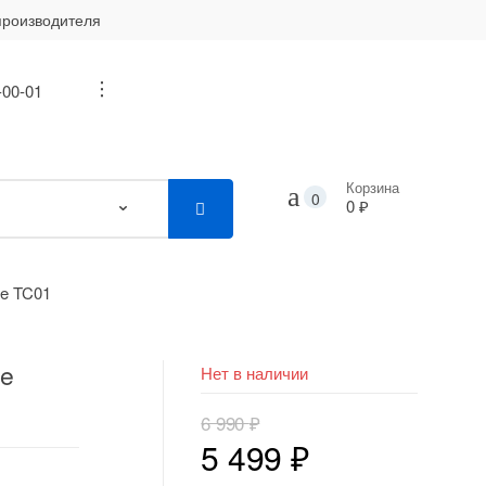
производителя
-00-01
...
Корзина
0
0 ₽
e TC01
ee
Нет в наличии
6 990
₽
Первоначальная
Текущая
5 499
₽