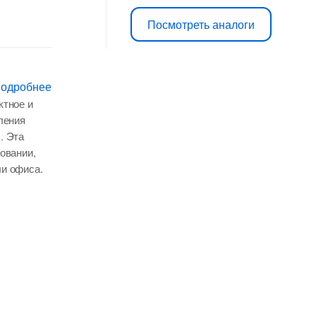
цена
цена:
Посмотреть аналоги
составляла
5
6
499 ₽.
подробнее
ктное и
990 ₽.
ления
. Эта
овании,
и офиса.