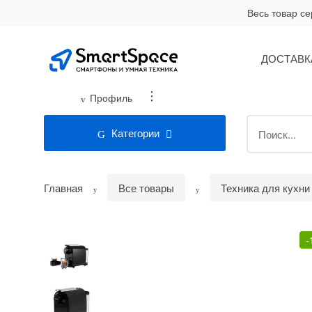
Skip
Skip
Весь товар с
to
to
navigation
content
ДОСТАВК
...
Профиль
Search
Категории
for:
Главная
Все товары
Техника для кухни
-