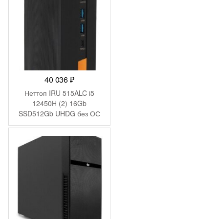
40 036
₽
Неттоп IRU 515ALC i5
12450H (2) 16Gb
SSD512Gb UHDG без ОС
GbitEth WiFi BT 120W
черный (2012451)