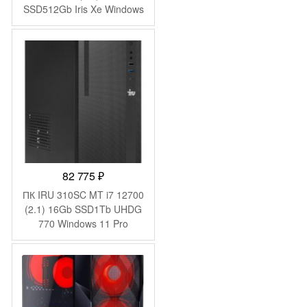
SSD512Gb Iris Xe Windows
11 Pro GbitEth WiFi BT
черный (1975176)
82 775
₽
ПК IRU 310SC MT i7 12700
(2.1) 16Gb SSD1Tb UHDG
770 Windows 11 Pro
GbitEth 200W черный
(1969074)