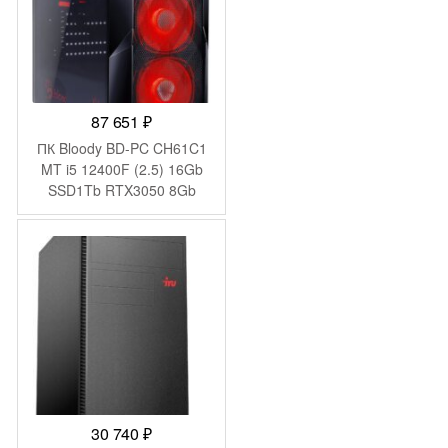
87 651
₽
ПК Bloody BD-PC CH61C1
MT i5 12400F (2.5) 16Gb
SSD1Tb RTX3050 8Gb
Windows 11 Home 64
GbitEth 500W черный
(2085725)
30 740
₽