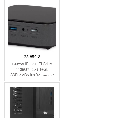
200W черный (1969056)
38 850
₽
Неттоп IRU 310TLCN i5
1135G7 (2.4) 16Gb
SSD512Gb Iris Xe без ОС
GbitEth WiFi BT черный
(1975175)