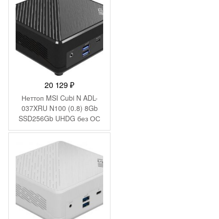
20 129
₽
Неттоп MSI Cubi N ADL-
037XRU N100 (0.8) 8Gb
SSD256Gb UHDG без ОС
2xGbitEth WiFi BT 65W
черный (9S6-B0A911-200)