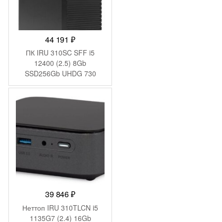
44 191
₽
ПК IRU 310SC SFF i5
12400 (2.5) 8Gb
SSD256Gb UHDG 730
Windows 11 Pro GbitEth
200W черный (1969067)
39 846
₽
Неттоп IRU 310TLCN i5
1135G7 (2.4) 16Gb