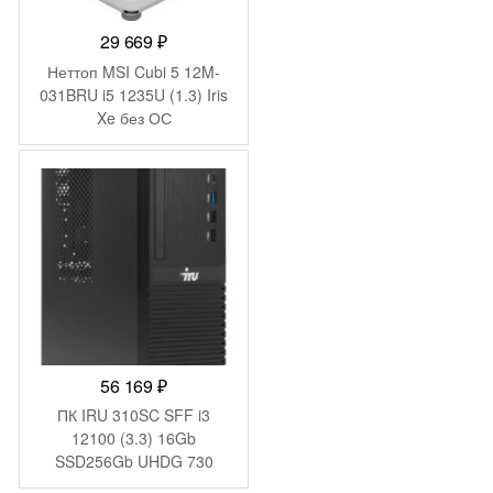
29 669
₽
Неттоп MSI Cubi 5 12M-
031BRU i5 1235U (1.3) Iris
Xe без ОС
2.5xGbitEth+1xGbitEth WiFi
BT 65W белый (936-
B0A812-218)
56 169
₽
ПК IRU 310SC SFF i3
12100 (3.3) 16Gb
SSD256Gb UHDG 730
Windows 11 Pro GbitEth