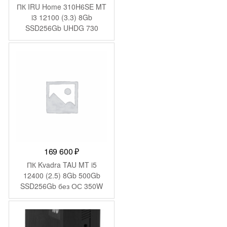
ПК IRU Home 310H6SE MT
i3 12100 (3.3) 8Gb
SSD256Gb UHDG 730
FreeDOS GbitEth 400W
черный (1994638)
169 600
₽
ПК Kvadra TAU MT i5
12400 (2.5) 8Gb 500Gb
SSD256Gb без ОС 350W
мышь клавиатура
(Y20SYSCAS201R_C81482
КМ2103786)