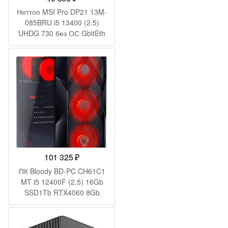
Неттоп MSI Pro DP21 13M-
085BRU i5 13400 (2.5)
UHDG 730 без ОС GbitEth
WiFi BT 120W черный
(936-B0A421-089)
101 325
₽
ПК Bloody BD-PC CH61C1
MT i5 12400F (2.5) 16Gb
SSD1Tb RTX4060 8Gb
Windows 11 Home 64
GbitEth 500W черный
(2085729)