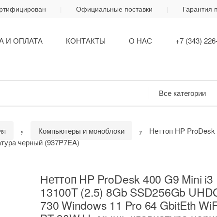
ертифицирован
Официальные поставки
Гарантия 
А И ОПЛАТА
КОНТАКТЫ
О НАС
+7 (343) 226
ия
Компьютеры и моноблоки
Неттоп HP ProDesk 
атура черный (937P7EA)
Неттоп HP ProDesk 400 G9 Mini i3
13100T (2.5) 8Gb SSD256Gb UHD
730 Windows 11 Pro 64 GbitEth WiF