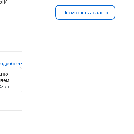
ный
Посмотреть аналоги
подробнее
атно
ляем
Ozon