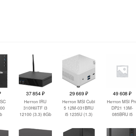
₽
37 854
₽
29 669
₽
49 608
₽
0SC
Неттоп IRU
Неттоп MSI Cubi
Неттоп MSI Pr
400
310H6ITF i3
5 12M-031BRU
DP21 13M-
Gb
12100 (3.3) 8Gb
i5 1235U (1.3)
085BRU i5
b
SSD256Gb
Iris Xe без ОС
13400 (2.5)
0
UHDG 730
2.5xGbitEth+1xG
UHDG 730 бе
 Pro
Windows 11 Pro
bitEth WiFi BT
ОС GbitEth WiF