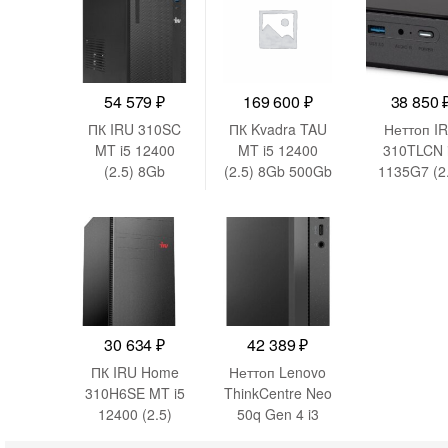
WiFi BT 65W
GbitEth 200W
GbitEth 2
черный (9S6-
черный
черный
B0A911-211)
(1969065)
(1969071
54 579
₽
169 600
₽
38 850
ПК IRU 310SC
ПК Kvadra TAU
Неттоп I
MT i5 12400
MT i5 12400
310TLCN 
(2.5) 8Gb
(2.5) 8Gb 500Gb
1135G7 (2
SSD256Gb
SSD256Gb без
16Gb
UHDG 730
ОС 350W мышь
SSD512Gb I
Windows 11 Pro
клавиатура
Xe без О
GbitEth 200W
(Y20SYSCAS201
GbitEth WiF
черный
R_C81482
черный
(1969064)
КМ2103786)
(1975175
30 634
₽
42 389
₽
ПК IRU Home
Неттоп Lenovo
310H6SE MT i5
ThinkCentre Neo
12400 (2.5)
50q Gen 4 i3
16Gb
1215U (1.2)