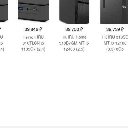
00W
GbitEth WiFi BT
65W белый
BT 120W
90W черный
(936-B0A812-
черный (936-
)
(2031363)
218)
B0A421-089)
₽
39 846
₽
39 750
₽
39 739
₽
RU
Неттоп IRU
ПК IRU Home
ПК IRU 310S
i5
310TLCN i5
510B7GM MT i5
MT i3 12100
.4)
1135G7 (2.4)
12400 (2.5)
(3.3) 8Gb
16Gb
16Gb
SSD256Gb
ris
SSD512Gb Iris
SSD512Gb
UHDG 730
С
Xe Windows 11
UHDG 730
Windows 11 Pr
i BT
Pro GbitEth WiFi
FreeDOS
GbitEth 200W
BT черный
GbitEth 650W
черный
)
(1975176)
черный
(1969049)
(2032497)