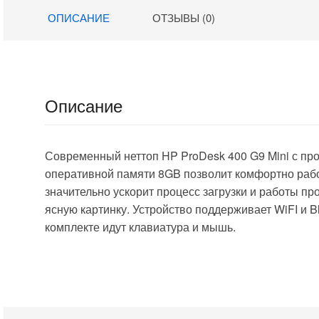
SSD512Gb
16Gb
ОПИСАНИЕ
ОТЗЫВЫ (0)
UHDG 730
SSD512Gb
FreeDOS
UHDG без ОС
GbitEth 400W
GbitEth WiFi BT
черный
65W kb мышь
(2028636)
клавиатура
черный
Описание
(12LN003LGP/1
6)
Современный неттоп HP ProDesk 400 G9 Mini с про
оперативной памяти 8GB позволит комфортно раб
значительно ускорит процесс загрузки и работы пр
ясную картинку. Устройство поддерживает WiFI и B
комплекте идут клавиатура и мышь.