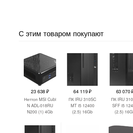
С этим товаром покупают
23 638
₽
64 119
₽
63 070
Неттоп MSI Cubi
ПК IRU 310SC
ПК IRU 31
N ADL-018RU
MT i5 12400
SFF i5 12
N200 (1) 4Gb
(2.5) 16Gb
(2.5) 16
SSD128Gb
SSD512Gb
SSD512G
UHDG Windows
UHDG 730
UHDG 73
11 Pro 2xGbitEth
Windows 11 Pro
Windows 11