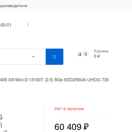
производителя
-00-01
...
Корзина
0
0 ₽
400 G9 Mini i3 13100T (2.5) 8Gb SSD256Gb UHDG 730
Нет в наличии
G
i
60 409
₽