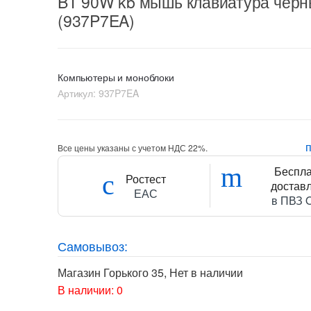
BT 90W kb мышь клавиатура чер
(937P7EA)
Компьютеры и моноблоки
Артикул:
937P7EA
Все цены указаны с учетом НДС 22%.
Беспл
Ростест
достав
ЕАС
в ПВЗ 
Самовывоз:
Магазин Горького 35
,
Нет в наличии
В наличии: 0