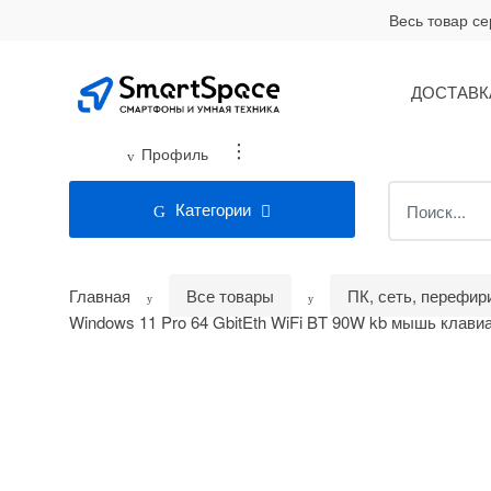
Skip
Skip
Весь товар с
to
to
navigation
content
ДОСТАВК
...
Профиль
Search
Категории
for:
Главная
Все товары
ПК, сеть, перефир
Windows 11 Pro 64 GbitEth WiFi BT 90W kb мышь клави