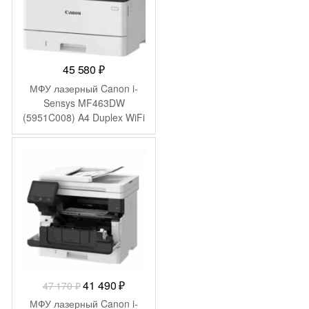
45 580
₽
МФУ лазерный Canon i-
Sensys MF463DW
(5951C008) A4 Duplex WiFi
белый
-
5 680
₽
Первоначальная
Текущая
41 490
₽
47 170
₽
цена
цена:
МФУ лазерный Canon i-