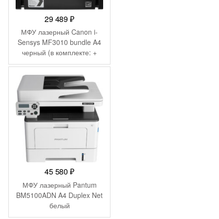
29 489
₽
МФУ лазерный Canon i-
Sensys MF3010 bundle A4
черный (в комплекте: +
картридж)
45 580
₽
МФУ лазерный Pantum
BM5100ADN A4 Duplex Net
белый