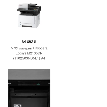
64 082
₽
МФУ лазерный Kyocera
Ecosys M2135DN
(1102S03NL0/L1) A4
Duplex белый