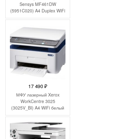
составляла
41
Sensys MF461DW
(5951C020) A4 Duplex WiFi
47
490 ₽.
белый
170 ₽.
17 490
₽
МФУ лазерный Xerox
WorkCentre 3025
(3025V_BI) A4 WiFi белый