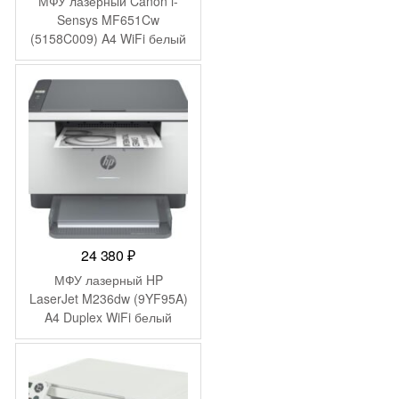
МФУ лазерный Canon i-
составляла
34
Sensys MF651Cw
(5158C009) A4 WiFi белый
48
999 ₽.
204 ₽.
24 380
₽
МФУ лазерный HP
LaserJet M236dw (9YF95A)
A4 Duplex WiFi белый