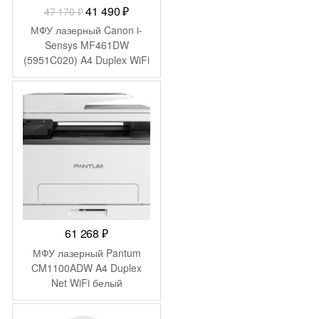
Первоначальная
Текущая
41 490
₽
47 170
₽
цена
цена:
МФУ лазерный Canon i-
составляла
41
Sensys MF461DW
(5951C020) A4 Duplex WiFi
47
490 ₽.
белый
170 ₽.
61 268
₽
МФУ лазерный Pantum
CM1100ADW A4 Duplex
Net WiFi белый