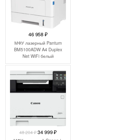
46 958
₽
МФУ лазерный Pantum
BM5100ADW A4 Duplex
Net WiFi белый
-
13 205
₽
Первоначальная
Текущая
34 999
₽
48 204
₽
цена
цена: