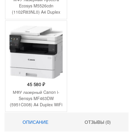
Ecosys M5526cdn
(1102R83NL0) A4 Duplex
Net белый
45 580
₽
МФУ лазерный Canon i-
Sensys MF463DW
(5951C008) A4 Duplex WiFi
белый
ОПИСАНИЕ
ОТЗЫВЫ (0)