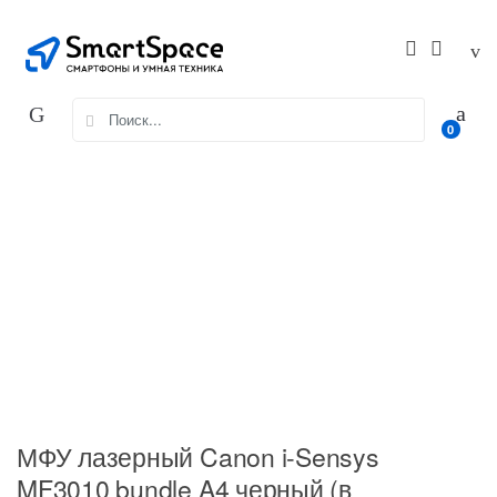
Skip
Skip
to
to
navigation
content
Search
0
for:
МФУ лазерный Canon i-Sensys
MF3010 bundle A4 черный (в