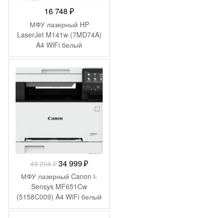
16 748
₽
МФУ лазерный HP
LaserJet M141w (7MD74A)
A4 WiFi белый
-
13 205
₽
Первоначальная
Текущая
34 999
₽
48 204
₽
цена
цена:
МФУ лазерный Canon i-
составляла
34
Sensys MF651Cw
(5158C009) A4 WiFi белый
48
999 ₽.
204 ₽.