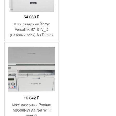
54 060
₽
МФУ лазерный Xerox
Versalink B7101V_D
(Базовый блок) A3 Duplex
белый
16 642
₽
МФУ лазерный Pantum
M6506NW A4 Net WiFi
серый