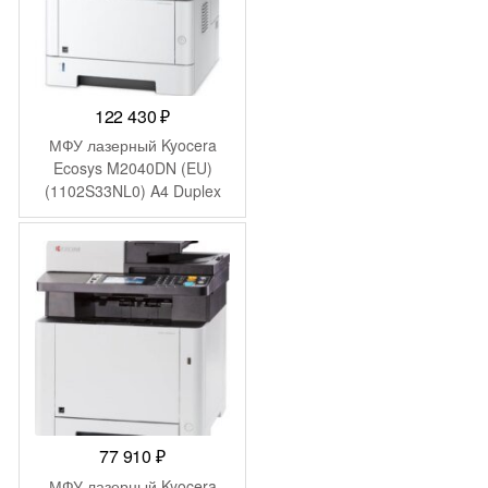
122 430
₽
МФУ лазерный Kyocera
Ecosys M2040DN (EU)
(1102S33NL0) A4 Duplex
белый
77 910
₽
МФУ лазерный Kyocera