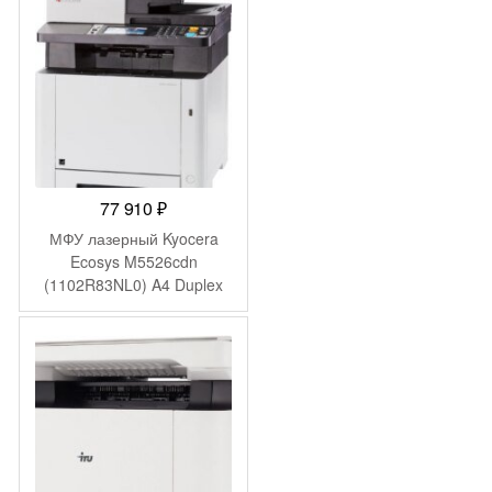
77 910
₽
МФУ лазерный Kyocera
Ecosys M5526cdn
(1102R83NL0) A4 Duplex
Net белый