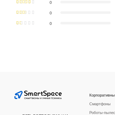
0
0
0
Корпоративны
Смартфоны
Роботы-пыле