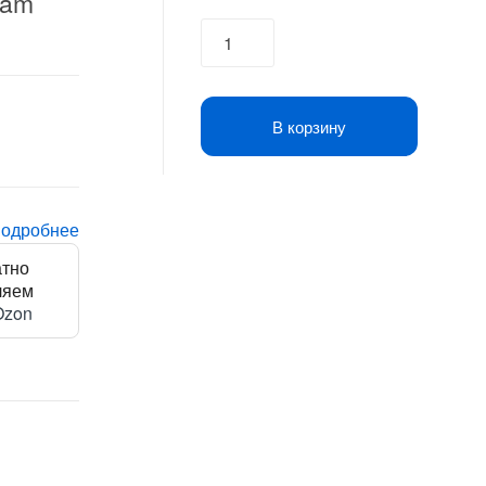
Cam
Ноутбук
IRU
Tactio
15ALG
В корзину
Core
i5
1235U
8Gb
подробнее
SSD512Gb
атно
Intel
ляем
Iris
Ozon
Xe
graphics
15.6"
IPS
FHD
(1920x1080)