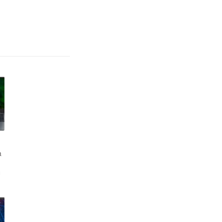
Windows
11
Pro
64
black
WiFi
BT
Cam
4500mAh
(2019270)
quantity
a
U
l
s
D