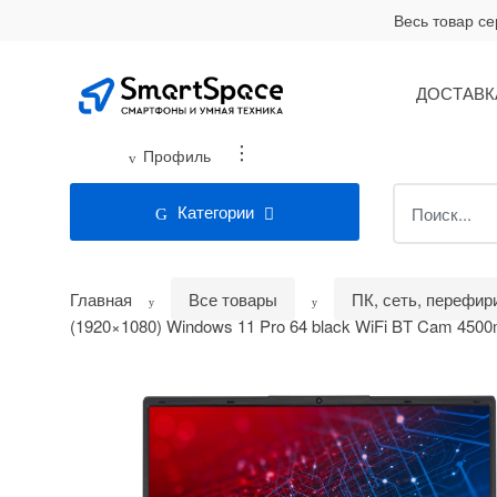
Skip
Skip
Весь товар с
to
to
navigation
content
ДОСТАВК
...
Профиль
Search
Категории
for:
Главная
Все товары
ПК, сеть, перефир
(1920×1080) Windows 11 Pro 64 black WiFi BT Cam 450