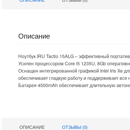
14″ IPS FHD
Radeon
(1920×1080)
Graphics 15.6″
FreeDOS black
IPS FHD
WiFi BT Cam
(1920×1080)
6000mAh
Windows 11 Pro
(2058902)
dk.grey WiFi BT
Описание
Cam 4500mAh
(DN15R3-
ADXW02)
Ноутбук IRU Tactio 15ALG – эффективный портати
Усилен процессором Core i5 1235U, 8Gb оператив
Оснащен интегрированной графикой Intel Iris Xe 
обеспечивает гладкую работу и поддерживает все 
Батарея 4500mAh обеспечивает длительную автон
ОПИСАНИЕ
ОТЗЫВЫ (0)