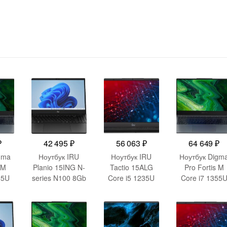
₽
42 495
₽
56 063
₽
64 649
₽
gma
Ноутбук IRU
Ноутбук IRU
Ноутбук Digm
 M
Planio 15ING N-
Tactio 15ALG
Pro Fortis M
55U
series N100 8Gb
Core i5 1235U
Core i7 1355
SSD512Gb Intel
16Gb
16Gb
ntel
UHD Graphics
SSD512Gb Intel
SSD512Gb Inte
hics
15.6″ IPS FHD
Iris Xe graphics
UHD Graphic
FHD
(1920×1080)
15.6″ IPS FHD
15.6″ IPS FH