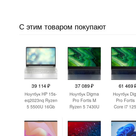
С этим товаром покупают
39 114
₽
37 089
₽
61 469
Ноутбук HP 15s-
Ноутбук Digma
Ноутбук Di
eq2023nq Ryzen
Pro Fortis M
Pro Fortis
5 5500U 16Gb
Ryzen 5 7430U
Core i7 12
SSD512Gb AMD
8Gb SSD256Gb
16Gb
Radeon
AMD Radeon
SSD512Gb I
Graphics 15.6″
Graphics 15.6″
Iris Xe grap
IPS FHD
IPS FHD
15.6″ IPS 