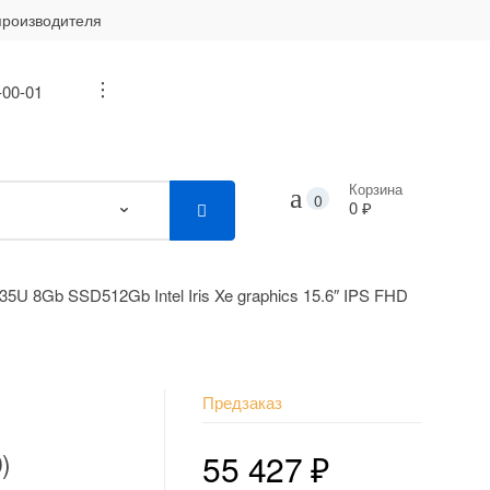
производителя
-00-01
...
Корзина
0
0 ₽
35U 8Gb SSD512Gb Intel Iris Xe graphics 15.6″ IPS FHD
Предзаказ
)
55 427
₽