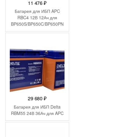
11 476
₽
Батарея для ИБП APC
RBC4 12В 12Ач для
BP650S/BP650C/BP650PN
P/BK650M/BK650S/SU620N
ET/SU650VS/BK650MC/SU
VS650/BP6501PNP/BP650S
C/BK650X06/BE750BB/BP6
50SX107/SC620/BE750BB/
BP650IPNP/BP650SI/SC62
0I/SU620INET/SUVS650I
29 680
₽
Батарея для ИБП Delta
RBM55 24В 36Ач для APC