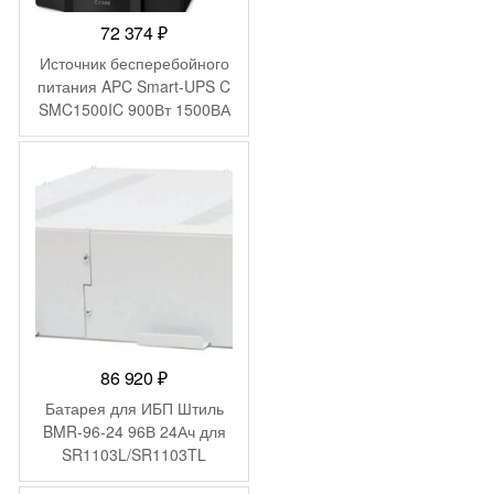
72 374
₽
Источник бесперебойного
питания APC Smart-UPS C
SMC1500IC 900Вт 1500ВА
черный
86 920
₽
Батарея для ИБП Штиль
BMR-96-24 96В 24Ач для
SR1103L/SR1103TL