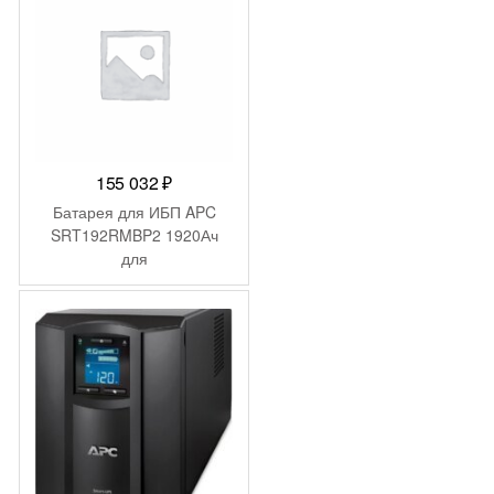
155 032
₽
Батарея для ИБП APC
SRT192RMBP2 1920Ач
для
SRT10KRMXLI/SRT10KXLI/
SRT8KRMXLI/SRT8KXLI