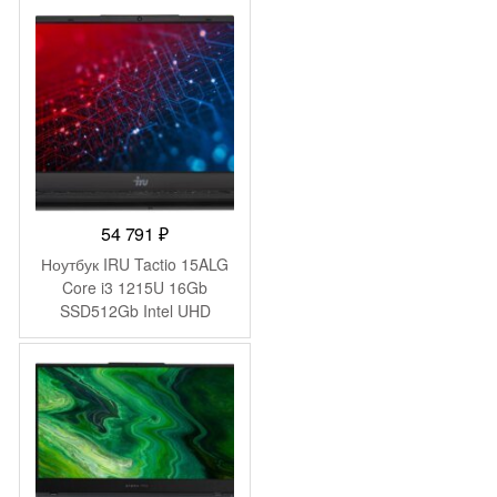
(1920×1080) Windows 11
Pro dk.grey WiFi BT Cam
4500mAh (DN15R3-
ADXW02)
54 791
₽
Ноутбук IRU Tactio 15ALG
Core i3 1215U 16Gb
SSD512Gb Intel UHD
Graphics 15.6″ IPS FHD
(1920×1080) Windows 11
Pro 64 black WiFi BT Cam
4500mAh (2019268)