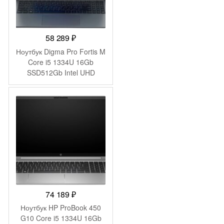
58 289
₽
Ноутбук Digma Pro Fortis M
Core i5 1334U 16Gb
SSD512Gb Intel UHD
Graphics 15.6″ IPS FHD
(1920×1080) Windows 11
Pro grey WiFi BT Cam
4250mAh (DN15P5-
ADXW06)
74 189
₽
Ноутбук HP ProBook 450
G10 Core i5 1334U 16Gb