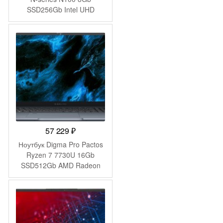
SSD256Gb Intel UHD
Graphics 14″ IPS FHD
(1920×1080) Windows 11
Pro Multi Language 64
black WiFi BT Cam
6000mAh (2059098)
57 229
₽
Ноутбук Digma Pro Pactos
Ryzen 7 7730U 16Gb
SSD512Gb AMD Radeon
Graphics 16″ IPS WUXGA
(1920×1200) Windows 11
Pro dk.grey WiFi BT Cam
5500mAh (DN16R7-
ADXW03)