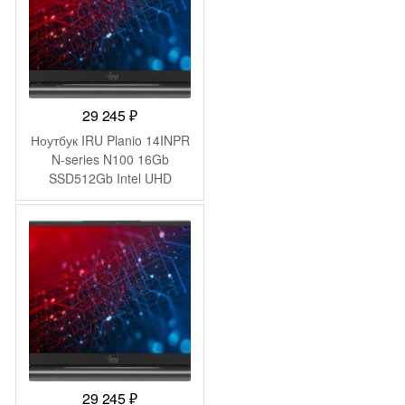
29 245
₽
Ноутбук IRU Planio 14INPR
N-series N100 16Gb
SSD512Gb Intel UHD
Graphics 14″ IPS FHD
(1920×1080) Windows 11
Pro grey WiFi BT Cam
5000mAh (2078485)
29 245
₽