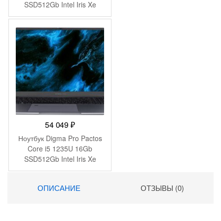
SSD512Gb Intel Iris Xe
graphics 15.6″ IPS FHD
(1920×1080) Windows 11
Pro 64 silver WiFi BT Cam
(9C4H1UT)
54 049
₽
Ноутбук Digma Pro Pactos
Core i5 1235U 16Gb
SSD512Gb Intel Iris Xe
graphics 16″ IPS WUXGA
(1920×1200) Windows 11
ОПИСАНИЕ
ОТЗЫВЫ (0)
Pro dk.grey WiFi BT Cam
5500mAh (DN16P5-
ADXW01)