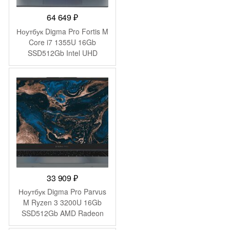
64 649
₽
Ноутбук Digma Pro Fortis M
Core i7 1355U 16Gb
SSD512Gb Intel UHD
Graphics 15.6″ IPS FHD
(1920×1080) Windows 11
Pro grey WiFi BT Cam
4250mAh (DN15P7-
ADXW05)
33 909
₽
Ноутбук Digma Pro Parvus
M Ryzen 3 3200U 16Gb
SSD512Gb AMD Radeon
Graphics 15.6″ IPS FHD