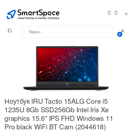
Skip
Skip
to
to
navigation
content
Search
0
for:
Ноутбук IRU Tactio 15ALG Core i5
1235U 8Gb SSD256Gb Intel Iris Xe
graphics 15.6″ IPS FHD Windows 11
Pro black WiFi BT Cam (2044618)