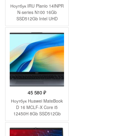
Ноутбук IRU Planio 14INPR
N-series N100 16Gb
SSD512Gb Intel UHD
Graphics 14″ IPS FHD
(1920×1080) FreeDOS grey
WiFi BT Cam 5000mAh
(2078487)
45 580
₽
Ноутбук Huawei MateBook
D 16 MCLF-X Core i5
12450H 8Gb SSD512Gb
Intel UHD Graphics 16″ IPS
(1920×1200) без ОС grey
space WiFi BT Cam