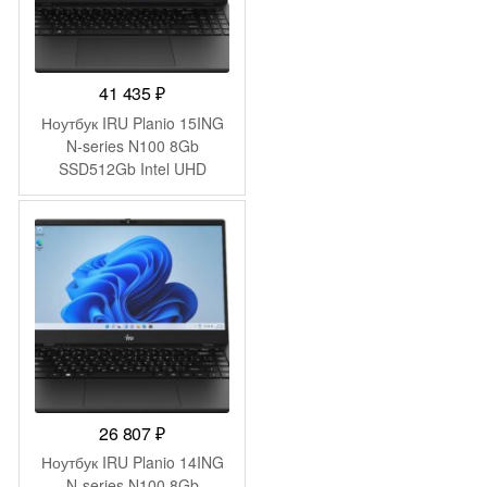
41 435
₽
Ноутбук IRU Planio 15ING
N-series N100 8Gb
SSD512Gb Intel UHD
Graphics 15.6″ IPS FHD
(1920×1080) FreeDOS
black WiFi BT Cam
6000mAh (2058904)
26 807
₽
Ноутбук IRU Planio 14ING
N-series N100 8Gb