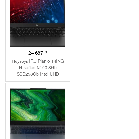
(53013YDJ)
24 687
₽
Ноутбук IRU Planio 14ING
N-series N100 8Gb
SSD256Gb Intel UHD
Graphics 14″ IPS FHD
(1920×1080) FreeDOS
black WiFi BT Cam
6000mAh (2058902)