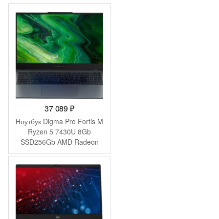
37 089
₽
Ноутбук Digma Pro Fortis M
Ryzen 5 7430U 8Gb
SSD256Gb AMD Radeon
Graphics 15.6″ IPS FHD
(1920×1080) Windows 11
Pro grey WiFi BT Cam
4250mAh (DN15R5-
8CXW04)