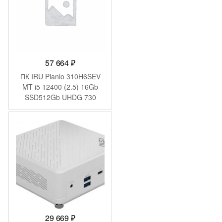
57 664
₽
ПК IRU Planio 310H6SEV
MT i5 12400 (2.5) 16Gb
SSD512Gb UHDG 730
FreeDOS GbitEth 400W
черный (RUS) (2109280)
29 669
₽