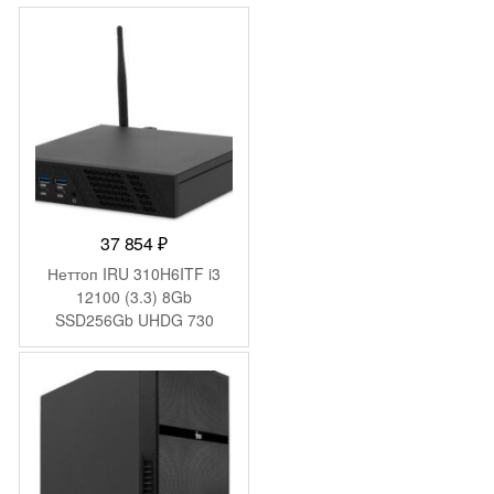
37 854
₽
Неттоп IRU 310H6ITF i3
12100 (3.3) 8Gb
SSD256Gb UHDG 730
Windows 11 Pro GbitEth
WiFi BT 90W черный
(2031363)