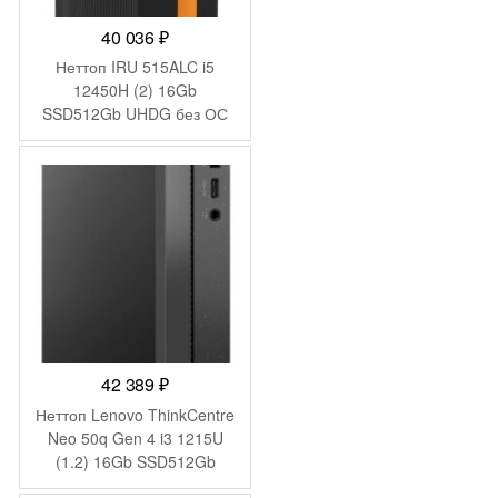
40 036
₽
Неттоп IRU 515ALC i5
12450H (2) 16Gb
SSD512Gb UHDG без ОС
GbitEth WiFi BT 120W
черный (2012451)
42 389
₽
Неттоп Lenovo ThinkCentre
Neo 50q Gen 4 i3 1215U
(1.2) 16Gb SSD512Gb
UHDG без ОС GbitEth WiFi