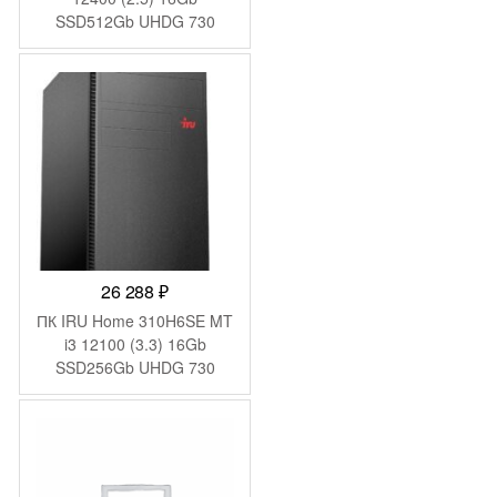
SSD512Gb UHDG 730
Windows 11 Pro GbitEth
WiFi BT 90W черный
(2031374)
26 288
₽
ПК IRU Home 310H6SE MT
i3 12100 (3.3) 16Gb
SSD256Gb UHDG 730
FreeDOS GbitEth 400W
черный (1994644)