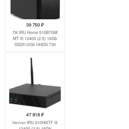
39 750
₽
ПК IRU Home 510B7GM
MT i5 12400 (2.5) 16Gb
SSD512Gb UHDG 730
FreeDOS GbitEth 650W
черный (2032497)
47 818
₽
Неттоп IRU 310H6ITF i5
12400 (2.5) 16Gb