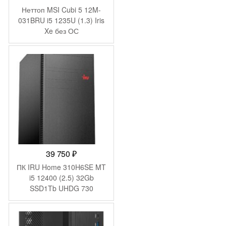
Неттоп MSI Cubi 5 12M-
031BRU i5 1235U (1.3) Iris
Xe без ОС
2.5xGbitEth+1xGbitEth WiFi
BT 65W белый (936-
B0A812-218)
39 750
₽
ПК IRU Home 310H6SE MT
i5 12400 (2.5) 32Gb
SSD1Tb UHDG 730
FreeDOS GbitEth 400W
черный (2081073)