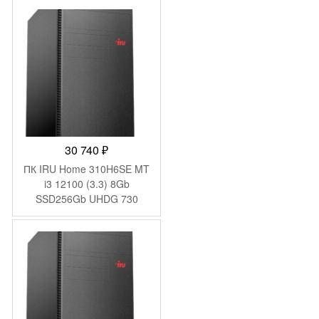
BT 65W kb мышь
клавиатура черный
(12LN003LGP/16)
30 740
₽
ПК IRU Home 310H6SE MT
i3 12100 (3.3) 8Gb
SSD256Gb UHDG 730
FreeDOS GbitEth 400W
черный (1994638)