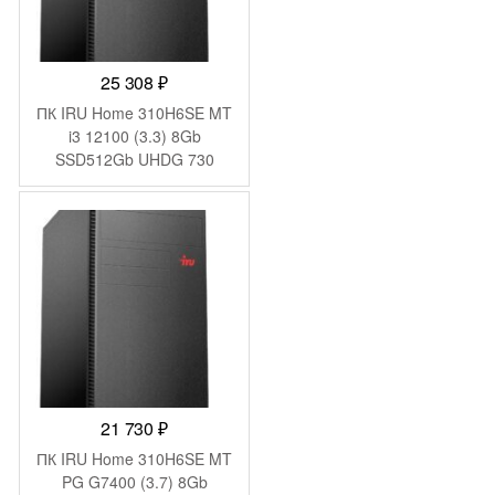
25 308
₽
ПК IRU Home 310H6SE MT
i3 12100 (3.3) 8Gb
SSD512Gb UHDG 730
FreeDOS GbitEth 400W
черный (1994640)
21 730
₽
ПК IRU Home 310H6SE MT
PG G7400 (3.7) 8Gb