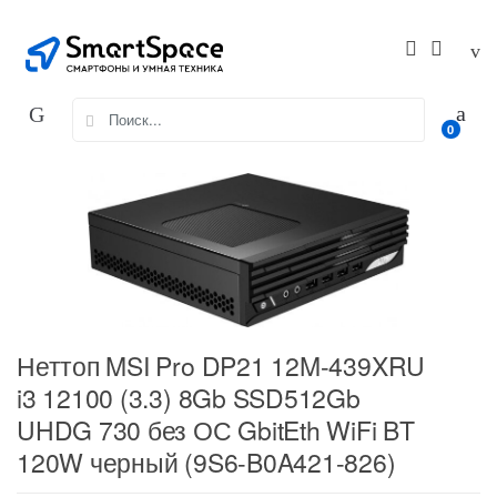
Skip
Skip
to
to
navigation
content
Search
0
for:
Неттоп MSI Pro DP21 12M-439XRU
i3 12100 (3.3) 8Gb SSD512Gb
UHDG 730 без ОС GbitEth WiFi BT
120W черный (9S6-B0A421-826)