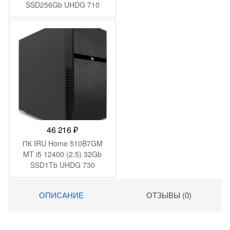
SSD256Gb UHDG 710
FreeDOS GbitEth 400W
черный (2079980)
46 216
₽
ПК IRU Home 510B7GM
MT i5 12400 (2.5) 32Gb
SSD1Tb UHDG 730
FreeDOS GbitEth 700W
черный (2074957)
ОПИСАНИЕ
ОТЗЫВЫ (0)