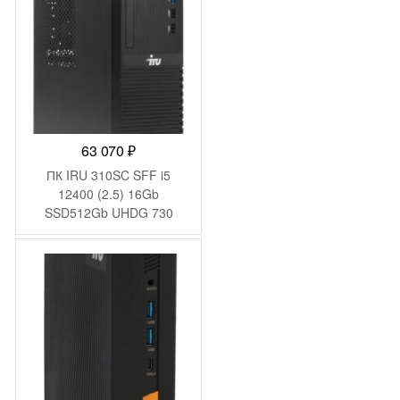
63 070
₽
ПК IRU 310SC SFF i5
12400 (2.5) 16Gb
SSD512Gb UHDG 730
Windows 11 Pro GbitEth
200W черный (1969071)