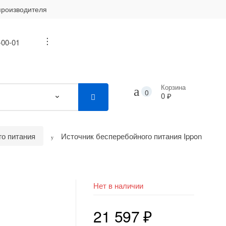
производителя
-00-01
...
Корзина
0
0 ₽
го питания
Источник бесперебойного питания Ippon
я
Нет в наличии
21 597
₽