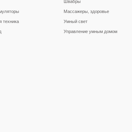
Швабры
муляторы
Массажеры, здоровье
я техника
Умный свет
д
Управление умным домом