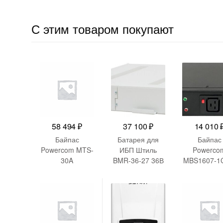
С этим товаром покупают
58 494
₽
37 100
₽
14 010
Байпас
Батарея для
Байпас
Powercom MTS-
ИБП Штиль
Powerco
30A
BMR-36-27 36В
MBS1607-1
27Ач
6C13