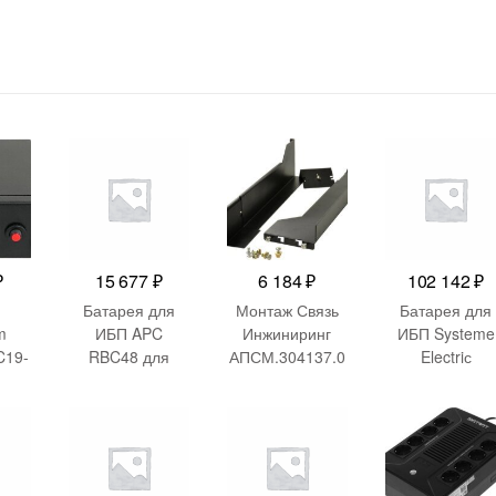
₽
15 677
₽
6 184
₽
102 142
₽
Батарея для
Монтаж Связь
Батарея для
m
ИБП APC
Инжиниринг
ИБП Systeme
C19-
RBC48 для
АПСМ.304137.0
Electriс
SUA750I
02 19″ 3U
BPSE72RT2U
72В