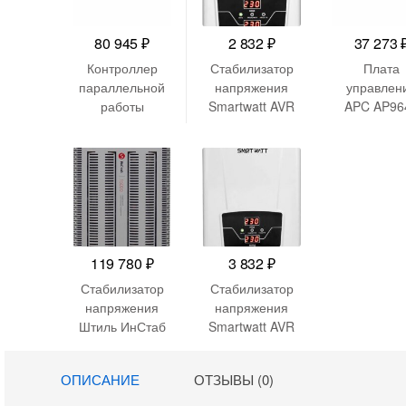
80 945
₽
2 832
₽
37 273
Контроллер
Стабилизатор
Плата
параллельной
напряжения
управлен
работы
Smartwatt AVR
APC AP96
Powercom
Boiler 500RW
12029-01949 for
500ВА белый
VGD-II 20K33-B
Hot swap battery
119 780
₽
3 832
₽
Стабилизатор
Стабилизатор
напряжения
напряжения
Штиль ИнСтаб
Smartwatt AVR
IS3115RT
Boiler 2000RW
13500Вт
2000ВА белый
ОПИСАНИЕ
ОТЗЫВЫ (0)
15000ВА белый