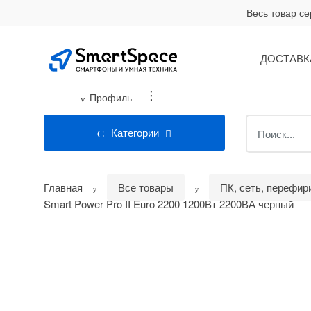
Skip
Skip
Весь товар с
to
to
navigation
content
ДОСТАВК
...
Профиль
Search
Категории
for:
Главная
Все товары
ПК, сеть, перефир
Smart Power Pro II Euro 2200 1200Вт 2200ВА черный