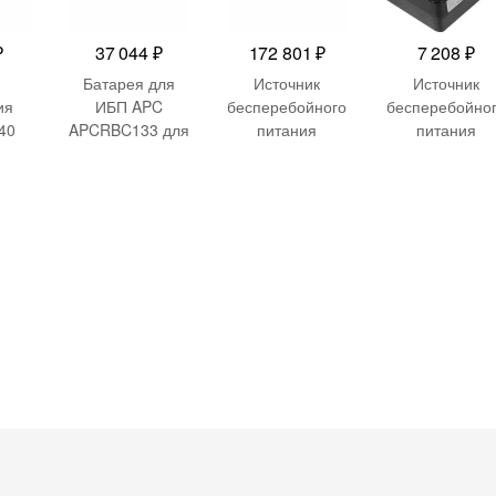
₽
37 044
₽
172 801
₽
7 208
₽
Батарея для
Источник
Источник
ия
ИБП APC
бесперебойного
бесперебойно
40
APCRBC133 для
питания
питания
SMT1500RM2U/
Systeme Electriс
Smartwatt Saf
SMT1500RM2U
SRT
Pro 800 480В
TW/SMT1500R
SRTRU3000RTX
800ВА черны
MI2U/SMT1500
LI-NC 3000Вт
RMUS
3000ВА черный