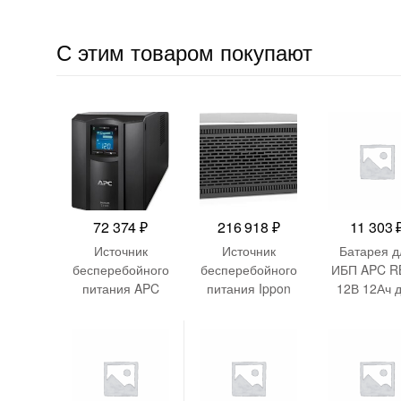
С этим товаром покупают
72 374
₽
216 918
₽
11 303
Источник
Источник
Батарея д
бесперебойного
бесперебойного
ИБП APC R
питания APC
питания Ippon
12В 12Ач 
Smart-UPS C
Innova RT II
BP650S/BP
SMC1500IC
New 10000
/BP650PNP
900Вт 1500ВА
10000Вт
50M/BK650
черный
10000ВА
620NET/SU
черный
S/BK650MC