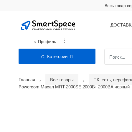
Skip
Skip
Весь товар с
to
to
navigation
content
ДОСТАВК
...
Профиль
Search
Категории
for:
Главная
Все товары
ПК, сеть, перефир
Powercom Macan MRT-2000SE 2000Вт 2000ВА черный