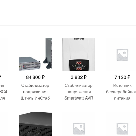
₽
84 800
₽
3 832
₽
7 120
₽
ля
Стабилизатор
Стабилизатор
Источник
BC4
напряжения
напряжения
бесперебойно
для
Штиль ИнСтаб
Smartwatt AVR
питания
650C
IS3110RT
Boiler 2000RW
Импульс
/BK6
8000Вт 10000ВА
2000ВА белый
JS10102 600В
S/SU
белый
1000ВА черны
650V
/SUV