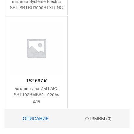
питания Systeme Electriс
SRT SRTRU3000RTXLI-NC
3000Вт 3000ВА черный
152 697
₽
Батарея для ИБП APC
SRT192RMBP2 1920Ач
для
SRT10KRMXLI/SRT10KXLI/
SRT8KRMXLI/SRT8KXLI
ОПИСАНИЕ
ОТЗЫВЫ (0)