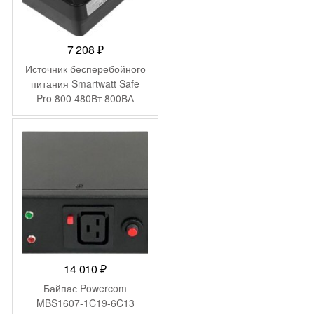
7 208
₽
Источник бесперебойного
питания Smartwatt Safe
Pro 800 480Вт 800ВА
черный
14 010
₽
Байпас Powercom
MBS1607-1C19-6C13