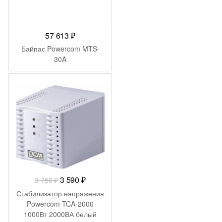
57 613
₽
Байпас Powercom MTS-
30A
-
166
₽
Первоначальная
Текущая
3 590
₽
3 756
₽
цена
цена:
Стабилизатор напряжения
составляла
3
Powercom TCA-2000
1000Вт 2000ВА белый
3
590 ₽.