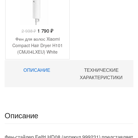
Первоначальная
Текущая
1 790
₽
2 938
₽
цена
цена:
Фен для волос Xiaomi
составляла
1
Compact Hair Dryer H101
(CMJ04LXEU) White
2
790 ₽.
938 ₽.
ОПИСАНИЕ
ТЕХНИЧЕСКИЕ
ХАРАКТЕРИСТИКИ
Описание
Фен-стайлер Felfri HD08 (артикул 999231) представляет