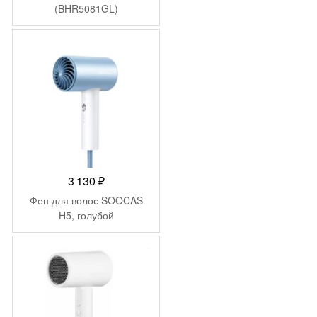
(BHR5081GL)
3 130
₽
Фен для волос SOOCAS
H5, голубой
-
1 148
₽