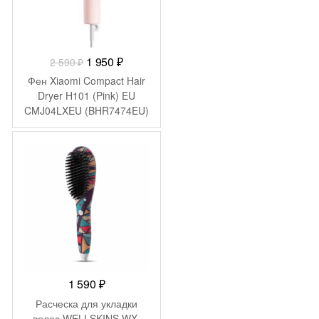
Первоначальная
Текущая
1 950
₽
2 590
₽
цена
цена:
Фен Xiaomi Compact Hair
составляла
1
Dryer H101 (Pink) EU
CMJ04LXEU (BHR7474EU)
2
950 ₽.
590 ₽.
1 590
₽
Расческа для укладки
волос WELLSKINS WX-