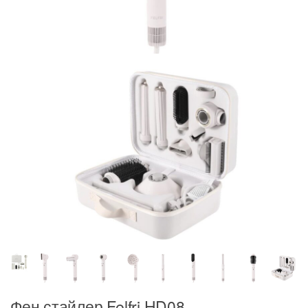
Фен стайлер Felfri HD08