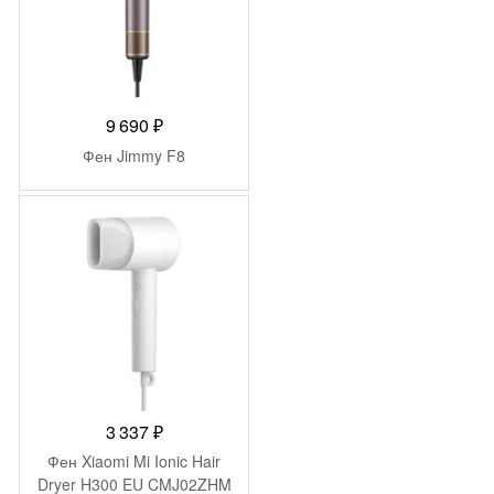
9 690
₽
Фен Jimmy F8
3 337
₽
Фен Xiaomi Mi Ionic Hair
Dryer H300 EU CMJ02ZHM