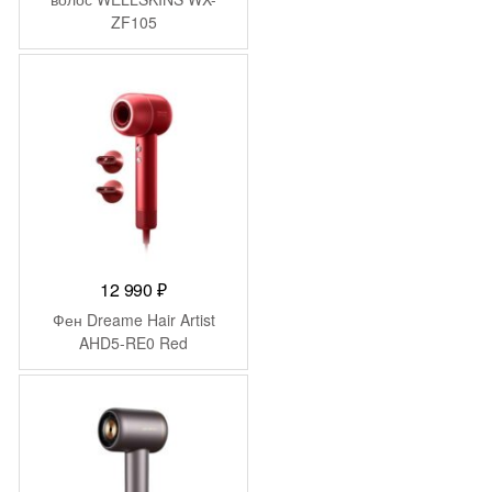
ZF105
12 990
₽
Фен Dreame Hair Artist
AHD5-RE0 Red