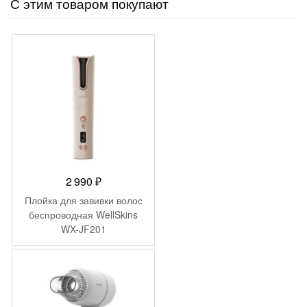
С этим товаром покупают
2 990
₽
Плойка для завивки волос
беспроводная WellSkins
WX-JF201
-
1 000
₽