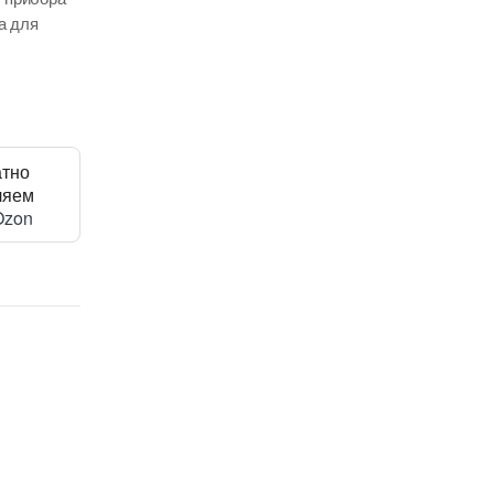
а для
атно
ляем
Ozon