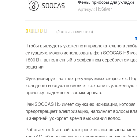
Фены, приборы для укладки
Артикул:
H5Silver
(
2
отзыва клиентов)
1
Рейтинг
4.00
из 5
Чтобы выглядеть ухоженно и привлекательно в люб
на
основе
ситуациях, можно использовать
фен SOOCAS H5
мо
опроса
1800 Вт, выполненный в эффектном серебристом цв
пользова
теля
решении.
Функционирует на трех регулируемых скоростях. По
холодного воздуха позволяет сохранить уложенную 
прическу, надежно ее зафиксировав.
Фен SOOCAS H5 имеет функцию ионизации, которая
предотвращает электризацию, наполняет волосы вла
и энергией, ускоряет время высыхания волос.
Работает от бытовой электросети с использованием
типа АС, обеспечивающего продолжительную работу