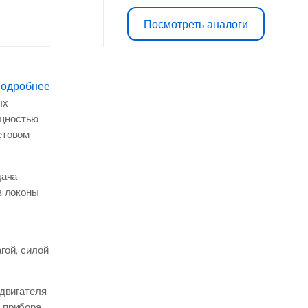
цена
цена:
Посмотреть аналоги
составляла
2
3
900 ₽.
подробнее
ых
131 ₽.
щностью
етовом
дача
в локоны
гой, силой
 двигателя
 прибора