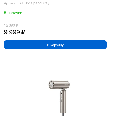
Артикул:
AHD51SpaceGray
В наличии
12 390
₽
9 999
₽
В корзину