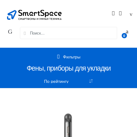
Skip
Skip
to
to
navigation
content
Search
0
for:
Фильтры
Фены, приборы для укладки