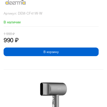
Артикул:
DEM-CF41W-W
В наличии
1 990
₽
990
₽
В корзину