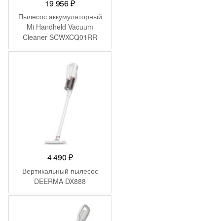
19 956
₽
Пылесос аккумуляторный
Mi Handheld Vacuum
Cleaner SCWXCQ01RR
(SKV4060GL)
4 490
₽
Вертикальный пылесос
DEERMA DX888