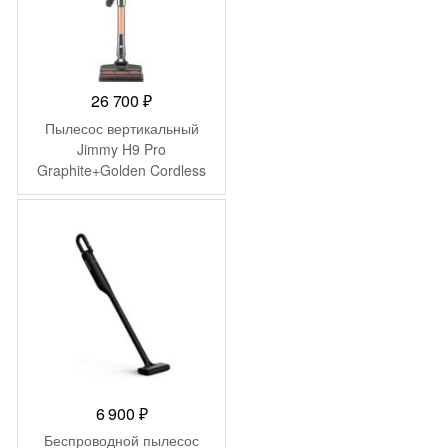
26 700
₽
Пылесос вертикальный
Jimmy H9 Pro
Graphite+Golden Cordless
Vacuum Cleaner with
adapter ZD24W342060EU
6 900
₽
Беспроводной пылесос