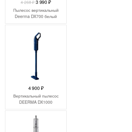
Первоначальная
Текущая
3 990
₽
4 268
₽
цена
цена:
Пылесос вертикальный
составляла
3
Deerma DX700 белый
4
990 ₽.
268 ₽.
4 900
₽
Вертикальный пылесос
DEERMA DX1000