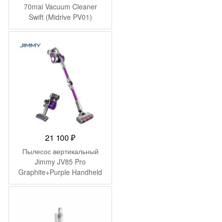
70mai Vacuum Cleaner
Swift (Midrive PV01)
21 100
₽
Пылесос вертикальный
Jimmy JV85 Pro
Graphite+Purple Handheld
Cordless Vacuum
Cleaner+charger
ZD24W342060EU