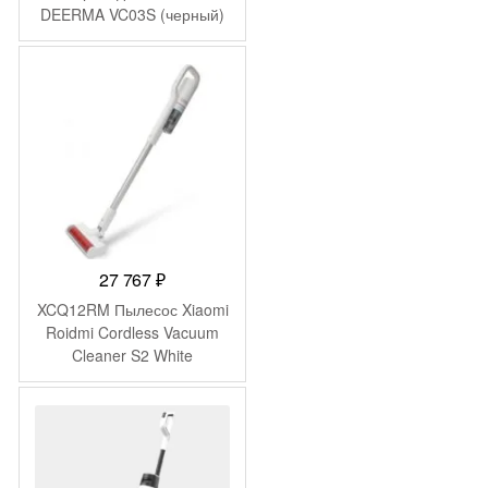
DEERMA VC03S (черный)
27 767
₽
XCQ12RM Пылесос Xiaomi
Roidmi Cordless Vacuum
Cleaner S2 White