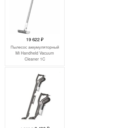
19 622
₽
Пылесос аккумуляторный
Mi Handheld Vacuum
Cleaner 1C
SCWXCQ02ZHM
(SKV4106GL)
-
778
₽