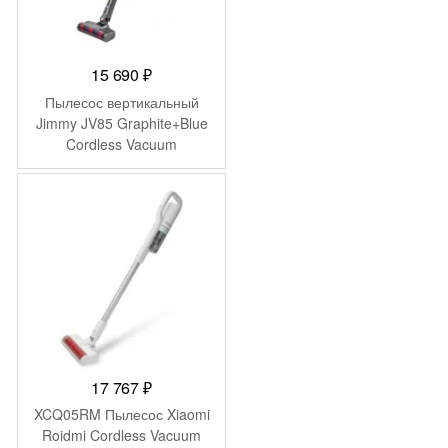
15 690
₽
Пылесос вертикальный
Jimmy JV85 Graphite+Blue
Cordless Vacuum
Cleaner+charger
ZD24W300060U
17 767
₽
XCQ05RM Пылесос Xiaomi
Roidmi Cordless Vacuum