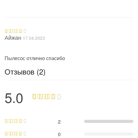
Айжан
17.04.2023
Оценка
5
из 5
Пылесос отлично спасибо
Отзывов (2)
5.0
2
0