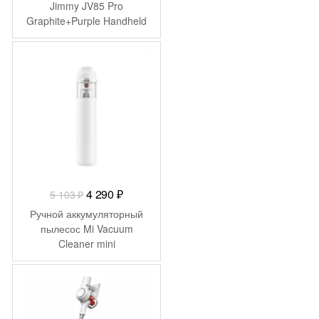
Jimmy JV85 Pro
Graphite+Purple Handheld
Cordless Vacuum
Cleaner+charger
-
813
₽
ZD24W342060EU
Первоначальная
Текущая
4 290
₽
5 103
₽
цена
цена:
Ручной аккумуляторный
составляла
4
пылесос Mi Vacuum
Cleaner mini
5
290 ₽.
103 ₽.