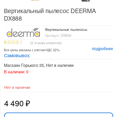
Вертикальный пылесос DEERMA
DX888
Вертикальные пылесосы
Артикул:
DX888
(
2
отзыва клиентов)
подробнее
1
Рейтинг
Все цены указаны с учетом НДС 22%.
5.00
из 5
Самовывоз:
на основе
опроса
пользовате
Магазин Горького 35
,
Нет в наличии
ля
В наличии: 0
Нет в наличии
4 490
₽