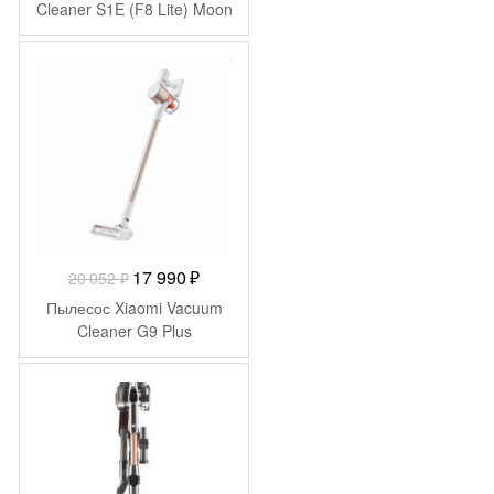
Cleaner S1E (F8 Lite) Moon
Grey
-
2 062
₽
Первоначальная
Текущая
17 990
₽
20 052
₽
цена
цена:
Пылесос Xiaomi Vacuum
составляла
17
Cleaner G9 Plus
20
990 ₽.
052 ₽.