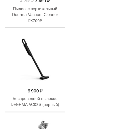
Первоначальная
Текущая
3 490
₽
4 268
₽
цена
цена:
Пылесос вертикальный
составляла
3
Deerma Vacuum Cleaner
DX700S
4
490 ₽.
268 ₽.
6 900
₽
Беспроводной пылесос
DEERMA VC03S (черный)