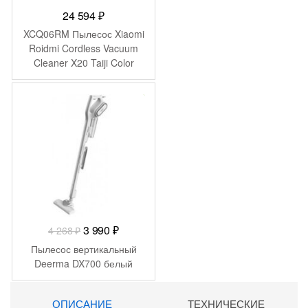
24 594
₽
XCQ06RM Пылесос Xiaomi
Roidmi Cordless Vacuum
Cleaner X20 Taiji Color
-
278
₽
Первоначальная
Текущая
3 990
₽
4 268
₽
цена
цена:
Пылесос вертикальный
составляла
3
Deerma DX700 белый
4
990 ₽.
268 ₽.
ОПИСАНИЕ
ТЕХНИЧЕСКИЕ