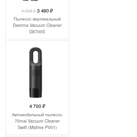
Первоначальная
Текущая
3 490
₽
4 268
₽
цена
цена:
Пылесос вертикальный
составляла
3
Deerma Vacuum Cleaner
DX700S
4
490 ₽.
268 ₽.
4 700
₽
Автомобильный пылесос
70mai Vacuum Cleaner
Swift (Midrive PV01)