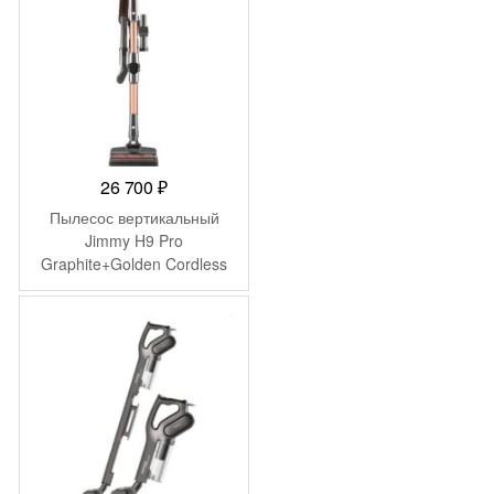
26 700
₽
Пылесос вертикальный
Jimmy H9 Pro
Graphite+Golden Cordless
Vacuum Cleaner with
adapter ZD24W342060EU
-
778
₽