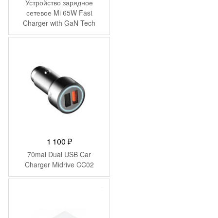
Устройство зарядное
сетевое Mi 65W Fast
Charger with GaN Tech
AD65GEU (BHR4499GL)
1 100
₽
70mai Dual USB Car
Charger Midrive CC02
-
395
₽