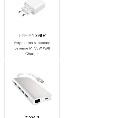
Первоначальная
Текущая
1 399
₽
1 794
₽
цена
цена:
Устройство зарядное
составляла
1
сетевое Mi 33W Wall
Charger
1
399 ₽.
794 ₽.
7 238
₽