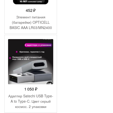
452
₽
Элемент питания
(батарейки) OPTICELL
BASIC AAA LR03/MN2400
(4 шт)
1 050
₽
Адаптер Satechi USB Type-
A to Type-C. Цвет серый
космос. 2 упаковки