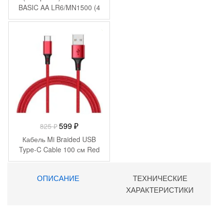
BASIC AA LR6/MN1500 (4
шт)
-
226
₽
Первоначальная
Текущая
599
₽
825
₽
цена
цена:
Кабель Mi Braided USB
составляла
599 ₽.
Type-C Cable 100 см Red
825 ₽.
ОПИСАНИЕ
ТЕХНИЧЕСКИЕ
ХАРАКТЕРИСТИКИ