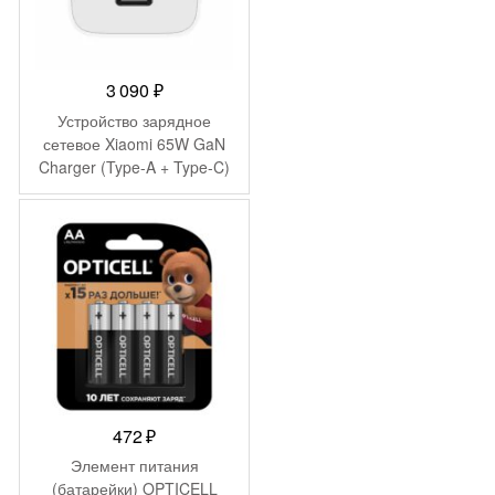
3 090
₽
Устройство зарядное
сетевое Xiaomi 65W GaN
Charger (Type-A + Type-C)
AD652GEU (BHR5515GL)
472
₽
Элемент питания
(батарейки) OPTICELL