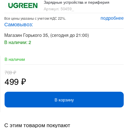
Зарядные устройства и периферия
Артикул:
50459_
подробнее
Все цены указаны с учетом НДС 22%.
Самовывоз:
Магазин Горького 35
, (сегодня до 21:00)
В наличии: 2
В наличии
769
₽
Первоначальная
Текущая
499
₽
цена
цена:
В корзину
составляла
499 ₽.
769 ₽.
С этим товаром покупают