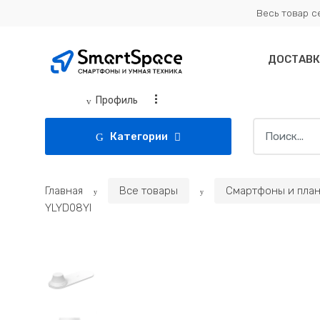
Skip
Skip
Весь товар 
to
to
navigation
content
ДОСТАВК
...
Профиль
Search
Категории
for:
Главная
Все товары
Смартфоны и пла
YLYD08YI