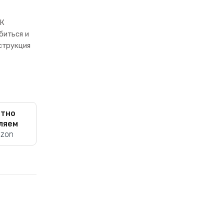
0К
биться и
нструкция
атно
ляем
Ozon