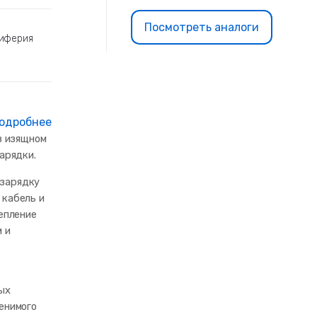
Посмотреть аналоги
риферия
одробнее
в изящном
арядки.
зарядку
 кабель и
епление
 и
ых
енимого