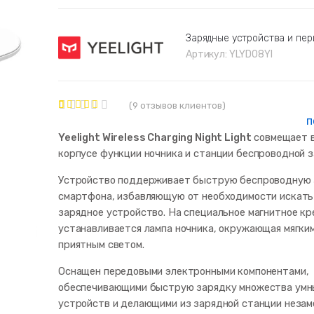
Зарядные устройства и пе
Артикул:
YLYD08YI
(
9
отзывов клиентов)
9
п
Рейтинг
5.00
из 5
Yeelight Wireless Charging Night Light
совмещает 
на основе
опроса
корпусе функции ночника и станции беспроводной з
пользовате
лей
Устройство поддерживает быструю беспроводную 
смартфона, избавляющую от необходимости искать
зарядное устройство. На специальное магнитное кр
устанавливается лампа ночника, окружающая мягким
приятным светом.
Оснащен передовыми электронными компонентами,
обеспечивающими быструю зарядку множества умн
устройств и делающими из зарядной станции незам