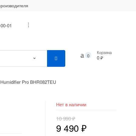
производителя
-00-01
...
Корзина
0
0 ₽
e Humidifier Pro BHR082TEU
Нет в наличии
10 990
₽
Первоначальная
Текущая
9 490
₽