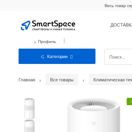
Skip
Skip
Весь товар с
to
to
navigation
content
ДОСТАВК
...
Профиль
Search
Категории
for:
Главная
Все товары
Климатическая те
-