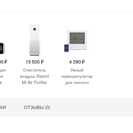
90
₽
воначальная
Текущая
00
₽
15 500
₽
4 390
₽
а
цена:
ция
Очиститель
Умный
тавляла
6
яя
воздуха Xiaomi
терморегулятор
ve
Mi Air Purifier
для теплого
400 ₽.
Pro
пола REDMOND
 ₽.
Skyfloor RSF-
171S
ИКИ
ОТЗЫВЫ (0)