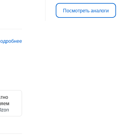
цена
цена:
Посмотреть аналоги
составляла
9
10
490 ₽.
подробнее
990 ₽.
атно
ляем
Ozon