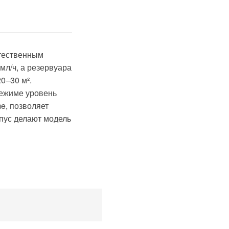
стественным
мл/ч, а резервуара
0–30 м².
режиме уровень
e, позволяет
пус делают модель