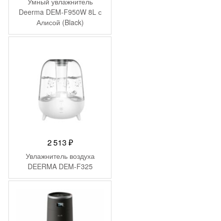
цена
цена:
Умный увлажнитель
составляла
5
Deerma DEM-F950W 8L с
Алисой (Black)
6
999 ₽.
845 ₽.
2 513
₽
Увлажнитель воздуха
DEERMA DEM-F325