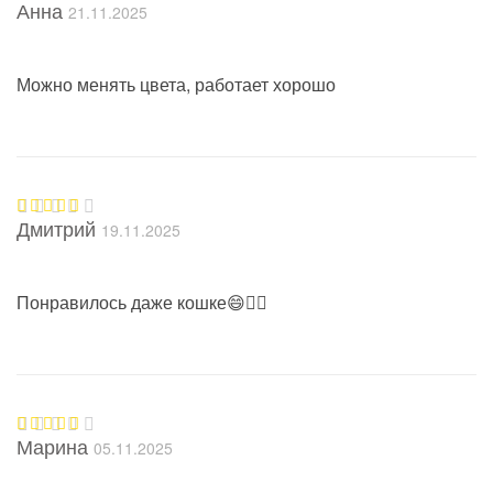
Анна
21.11.2025
Оценка
5
из 5
Можно менять цвета, работает хорошо
Дмитрий
19.11.2025
Оценка
5
из 5
Понравилось даже кошке😄👍🏻
Марина
05.11.2025
Оценка
5
из 5