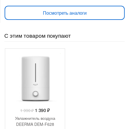
цена
цена:
Посмотреть аналоги
составляла
1
1
290 ₽.
С этим товаром покупают
990 ₽.
-
600
₽
Первоначальная
Текущая
1 390
₽
1 990
₽
цена
цена:
Увлажнитель воздуха
составляла
1
DEERMA DEM-F628