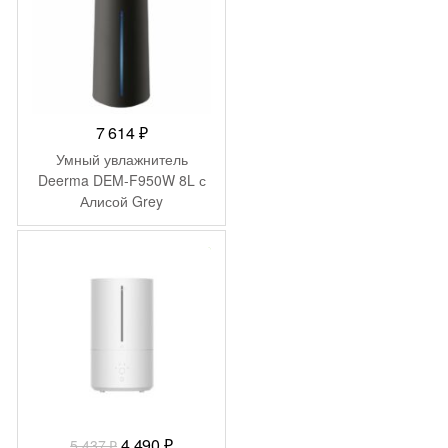
7 614
₽
Умный увлажнитель
Deerma DEM-F950W 8L с
Алисой Grey
-
947
₽
Первоначальная
Текущая
4 490
₽
5 437
₽