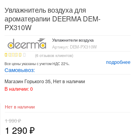
Увлажнитель воздуха для
ароматерапии DEERMA DEM-
PX310W
Увлажнители воздуха
Артикул:
DEM-PX310W
(
6
отзывов клиентов)
подробнее
5
Рейтинг
Все цены указаны с учетом НДС 22%.
5.00
из 5
Самовывоз:
на основе
опроса
пользовате
Магазин Горького 35
,
Нет в наличии
лей
В наличии: 0
Нет в наличии
1 990
₽
Первоначальная
Текущая
1 290
₽