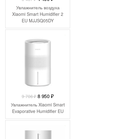
цена
цена:
Увлажнитель воздуха
составляла
4
Xiaomi Smart Humidifier 2
EU MJJSQ05DY
5
490 ₽.
(BHR6026EU)
437 ₽.
-
756
₽
Первоначальная
Текущая
8 950
₽
9 706
₽
цена
цена:
Увлажнитель Xiaomi Smart
составляла
8
Evaporative Humidifier EU
9
950 ₽.
706 ₽.
-
800
₽