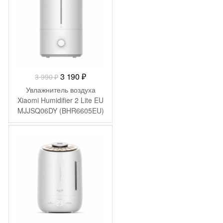
Первоначальная
Текущая
3 190
₽
3 990
₽
цена
цена:
Увлажнитель воздуха
составляла
3
Xiaomi Humidifier 2 Lite EU
MJJSQ06DY (BHR6605EU)
3
190 ₽.
990 ₽.