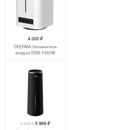
4 300
₽
DEERMA Увлажнитель
воздуха DEM-F953W
-
846
₽
Первоначальная
Текущая
5 999
₽
6 845
₽