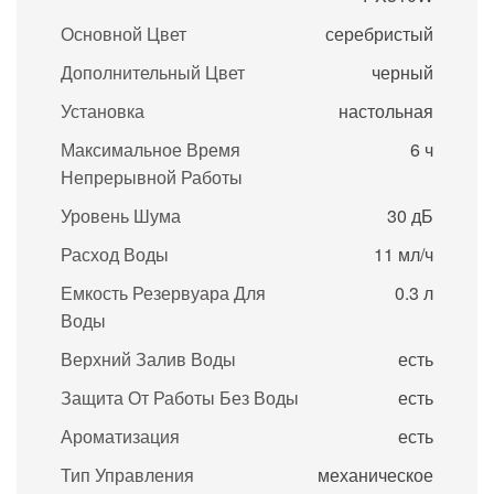
Основной Цвет
серебристый
Дополнительный Цвет
черный
Установка
настольная
Максимальное Время
6 ч
Непрерывной Работы
Уровень Шума
30 дБ
Расход Воды
11 мл/ч
Емкость Резервуара Для
0.3 л
Воды
Верхний Залив Воды
есть
Защита От Работы Без Воды
есть
Ароматизация
есть
Тип Управления
механическое