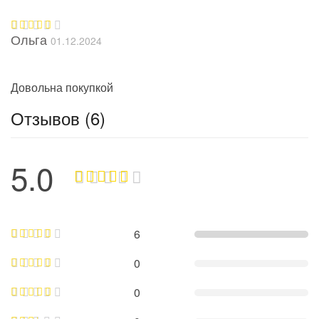
Ольга
01.12.2024
Оценка
5
из 5
Довольна покупкой
Отзывов (6)
5.0
6
0
0