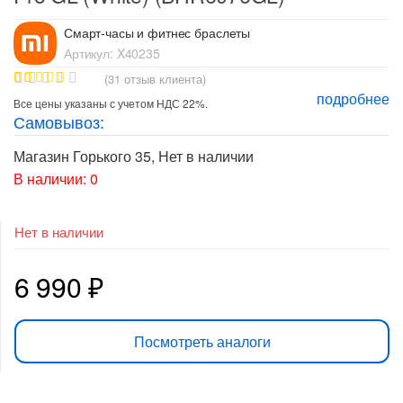
Смарт-часы и фитнес браслеты
Артикул:
X40235
(
31
отзыв клиента)
подробнее
30
Рейтинг
Все цены указаны с учетом НДС 22%.
4.90
из 5
Самовывоз:
на основе
опроса
пользовате
Магазин Горького 35
,
Нет в наличии
лей
В наличии: 0
Нет в наличии
6 990
₽
Посмотреть аналоги