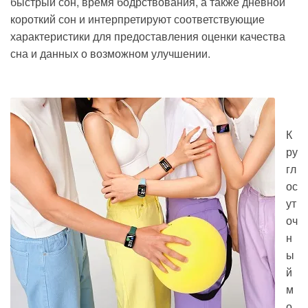
быстрый сон, время бодрствования, а также дневной
короткий сон и интерпретируют соответствующие
характеристики для предоставления оценки качества
сна и данных о возможном улучшении.
К
ру
гл
ос
ут
оч
н
ы
й
м
о