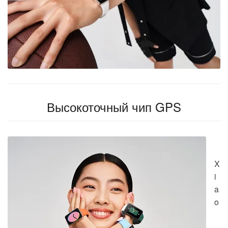
Высокоточный чип GPS
X
i
a
o