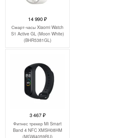
14 990
₽
Смарт-часы Xiaomi Watch
S1 Active GL (Moon White)
(BHR5381GL)
3 467
₽
Фитнес трекер Mi Smart
Band 4 NFC XMSH08HM
(MGW4059RU)