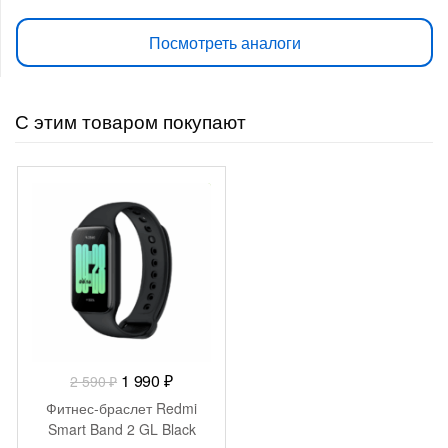
Посмотреть аналоги
С этим товаром покупают
-
600
₽
Первоначальная
Текущая
1 990
₽
2 590
₽
цена
цена:
Фитнес-браслет Redmi
составляла
1
Smart Band 2 GL Black