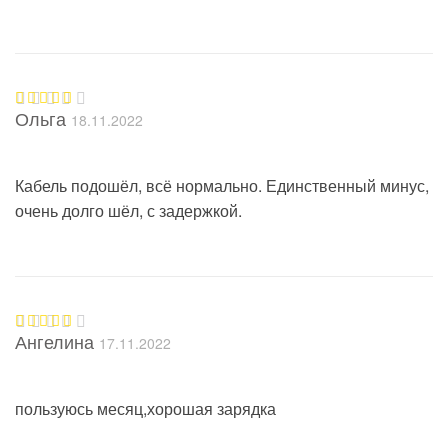
Ольга
18.11.2022
Оценк
а
3
из
5
Кабель подошёл, всё нормально. Единственный минус,
очень долго шёл, с задержкой.
Ангелина
17.11.2022
Оценка
5
из 5
пользуюсь месяц,хорошая зарядка