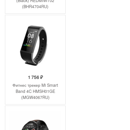
(Black) REDMIWT02
(BHR4704RU)
1 756
₽
Фитнес трекер Mi Smart
Band 4C HMSH01GE
(MGW4067RU)