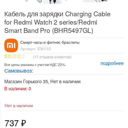
Кабель для зарядки Charging Cable
for Redmi Watch 2 series/Redmi
Smart Band Pro (BHR5497GL)
Смарт-часы и фитнес браслеты
Артикул:
X36133
(
17
отзывов клиентов)
подробнее
16
Рейтинг
Все цены указаны с учетом НДС 22%.
4.88
из 5
Самовывоз:
на основе
опроса
пользовате
Магазин Горького 35
,
Нет в наличии
лей
В наличии: 0
Нет в наличии
737
₽