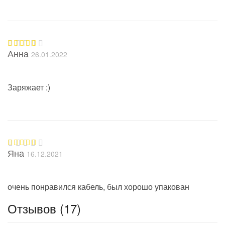
Анна
26.01.2022
Оценка
5
из 5
Заряжает :)
Яна
16.12.2021
Оценка
5
из 5
очень понравился кабель, был хорошо упакован
Отзывов (17)