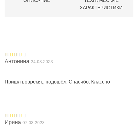
ХАРАКТЕРИСТИКИ
Антонина
24.03.2023
Оценка
5
из 5
Пришл вовремя,, подошёл. Спасибо. Классно
Ирина
07.03.2023
Оценка
5
из 5