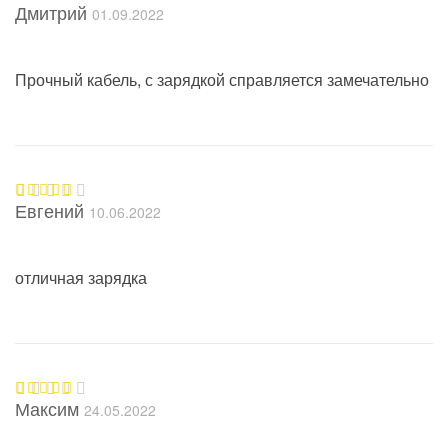
Дмитрий
01.09.2022
Оценка
5
из 5
Прочный кабель, с зарядкой справляется замечательно
Евгений
10.06.2022
Оценка
5
из 5
отличная зарядка
Максим
24.05.2022
Оценка
5
из 5