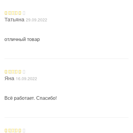
Татьяна
29.09.2022
Оценка
5
из 5
отличный товар
Яна
16.09.2022
Оценка
5
из 5
Всё работает. Спасибо!