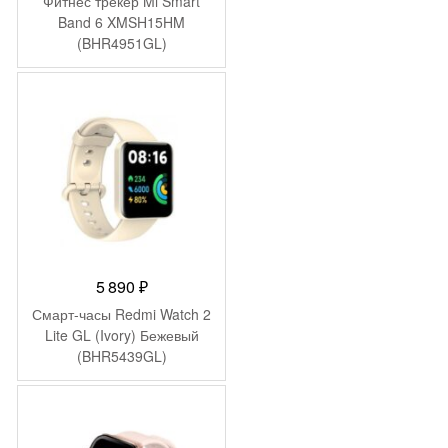
Фитнес трекер Mi Smart
Band 6 XMSH15HM
(BHR4951GL)
5 890
₽
Смарт-часы Redmi Watch 2
Lite GL (Ivory) Бежевый
(BHR5439GL)