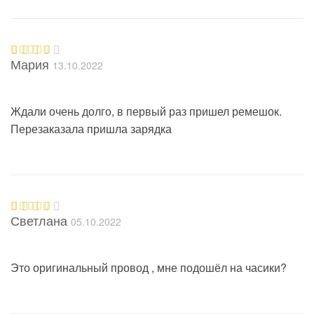
Мария
13.10.2022
Оценка
5
из 5
Ждали очень долго, в первый раз пришел ремешок.
Перезаказала пришла зарядка
Светлана
05.10.2022
Оценка
5
из 5
Это оригинальный провод , мне подошёл на часики?