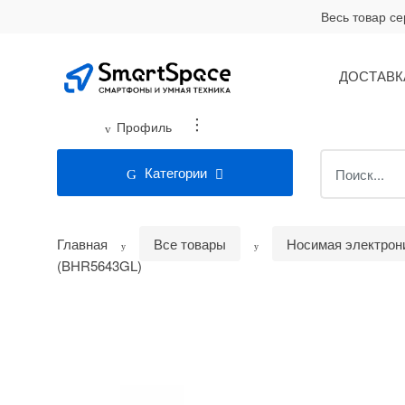
Skip
Skip
Весь товар с
to
to
navigation
content
ДОСТАВК
...
Профиль
Search
Категории
for:
Главная
Все товары
Носимая электрон
(BHR5643GL)