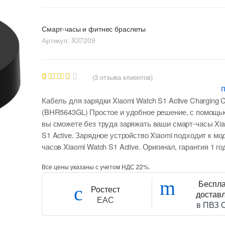
Смарт-часы и фитнес браслеты
Артикул:
X37209
(
3
отзыва клиентов)
2
Рейтинг
4.50
из 5
Кабель для зарядки Xiaomi Watch S1 Active Charging 
на основе
опроса
(BHR5643GL) Простое и удобное решение, с помощью
пользоват
вы сможете без труда заряжать ваши смарт-часы Xia
елей
S1 Active. Зарядное устройство Xiaomi подходит к м
часов Xiaomi Watch S1 Active. Оригинал, гарантия 1 го
Все цены указаны с учетом НДС 22%.
Беспл
Ростест
достав
ЕАС
в ПВЗ 