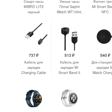
Смарт-часы
Умные часы
Фитнес тре
MIBRO LITE
70mai Saphir
Mi Smart Ba
черный
Watch WT1004,
NFC
Black
XMSH08
(MGW4059
737
₽
513
₽
540
₽
Кабель для
Кабель для
Док-станция
зарядки
зарядки Mi
зарядки 
Charging Cable
Smart Band 5
Watch Char
for Redmi Watch
Charging Cable
Dock
2 series/Redmi
XMCDQ05HM
XMWTCL01
Smart Band Pro
(BHR4641GL)
(BHR4888
(BHR5497GL)