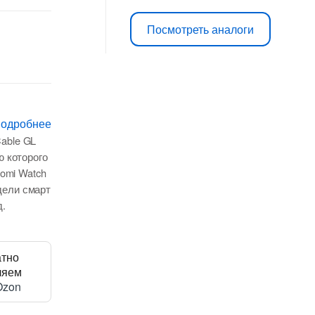
Посмотреть аналоги
подробнее
Cable GL
 которого
omi Watch
одели смарт
д.
атно
ляем
Ozon