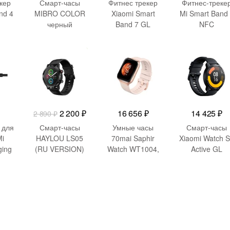
кер
Смарт-часы
Фитнес трекер
Фитнес-треке
nd 4
MIBRO COLOR
Xiaomi Smart
Mi Smart Band
черный
Band 7 GL
NFC
HM
M2129B1
RU)
(BHR6008GL)
-
690
₽
Первоначальная
Текущая
2 200
₽
16 656
₽
14 425
₽
2 890
₽
цена
цена:
 для
Смарт-часы
Умные часы
Смарт-часы
составляла
2
Mi
HAYLOU LS05
70mai Saphir
Xiaomi Watch 
ging
(RU VERSION)
Watch WT1004,
Active GL
2
200 ₽.
черный
Gold
(Space Black)
890 ₽.
CDZ
(BHR5380GL)
GL)