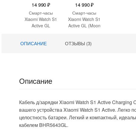
14 990
₽
14 990
₽
Смарт-часы
Смарт-часы
Xiaomi Watch S1
Xiaomi Watch S1
Active GL
Active GL (Moon
(Ocean Blue)
White)
M2116W1
(BHR5381GL)
ОПИСАНИЕ
ОТЗЫВЫ (3)
(BHR5467GL)
Описание
Кабель д/зарядки Xiaomi Watch S1 Active Charging
вашего устройства Xiaomi Watch S1 Active. Легко 
целостность батареи. Легкий и компактный, идеал
кабелем BHR5643GL.