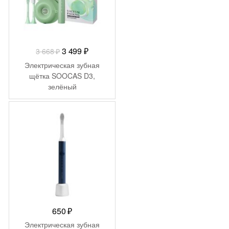
Первоначальная
Текущая
3 499
₽
3 668
₽
цена
цена:
Электрическая зубная
составляла
3
щётка SOOCAS D3,
зелёный
3
499 ₽.
668 ₽.
650
₽
Электрическая зубная