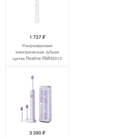
1 737
₽
Ультразвуковая
электрическая зубная
щетка Realme RMH2013
(N1) Цвет: Белый (White)
3 390
₽