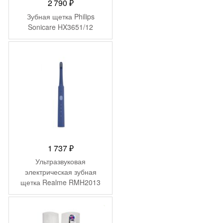
2 790
₽
Зубная щетка Philips
Sonicare HX3651/12
1 737
₽
Ультразвуковая
электрическая зубная
щетка Realme RMH2013
(N1) Цвет: Синий (Blue)
-
9 500
₽