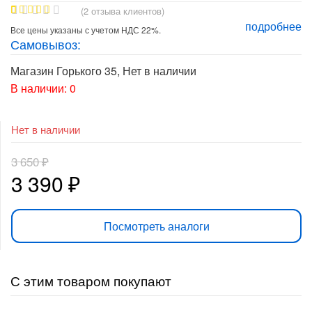
(
2
отзыва клиентов)
подробнее
1
Рейтинг
Все цены указаны с учетом НДС 22%.
5.00
из 5
Самовывоз:
на основе
опроса
пользовате
Магазин Горького 35
,
Нет в наличии
ля
В наличии: 0
Нет в наличии
3 650
₽
Первоначальная
Текущая
3 390
₽
цена
цена:
Посмотреть аналоги
составляла
3
3
390 ₽.
С этим товаром покупают