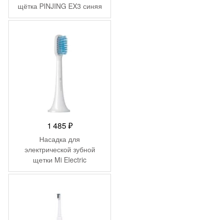
щётка PINJING EX3 синяя
1 485
₽
Насадка для
электрической зубной
щетки Mi Electric
Toothbrush (3-pack, Gum
Care) (NUN4090GL)