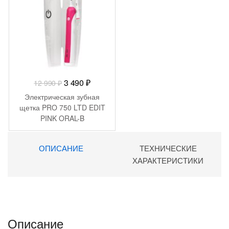
Первоначальная
Текущая
3 490
₽
12 990
₽
цена
цена:
Электрическая зубная
составляла
3
щетка PRO 750 LTD EDIT
PINK ORAL-B
12
490 ₽.
990 ₽.
ОПИСАНИЕ
ТЕХНИЧЕСКИЕ
ХАРАКТЕРИСТИКИ
Описание