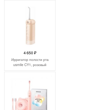
650 ₽.
4 650
₽
Ирригатор полости рта
usmile CY1, розовый
-
446
₽