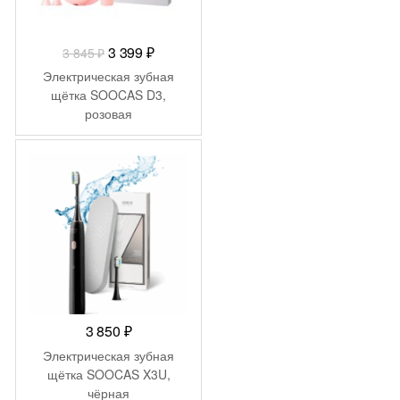
Первоначальная
Текущая
3 399
₽
3 845
₽
цена
цена:
Электрическая зубная
составляла
3
щётка SOOCAS D3,
розовая
3
399 ₽.
845 ₽.
3 850
₽
Электрическая зубная
щётка SOOCAS X3U,
чёрная