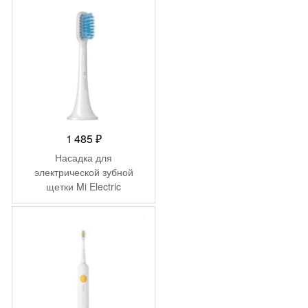
1 485
₽
Насадка для
электрической зубной
щетки Mi Electric
Toothbrush (3-pack, Gum
Care) (NUN4090GL)
-
2 300
₽