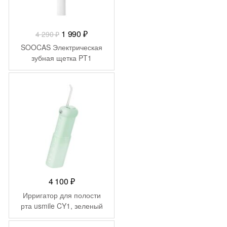
Первоначальная
Текущая
1 990
₽
4 290
₽
цена
цена:
SOOCAS Электрическая
составляла
1
зубная щетка PT1
4
990 ₽.
290 ₽.
4 100
₽
Ирригатор для полости
рта usmile CY1, зеленый