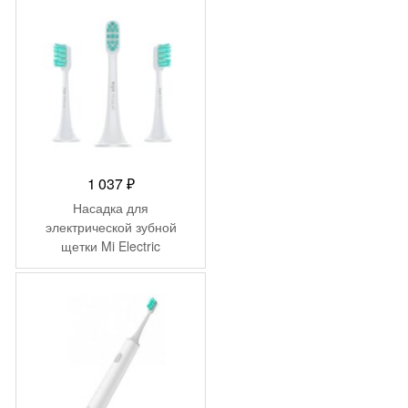
1 037
₽
Насадка для
электрической зубной
щетки Mi Electric
Toothbrush Head (3-pack,
standard) Light Grey
DDYST01SKS
(NUN4010GL)