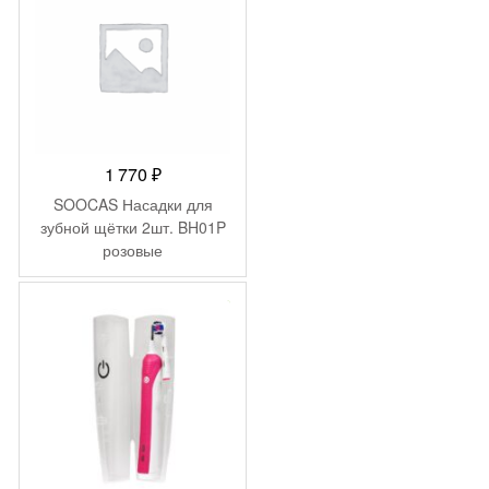
1 770
₽
SOOCAS Насадки для
зубной щётки 2шт. BH01P
розовые
-
9 500
₽