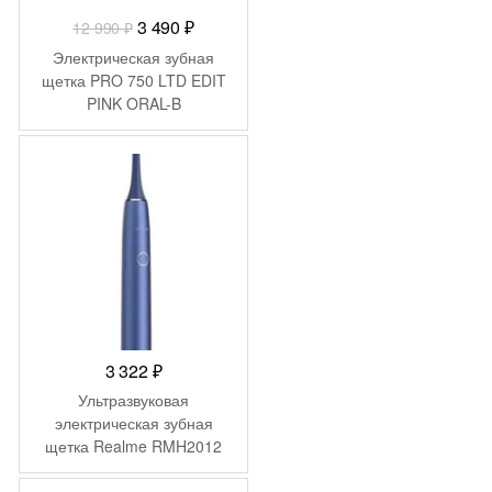
Первоначальная
Текущая
3 490
₽
12 990
₽
цена
цена:
Электрическая зубная
составляла
3
щетка PRO 750 LTD EDIT
PINK ORAL-B
12
490 ₽.
990 ₽.
3 322
₽
Ультразвуковая
электрическая зубная
щетка Realme RMH2012
(M1) Цвет: Синий (Blue)