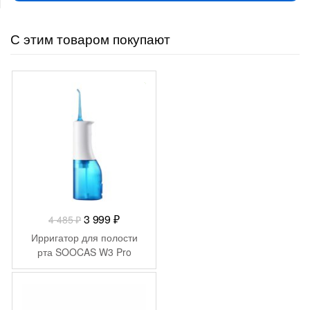
С этим товаром покупают
-
486
₽
Первоначальная
Текущая
3 999
₽
4 485
₽
цена
цена:
Ирригатор для полости
составляла
3
рта SOOCAS W3 Pro
4
999 ₽.
485 ₽.