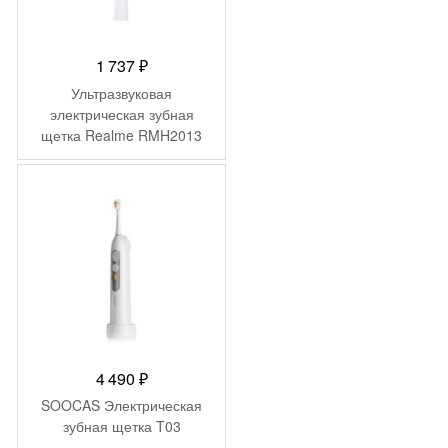
1 737
₽
Ультразвуковая
электрическая зубная
щетка Realme RMH2013
(N1) Цвет: Белый (White)
4 490
₽
SOOCAS Электрическая
зубная щетка T03