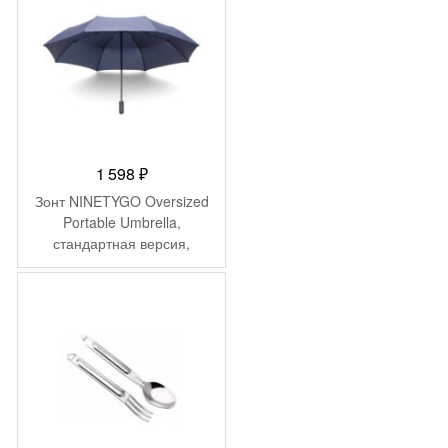
1 598
₽
Зонт NINETYGO Oversized
Portable Umbrella,
стандартная версия,
темно-синий
90BOTNT21112U-BL01