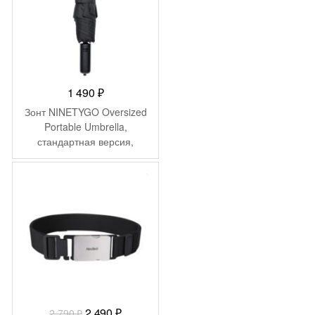
1 490
₽
Зонт NINETYGO Oversized
Portable Umbrella,
стандартная версия,
черный 90COTNT1807U-
BLCK
-
300
₽
Первоначальная
Текущая
2 490
₽
2 790
₽