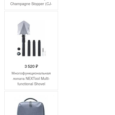
Champagne Stopper (CJ-
JS02)
3 520
₽
Многофункциональная
лопата NEXTool Multi-
functional Shovel
-
655
₽