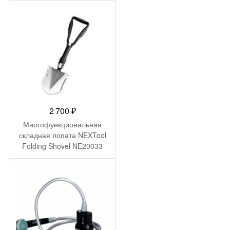
двухслойный,
ветрозащитный, черный
90BOTNT21116W
2 700
₽
Многофункциональная
складная лопата NEXTool
Folding Shovel NE20033