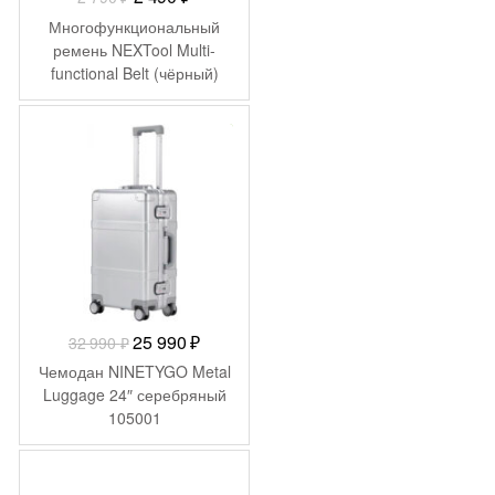
цена
цена:
Многофункциональный
составляла
2
ремень NEXTool Multi-
functional Belt (чёрный)
2
490 ₽.
NE20020
790 ₽.
-
7 000
₽
Первоначальная
Текущая
25 990
₽
32 990
₽
цена
цена:
Чемодан NINETYGO Metal
составляла
25
Luggage 24″ серебряный
105001
32
990 ₽.
990 ₽.