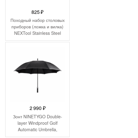
825
₽
Походный набор столовых
приборов (ложка и вилка)
NEXTool Stainless Steel
Portable Tableware
NE20007
2 990
₽
Зонт NINETYGO Double-
layer Windproof Golf
Automatic Umbrella,
автоматичесая версия,