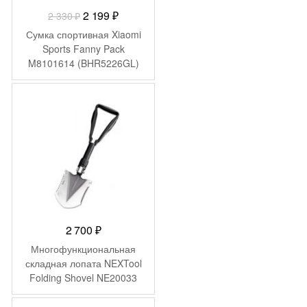
Первоначальная
Текущая
2 199
₽
2 330
₽
цена
цена:
Сумка спортивная Xiaomi
составляла
2
Sports Fanny Pack
M8101614 (BHR5226GL)
2
199 ₽.
330 ₽.
2 700
₽
Многофункциональная
складная лопата NEXTool
Folding Shovel NE20033