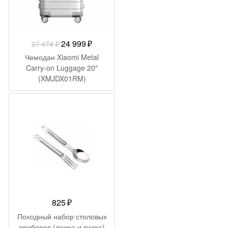
Первоначальная
Текущая
24 999
₽
27 474
₽
цена
цена:
Чемодан Xiaomi Metal
составляла
24
Carry-on Luggage 20″
(XMJDX01RM)
27
999 ₽.
474 ₽.
825
₽
Походный набор столовых
приборов (ложка и вилка)