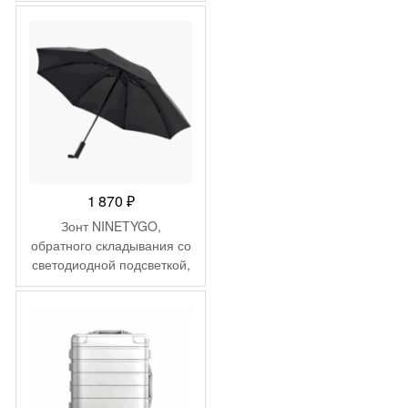
1 870
₽
Зонт NINETYGO,
обратного складывания со
светодиодной подсветкой,
черный 90COTNT2008U-
BLCK
-
2 475
₽