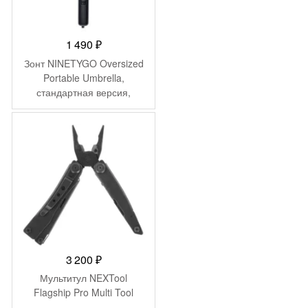
1 490
₽
Зонт NINETYGO Oversized
Portable Umbrella,
стандартная версия,
черный 90COTNT1807U-
BLCK
3 200
₽
Мультитул NEXTool
Flagship Pro Multi Tool