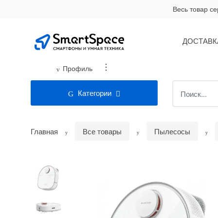
Skip
Skip
Весь товар с
to
to
navigation
content
ДОСТАВК
...
Профиль
Search
Категории
for:
Главная
Все товары
Пылесосы