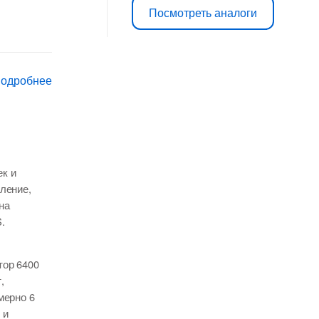
Посмотреть аналоги
подробнее
к и
ление,
на
.
тор 6400
,
мерно 6
 и