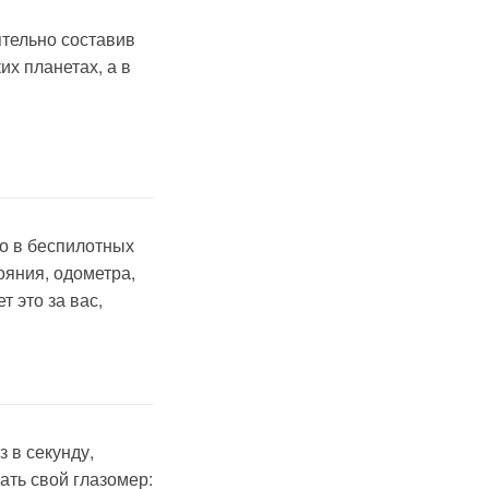
ятельно составив
х планетах, а в
то в беспилотных
ояния, одометра,
т это за вас,
 в секунду,
ать свой глазомер: