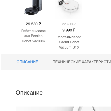
29 580
₽
22 490
₽
Первоначальная
Текущая
9 990
₽
Робот пылесос
цена
цена:
360 Botslab
Робот-пылесос
Robot Vacuum
составляла
9
Xiaomi Robot
Cleaner S8 Plus
Vacuum S10
22
990 ₽.
с автовыгрузкой
Белый
490 ₽.
ОПИСАНИЕ
ТЕХНИЧЕСКИЕ ХАРАКТЕРИСТ
Описание