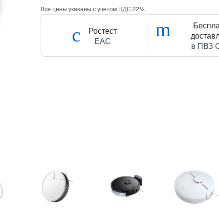
Все цены указаны с учетом НДС 22%.
Беспл
Ростест
достав
ЕАС
в ПВЗ 
71
₽
-
7 490
₽