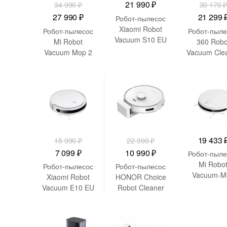
21 990
₽
34 990
₽
30 170
Первоначальная
Текущая
Первон
27 990
₽
21 299
Робот-пылесос
цена
цена:
цена
Xiaomi Robot
Робот-пылесос
Робот-пыле
Vacuum S10 EU
составляла
27
состав
Mi Robot
360 Robo
B106GL
Vacuum Mop 2
Vacuum Cle
34
990 ₽.
30
(BHR5988EU)
Pro White
S9
990 ₽.
170 ₽.
(BHR5044EU)
-
8 891
₽
-
12 000
₽
19 433
15 990
₽
22 990
₽
Первоначальная
Текущая
Первоначальная
Текущая
7 099
₽
10 990
₽
Робот-пыле
цена
цена:
цена
цена:
Mi Robo
Робот-пылесос
Робот-пылесос
Vacuum-M
составляла
7
составляла
10
Xiaomi Robot
HONOR Choice
Essentia
Vacuum E10 EU
Robot Cleaner
15
099 ₽.
22
990 ₽.
MJSTG
R2
990 ₽.
990 ₽.
(SKV4136
-
12 500
₽