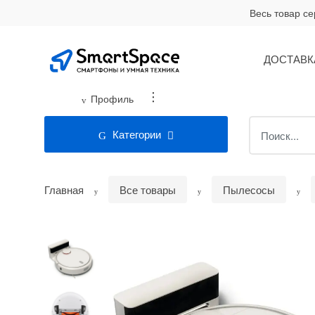
Skip
Skip
Весь товар с
to
to
navigation
content
ДОСТАВК
...
Профиль
Search
Категории
for:
Главная
Все товары
Пылесосы