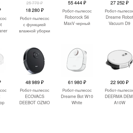
55 444
₽
27 252
₽
₽
25 770
₽
ачальная
Текущая
Первоначальная
Текущая
₽
18 280
₽
Робот-пылесос
Робот-пылесо
цена:
цена
цена:
Roborock S6
Dreame Robo
сос
Робот-пылесос
MaxV черный
Vacuum D9
ляла
21
составляла
18
t
с функцией
(RLS5-WH0)
aner
влажной уборки
299 ₽.
25
280 ₽.
Dreame Robot
770 ₽.
Vacuum-Mop F9
(RVS5-WH0)
₽
48 989
₽
61 980
₽
22 900
₽
сос
Робот-пылесос
Робот-пылесос
Робот-пылесо
t
ECOVACS
Dreame Bot W10
DEERMA DEM
op
DEEBOT OZMO
White
A10W
l
950
1
GL)