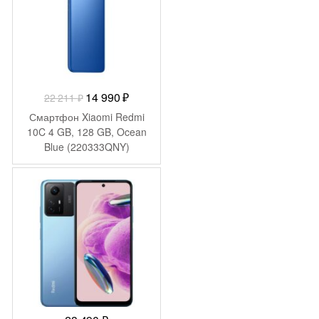
Первоначальная
Текущая
14 990
₽
22 211
₽
цена
цена:
Смартфон Xiaomi Redmi
составляла
14
10C 4 GB, 128 GB, Ocean
Blue (220333QNY)
22
990 ₽.
211 ₽.