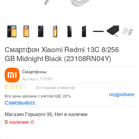
Смартфон Xiaomi Redmi 13C 8/256
GB Midnight Black (23108RN04Y)
Смартфоны
Артикул:
51599
(
5
отзывов клиентов)
подробнее
4
Рейтинг
Все цены указаны с учетом НДС 22%.
4.75
из 5
Самовывоз:
на основе
опроса
пользоват
Магазин Горького 35
,
Нет в наличии
елей
В наличии: 0