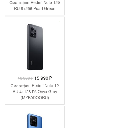
Смартфон Redmi Note 12S
RU 8+256 Pearl Green
-
1 000
₽
Первоначальная
Текущая
15 990
₽
16 990
₽
цена
цена:
Смартфон Redmi Note 12
составляла
15
RU 4+128 Гб Onyx Gray
(MZB0DOORU)
16
990 ₽.
990 ₽.
-
7 221
₽