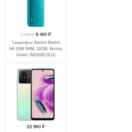
Первоначальная
Текущая
8 490
₽
9 989
₽
цена
цена:
Смартфон Xiaomi Redmi
составляла
8
9A 2GB RAM, 32GB, Aurora
Green (M2006C3LG)
9
490 ₽.
989 ₽.
22 990
₽