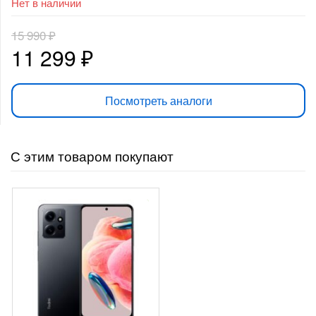
Нет в наличии
15 990
₽
Первоначальная
Текущая
11 299
₽
цена
цена:
Посмотреть аналоги
составляла
11
15
299 ₽.
С этим товаром покупают
990 ₽.
-
5 622
₽