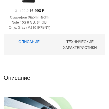
Первоначальная
Текущая
16 990
₽
31 100
₽
цена
цена:
Смартфон Xiaomi Redmi
составляла
16
Note 10S 6 GB, 64 GB,
Onyx Gray (M2101K7BNY)
31
990 ₽.
100 ₽.
ОПИСАНИЕ
ТЕХНИЧЕСКИЕ
ХАРАКТЕРИСТИКИ
Описание