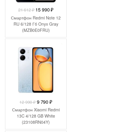
Первоначальная
Текущая
15 990
₽
21 612
₽
цена
цена:
Смартфон Redmi Note 12
составляла
15
RU 6/128 Гб Onyx Gray
(MZB0E0FRU)
21
990 ₽.
612 ₽.
-
3 200
₽
Первоначальная
Текущая
9 790
₽
12 990
₽
цена
цена:
Смартфон Xiaomi Redmi
составляла
9
13C 4/128 GB White
(23108RN04Y)
12
790 ₽.
990 ₽.