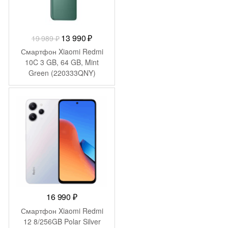
Первоначальная
Текущая
13 990
₽
19 989
₽
цена
цена:
Смартфон Xiaomi Redmi
составляла
13
10C 3 GB, 64 GB, Mint
Green (220333QNY)
19
990 ₽.
989 ₽.
16 990
₽
Смартфон Xiaomi Redmi
12 8/256GB Polar Silver