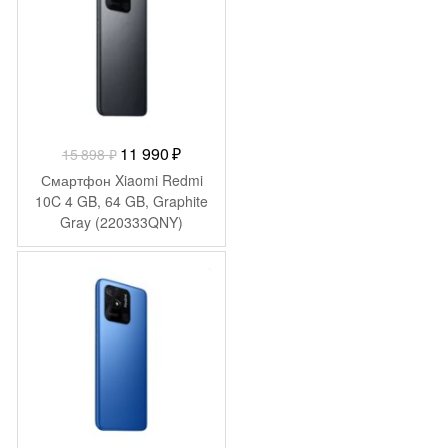
Первоначальная
Текущая
11 990
₽
15 898
₽
цена
цена:
Смартфон Xiaomi Redmi
составляла
11
10C 4 GB, 64 GB, Graphite
Gray (220333QNY)
15
990 ₽.
898 ₽.
-
7 221
₽