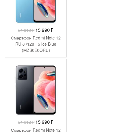
Первоначальная
Текущая
15 990
₽
21 612
₽
цена
цена:
Смартфон Redmi Note 12
составляла
15
RU 6 /128 Гб Ice Blue
(MZB0E0QRU)
21
990 ₽.
612 ₽.
-
5 622
₽
Первоначальная
Текущая
15 990
₽
21 612
₽
цена
цена:
Смартфон Redmi Note 12