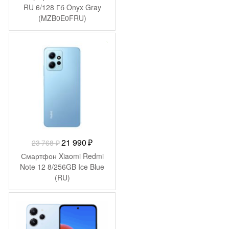
составляла
15
RU 6/128 Гб Onyx Gray
(MZB0E0FRU)
21
990 ₽.
612 ₽.
-
1 778
₽
Первоначальная
Текущая
21 990
₽
23 768
₽
цена
цена:
Смартфон Xiaomi Redmi
составляла
21
Note 12 8/256GB Ice Blue
(RU)
23
990 ₽.
768 ₽.