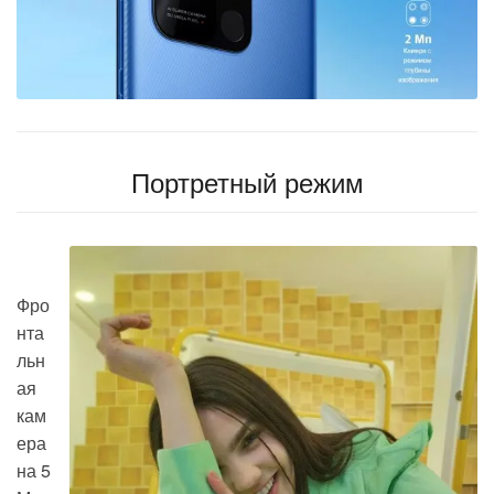
Портретный режим
Фро
нта
льн
ая
кам
ера
на
5