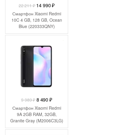
Первоначальная
Текущая
14 990
₽
22 211
₽
цена
цена:
Смартфон Xiaomi Redmi
составляла
14
10C 4 GB, 128 GB, Ocean
Blue (220333QNY)
22
990 ₽.
211 ₽.
-
1 499
₽
Первоначальная
Текущая
8 490
₽
9 989
₽
цена
цена:
Смартфон Xiaomi Redmi
составляла
8
9A 2GB RAM, 32GB,
Granite Gray (M2006C3LG)
9
490 ₽.
989 ₽.