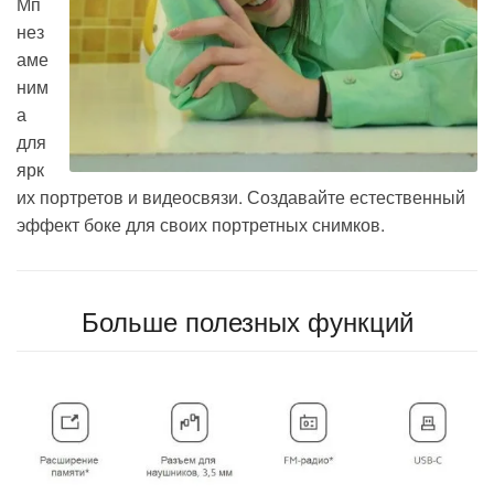
Мп
нез
аме
ним
а
для
ярк
их портретов и видеосвязи. Создавайте естественный
эффект боке для своих портретных снимков.
Больше полезных функций