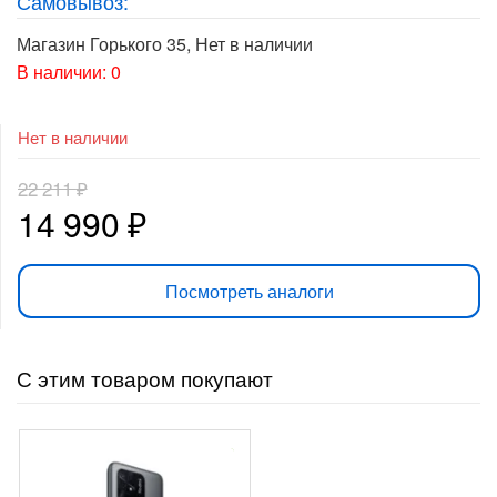
Самовывоз:
на основе
опроса
пользовате
Магазин Горького 35
,
Нет в наличии
ля
В наличии: 0
Нет в наличии
22 211
₽
Первоначальная
Текущая
14 990
₽
цена
цена:
Посмотреть аналоги
составляла
14
22
990 ₽.
С этим товаром покупают
211 ₽.
-
3 908
₽