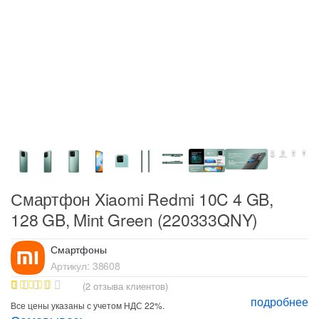
Смартфон Xiaomi Redmi 10C 4 GB,
128 GB, Mint Green (220333QNY)
Смартфоны
Артикул:
38608
(
2
отзыва клиентов)
подробнее
1
Рейтинг
Все цены указаны с учетом НДС 22%.
5.00
из 5