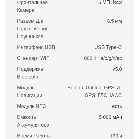
Фронтальная
5 МП
,
f/2.2
Камера
Разъем Для
3.5 мм
Подключения
Наушников
Интерфейс USB
USB Type-C
Стандарт WiFi
802.11 a/b/g/n/ac
Поддержка
v5.0
Bluetooth
Модуль
Beidou, Galileo, GPS, А-
Навигации
GPS, ГЛОНАСС
Модуль NFC
есть
Емкость
5 000 мАч
Аккумулятора
Время Работы
190 ч