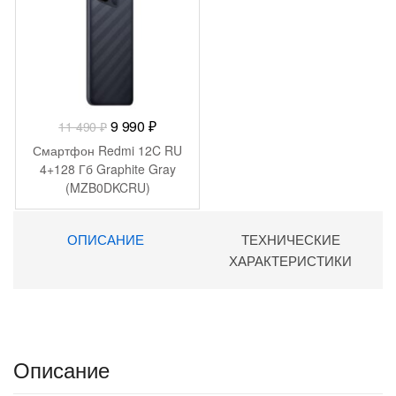
Первоначальная
Текущая
9 990
₽
11 490
₽
цена
цена:
Смартфон Redmi 12C RU
составляла
9
4+128 Гб Graphite Gray
(MZB0DKCRU)
11
990 ₽.
490 ₽.
ОПИСАНИЕ
ТЕХНИЧЕСКИЕ
ХАРАКТЕРИСТИКИ
Описание