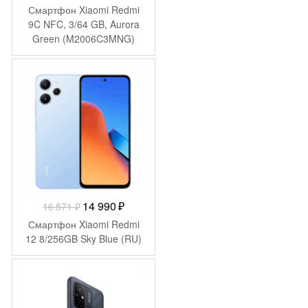
Смартфон Xiaomi Redmi
9C NFC, 3/64 GB, Aurora
Green (M2006C3MNG)
-
1 581
₽
Первоначальная
Текущая
14 990
₽
16 571
₽
цена
цена:
Смартфон Xiaomi Redmi
составляла
14
12 8/256GB Sky Blue (RU)
16
990 ₽.
571 ₽.
-
1 500
₽