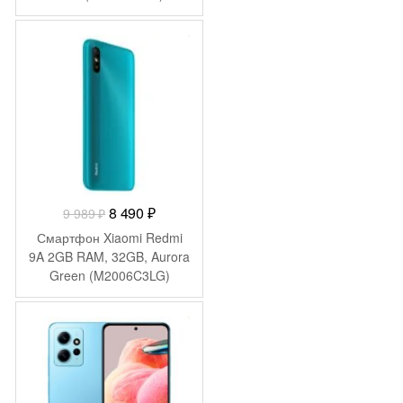
-
1 499
₽
Первоначальная
Текущая
8 490
₽
9 989
₽
цена
цена:
Смартфон Xiaomi Redmi
составляла
8
9A 2GB RAM, 32GB, Aurora
Green (M2006C3LG)
9
490 ₽.
989 ₽.
-
5 622
₽