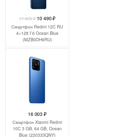
Первоначальная
Текущая
10 490
₽
11 490
₽
цена
цена:
Смартфон Redmi 12C RU
составляла
10
4+128 Гб Ocean Blue
(MZB0DH6RU)
11
490 ₽.
490 ₽.
16 003
₽
Смартфон Xiaomi Redmi
10C 3 GB, 64 GB, Ocean
Blue (220333QNY)