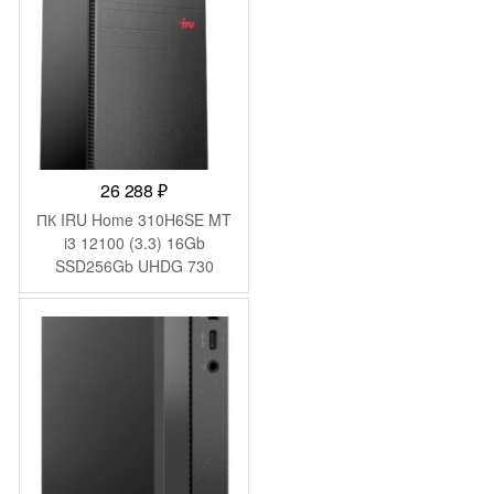
26 288
₽
ПК IRU Home 310H6SE MT
i3 12100 (3.3) 16Gb
SSD256Gb UHDG 730
FreeDOS GbitEth 400W
черный (1994644)