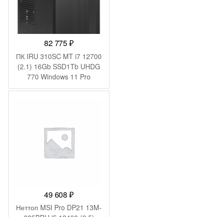
82 775
₽
ПК IRU 310SC MT i7 12700
(2.1) 16Gb SSD1Tb UHDG
770 Windows 11 Pro
GbitEth 200W черный
(1969074)
49 608
₽
Неттоп MSI Pro DP21 13M-