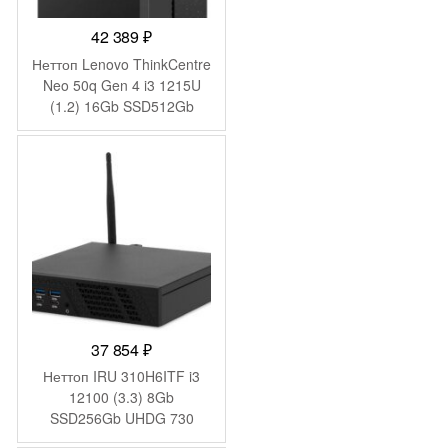
42 389
₽
Неттоп Lenovo ThinkCentre
Neo 50q Gen 4 i3 1215U
(1.2) 16Gb SSD512Gb
UHDG без ОС GbitEth WiFi
BT 65W kb мышь
клавиатура черный
(12LN003LGP/16)
37 854
₽
Неттоп IRU 310H6ITF i3
12100 (3.3) 8Gb
SSD256Gb UHDG 730
Windows 11 Pro GbitEth