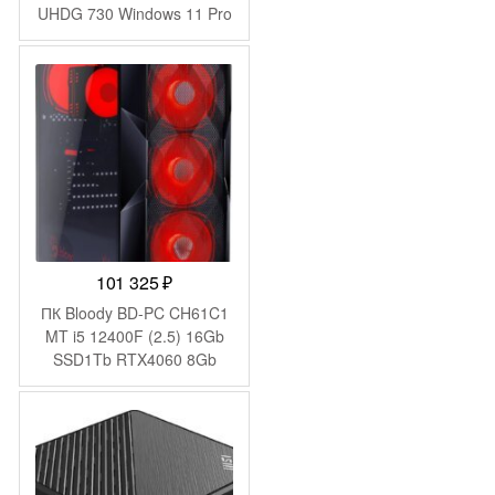
UHDG 730 Windows 11 Pro
GbitEth 200W черный
(1969065)
101 325
₽
ПК Bloody BD-PC CH61C1
MT i5 12400F (2.5) 16Gb
SSD1Tb RTX4060 8Gb
Windows 11 Home 64
GbitEth 500W черный
(2085729)