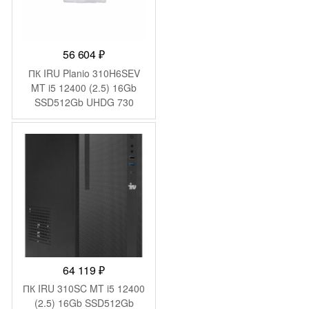
56 604
₽
ПК IRU Planio 310H6SEV
MT i5 12400 (2.5) 16Gb
SSD512Gb UHDG 730
FreeDOS GbitEth 400W
черный (RUS) (2109280)
64 119
₽
ПК IRU 310SC MT i5 12400
(2.5) 16Gb SSD512Gb