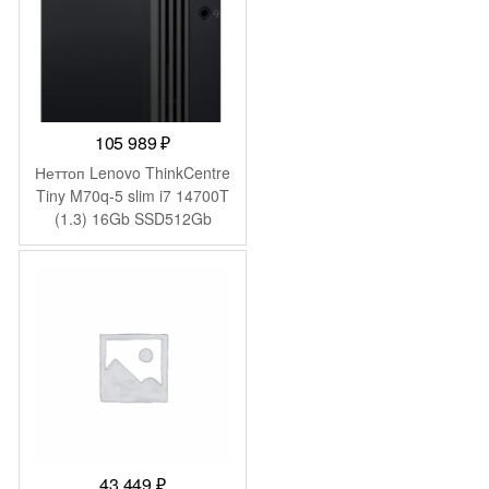
105 989
₽
Неттоп Lenovo ThinkCentre
Tiny M70q-5 slim i7 14700T
(1.3) 16Gb SSD512Gb
UHDG 770 без ОС GbitEth
WiFi BT 135W kb мышь
клавиатура черный
(12TD003UUM)
43 449
₽