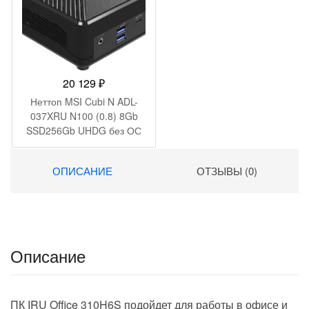
20 129
₽
Неттоп MSI Cubi N ADL-
037XRU N100 (0.8) 8Gb
SSD256Gb UHDG без ОС
2xGbitEth WiFi BT 65W
черный (9S6-B0A911-200)
ОПИСАНИЕ
ОТЗЫВЫ (0)
Описание
ПК IRU Office 310H6S подойдет для работы в офисе и