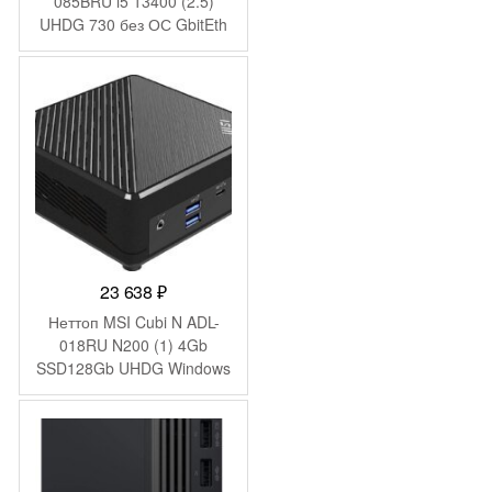
085BRU i5 13400 (2.5)
UHDG 730 без ОС GbitEth
WiFi BT 120W черный
(936-B0A421-089)
23 638
₽
Неттоп MSI Cubi N ADL-
018RU N200 (1) 4Gb
SSD128Gb UHDG Windows
11 Pro 2xGbitEth WiFi BT
65W черный (9S6-B0A911-
211)