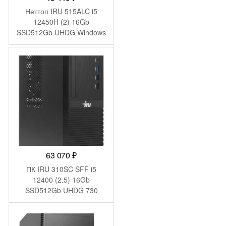
Неттоп IRU 515ALC i5
12450H (2) 16Gb
SSD512Gb UHDG Windows
11 Pro GbitEth WiFi BT
120W черный (1975490)
63 070
₽
ПК IRU 310SC SFF i5
12400 (2.5) 16Gb
SSD512Gb UHDG 730
Windows 11 Pro GbitEth
200W черный (1969071)