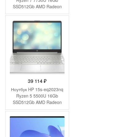
Ryzen 7 7730U 16Gb
SSD512Gb AMD Radeon
Graphics 15.6″ IPS FHD
(1920×1080) FreeDOS
silver WiFi BT Cam
(B8AX0EA)
39 114
₽
Ноутбук HP 15s-eq2023nq
Ryzen 5 5500U 16Gb
SSD512Gb AMD Radeon
Graphics 15.6″ IPS FHD
(1920×1080) FreeDOS
silver WiFi BT Cam
(4Q6E6EA)