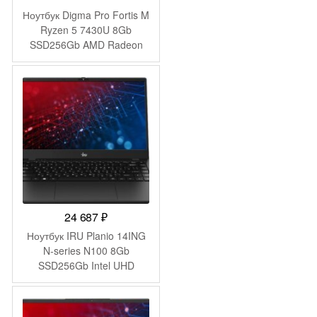
Ноутбук Digma Pro Fortis M
Ryzen 5 7430U 8Gb
SSD256Gb AMD Radeon
Graphics 15.6″ IPS FHD
(1920×1080) Windows 11
Pro grey WiFi BT Cam
4250mAh (DN15R5-
8CXW04)
24 687
₽
Ноутбук IRU Planio 14ING
N-series N100 8Gb
SSD256Gb Intel UHD
Graphics 14″ IPS FHD
(1920×1080) FreeDOS
black WiFi BT Cam