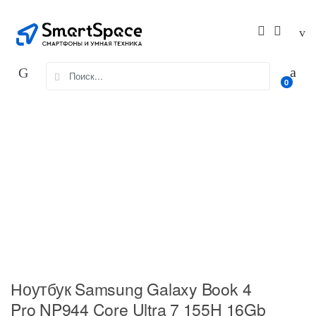
Skip
Skip
to
to
navigation
content
Search
0
for:
Ноутбук Samsung Galaxy Book 4
Pro NP944 Core Ultra 7 155H 16Gb