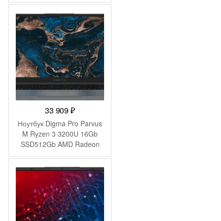
Graphics 15.6″ IPS FHD
(1920×1080) Windows 11
Pro 64 black WiFi BT Cam
6000mAh (2059105)
33 909
₽
Ноутбук Digma Pro Parvus
M Ryzen 3 3200U 16Gb
SSD512Gb AMD Radeon
Graphics 15.6″ IPS FHD
(1920×1080) Windows 11
Pro dk.grey WiFi BT Cam
4500mAh (DN15R3-
ADXW02)