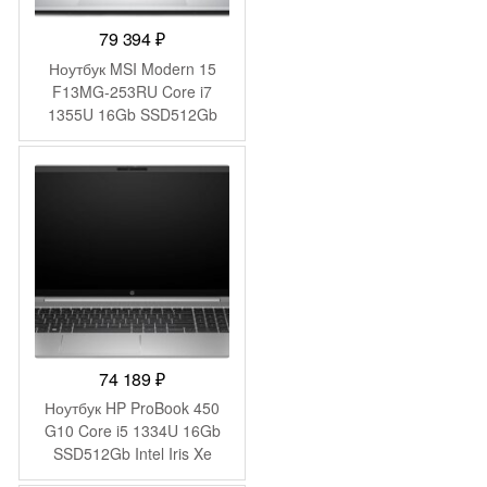
79 394
₽
Ноутбук MSI Modern 15
F13MG-253RU Core i7
1355U 16Gb SSD512Gb
Intel Iris Xe graphics 15.6″
IPS FHD (1920×1080)
Windows 11 Pro silver WiFi
BT Cam (9S7-15S122-253)
74 189
₽
Ноутбук HP ProBook 450
G10 Core i5 1334U 16Gb
SSD512Gb Intel Iris Xe
graphics 15.6″ IPS FHD