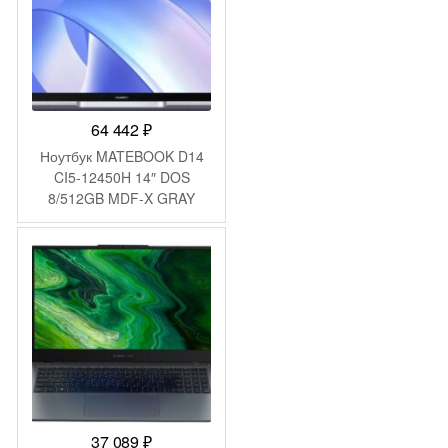
64 442
₽
Ноутбук MATEBOOK D14
CI5-12450H 14″ DOS
8/512GB MDF-X GRAY
HUAWEI
37 089
₽