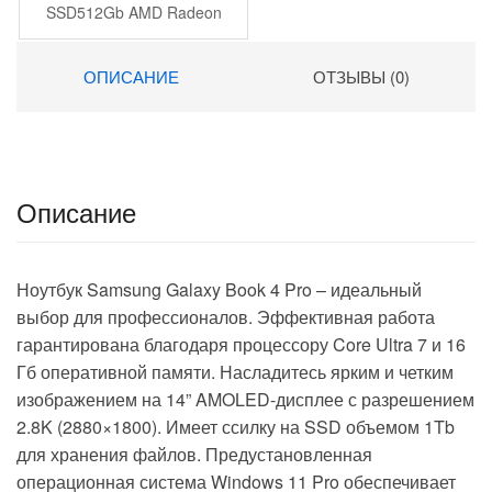
SSD512Gb AMD Radeon
Graphics 16″ IPS WUXGA
(1920×1200) Windows 11
ОПИСАНИЕ
ОТЗЫВЫ (0)
Pro dk.grey WiFi BT Cam
5500mAh (DN16R7-
ADXW03)
Описание
Ноутбук Samsung Galaxy Book 4 Pro – идеальный
выбор для профессионалов. Эффективная работа
гарантирована благодаря процессору Core Ultra 7 и 16
Гб оперативной памяти. Насладитесь ярким и четким
изображением на 14” AMOLED-дисплее с разрешением
2.8K (2880×1800). Имеет ссилку на SSD объемом 1Tb
для хранения файлов. Предустановленная
операционная система Windows 11 Pro обеспечивает