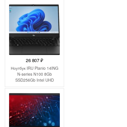
(1920×1080) Windows 11
Pro 64 silver WiFi BT Cam
(9C4H1UT)
26 807
₽
Ноутбук IRU Planio 14ING
N-series N100 8Gb
SSD256Gb Intel UHD
Graphics 14″ IPS FHD
(1920×1080) Windows 11
Pro Multi Language 64
black WiFi BT Cam
6000mAh (2059098)