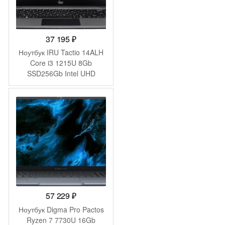
37 195
₽
Ноутбук IRU Tactio 14ALH
Core i3 1215U 8Gb
SSD256Gb Intel UHD
Graphics 14″ IPS FHD
(1920×1080) FreeDOS grey
WiFi BT Cam 4000mAh
(2058897)
57 229
₽
Ноутбук Digma Pro Pactos
Ryzen 7 7730U 16Gb