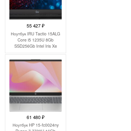
55 427
₽
Ноутбук IRU Tactio 15ALG
Core i5 1235U 8Gb
SSD256Gb Intel Iris Xe
graphics 15.6″ IPS FHD
Windows 11 Pro black WiFi
BT Cam (2044618)
61 480
₽
Ноутбук HP 15-fc0024ny