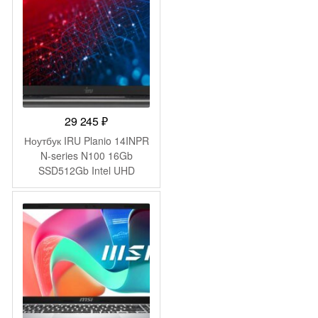
6000mAh (2058902)
29 245
₽
Ноутбук IRU Planio 14INPR
N-series N100 16Gb
SSD512Gb Intel UHD
Graphics 14″ IPS FHD
(1920×1080) FreeDOS grey
WiFi BT Cam 5000mAh
(2078487)