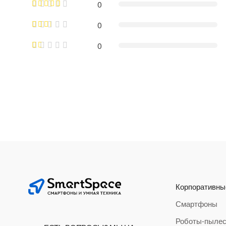
0
0
0
Корпоративны
Смартфоны
Роботы-пыле