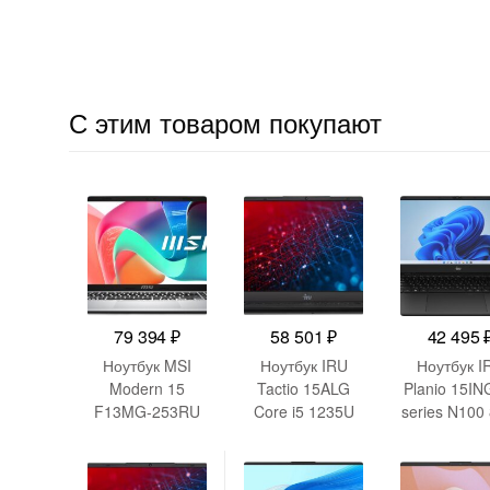
С этим товаром покупают
79 394
₽
58 501
₽
42 495
Ноутбук MSI
Ноутбук IRU
Ноутбук I
Modern 15
Tactio 15ALG
Planio 15IN
F13MG-253RU
Core i5 1235U
series N100
Core i7 1355U
16Gb
SSD512Gb I
16Gb
SSD512Gb Intel
UHD Graph
SSD512Gb Intel
Iris Xe graphics
15.6″ IPS 