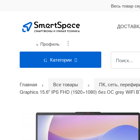
Skip
Skip
Весь товар с
to
to
navigation
content
ДОСТАВК
...
Профиль
Search
Категории
for:
Главная
Все товары
ПК, сеть, перефир
Graphics 15.6″ IPS FHD (1920×1080) без ОС grey WiF