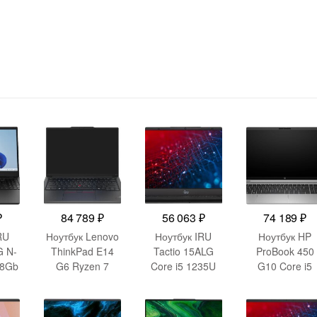
₽
84 789
₽
56 063
₽
74 189
₽
RU
Ноутбук Lenovo
Ноутбук IRU
Ноутбук HP
G N-
ThinkPad E14
Tactio 15ALG
ProBook 450
 8Gb
G6 Ryzen 7
Core i5 1235U
G10 Core i5
ntel
7735HS 16Gb
16Gb
1334U 16Gb
ics
SSD512Gb AMD
SSD512Gb Intel
SSD512Gb Inte
FHD
Radeon 680M
Iris Xe graphics
Iris Xe graphic