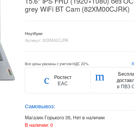
15.6″ IPS FHD (1920×1080) без ОС
grey WiFi BT Cam (82XM00CJRK)
Ноутбуки
Артикул:
82XM00CJRK
Все цены указаны с учетом НДС 22%.
Беспл
Ростест
достав
ЕАС
в ПВЗ 
Самовывоз:
Магазин Горького 35
,
Нет в наличии
В наличии: 0