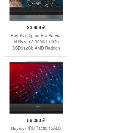
33 909
₽
Ноутбук Digma Pro Parvus
M Ryzen 3 3200U 16Gb
SSD512Gb AMD Radeon
Graphics 15.6″ IPS FHD
(1920×1080) Windows 11
Pro dk.grey WiFi BT Cam
4500mAh (DN15R3-
ADXW02)
56 063
₽
Ноутбук IRU Tactio 15ALG