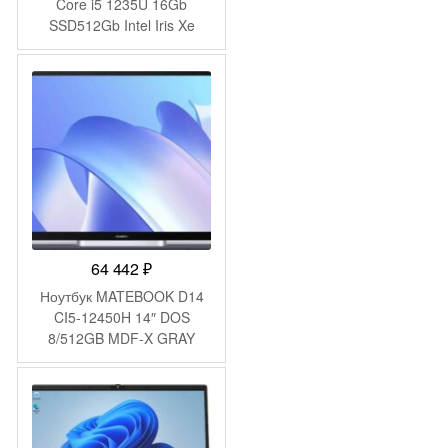
Core i5 1235U 16Gb
SSD512Gb Intel Iris Xe
graphics 15.6″ IPS FHD
(1920×1080) без ОС black
WiFi BT Cam 4500mAh
(2023571)
64 442
₽
Ноутбук MATEBOOK D14
CI5-12450H 14″ DOS
8/512GB MDF-X GRAY
HUAWEI