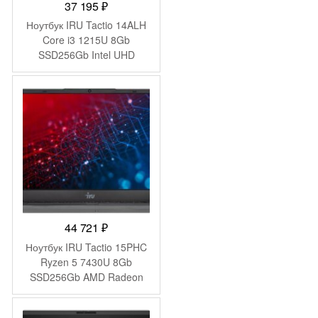
37 195
₽
Ноутбук IRU Tactio 14ALH
Core i3 1215U 8Gb
SSD256Gb Intel UHD
Graphics 14″ IPS FHD
(1920×1080) FreeDOS grey
WiFi BT Cam 4000mAh
(2058897)
44 721
₽
Ноутбук IRU Tactio 15PHC
Ryzen 5 7430U 8Gb
SSD256Gb AMD Radeon
Graphics 15.6″ IPS FHD
(1920×1080) Windows 11