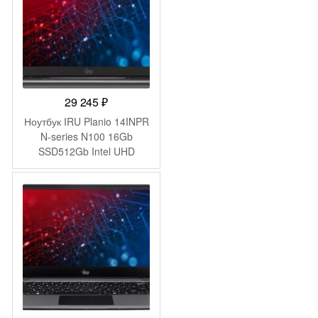
29 245
₽
Ноутбук IRU Planio 14INPR
N-series N100 16Gb
SSD512Gb Intel UHD
Graphics 14″ IPS FHD
(1920×1080) FreeDOS grey
WiFi BT Cam 5000mAh
(2078487)