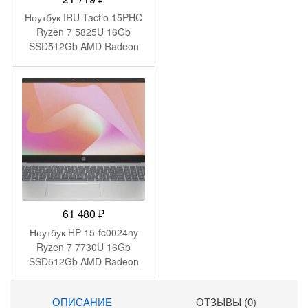
Ноутбук IRU Tactio 15PHC
Ryzen 7 5825U 16Gb
SSD512Gb AMD Radeon
Graphics 15.6″ IPS FHD
(1920×1080) Windows 11
Pro Multi Language black
WiFi BT Cam 4350mAh
(2046017)
61 480
₽
Ноутбук HP 15-fc0024ny
Ryzen 7 7730U 16Gb
SSD512Gb AMD Radeon
Graphics 15.6″ IPS FHD
(1920×1080) FreeDOS
ОПИСАНИЕ
ОТЗЫВЫ (0)
silver WiFi BT Cam