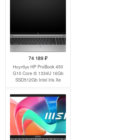
Pro Multi Language black
WiFi BT Cam 4350mAh
(2045999)
74 189
₽
Ноутбук HP ProBook 450
G10 Core i5 1334U 16Gb
SSD512Gb Intel Iris Xe
graphics 15.6″ IPS FHD
(1920×1080) Windows 11
Pro 64 silver WiFi BT Cam
(9C4H1UT)