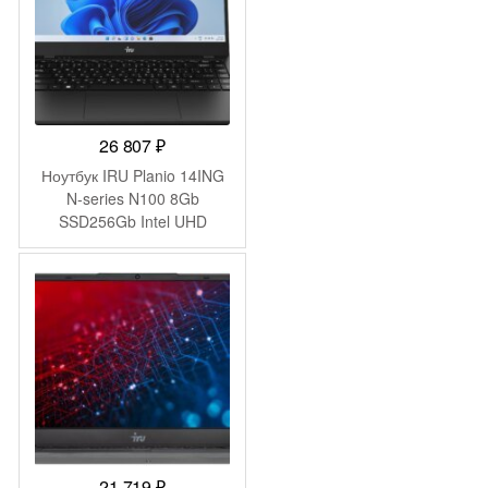
26 807
₽
Ноутбук IRU Planio 14ING
N-series N100 8Gb
SSD256Gb Intel UHD
Graphics 14″ IPS FHD
(1920×1080) Windows 11
Pro Multi Language 64
black WiFi BT Cam
6000mAh (2059098)
21 719
₽