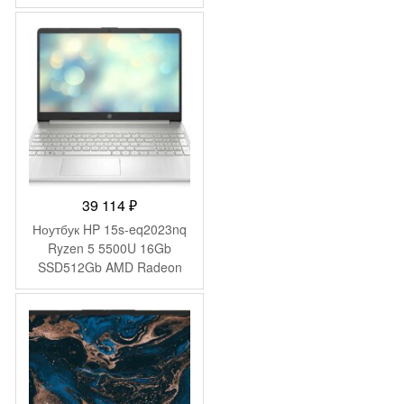
Graphics 15.6″ IPS FHD
(1920×1080) Windows 11
Pro grey WiFi BT Cam
4250mAh (DN15P7-
ADXW05)
39 114
₽
Ноутбук HP 15s-eq2023nq
Ryzen 5 5500U 16Gb
SSD512Gb AMD Radeon
Graphics 15.6″ IPS FHD
(1920×1080) FreeDOS
silver WiFi BT Cam
(4Q6E6EA)