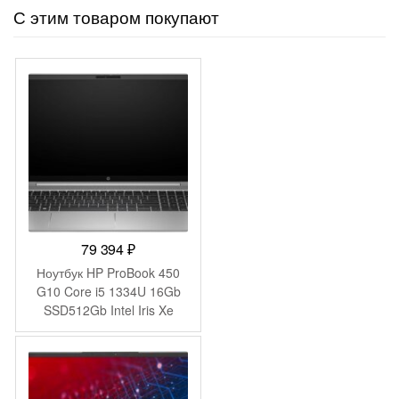
С этим товаром покупают
79 394
₽
Ноутбук HP ProBook 450
G10 Core i5 1334U 16Gb
SSD512Gb Intel Iris Xe
graphics 15.6″ IPS FHD
(1920×1080) Windows 11
Pro 64 silver WiFi BT Cam
(A37SVET)