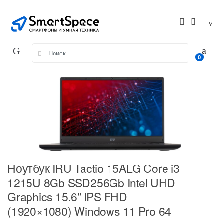
Skip
Skip
to
to
navigation
content
Search
0
for:
Ноутбук IRU Tactio 15ALG Core i3
1215U 8Gb SSD256Gb Intel UHD
Graphics 15.6″ IPS FHD
(1920×1080) Windows 11 Pro 64