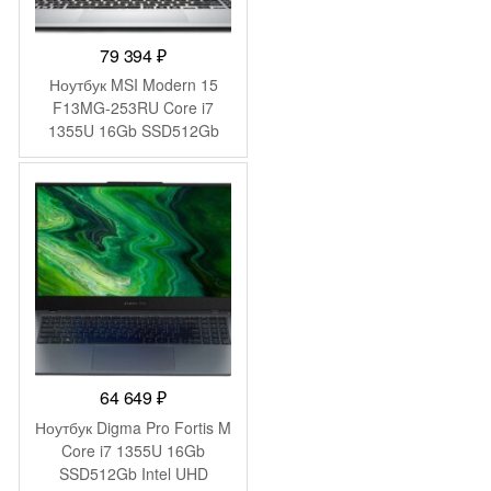
79 394
₽
Ноутбук MSI Modern 15
F13MG-253RU Core i7
1355U 16Gb SSD512Gb
Intel Iris Xe graphics 15.6″
IPS FHD (1920×1080)
Windows 11 Pro silver WiFi
BT Cam (9S7-15S122-253)
64 649
₽
Ноутбук Digma Pro Fortis M
Core i7 1355U 16Gb
SSD512Gb Intel UHD