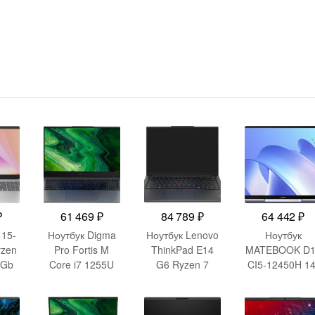
₽
61 469
₽
84 789
₽
64 442
₽
 15-
Ноутбук Digma
Ноутбук Lenovo
Ноутбук
yzen
Pro Fortis M
ThinkPad E14
MATEBOOK D1
6Gb
Core i7 1255U
G6 Ryzen 7
CI5-12450H 14
AMD
16Gb
7735HS 16Gb
DOS 8/512GB
SSD512Gb Intel
SSD512Gb AMD
MDF-X GRAY
.6″
Iris Xe graphics
Radeon 680M
HUAWEI