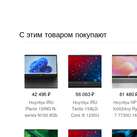
С этим товаром покупают
42 495
₽
56 063
₽
61 480
Ноутбук IRU
Ноутбук IRU
Ноутбук HP
Planio 15ING N-
Tactio 15ALG
fc0024ny R
series N100 8Gb
Core i5 1235U
7 7730U 1
SSD512Gb Intel
16Gb
SSD512Gb 
UHD Graphics
SSD512Gb Intel
Radeon
15.6″ IPS FHD
Iris Xe graphics
Graphics 15