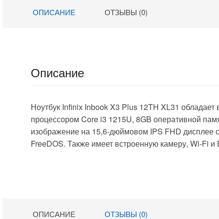
UHD Graphics
AMD Radeon
ОПИСАНИЕ
ОТЗЫВЫ (0)
15.6″ IPS FHD
Graphics 15.6″
(1920×1080)
IPS FHD
FreeDOS grey
(1920×1080)
WiFi BT Cam
Windows 11 Pro
5000mAh
Multi Language
(2023738)
black WiFi BT
Описание
Cam 4350mAh
(2045999)
Ноутбук Infinix Inbook X3 Plus 12TH XL31 облада
процессором Core i3 1215U, 8GB оперативной пам
изображение на 15,6-дюймовом IPS FHD дисплее с
FreeDOS. Также имеет встроенную камеру, Wi-Fi и 
ОПИСАНИЕ
ОТЗЫВЫ (0)