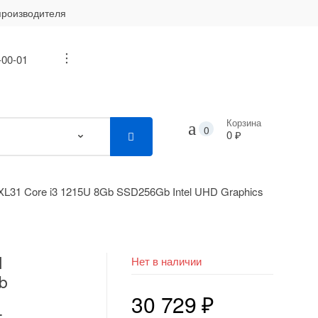
производителя
-00-01
...
Корзина
0
0 ₽
H XL31 Core i3 1215U 8Gb SSD256Gb Intel UHD Graphics
H
Нет в наличии
b
30 729
₽