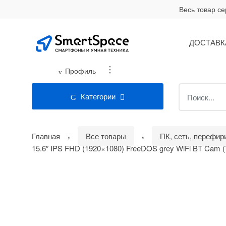
Skip
Skip
Весь товар с
to
to
navigation
content
ДОСТАВК
...
Профиль
Search
Категории
for:
Главная
Все товары
ПК, сеть, перефир
15.6″ IPS FHD (1920×1080) FreeDOS grey WiFi BT Cam 