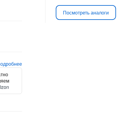
T
Посмотреть аналоги
подробнее
атно
ляем
Ozon