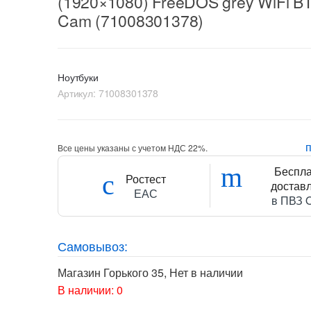
(1920×1080) FreeDOS grey WiFi B
Cam (71008301378)
Ноутбуки
Артикул:
71008301378
Все цены указаны с учетом НДС 22%.
Беспл
Ростест
достав
ЕАС
в ПВЗ 
Самовывоз:
Магазин Горького 35
,
Нет в наличии
В наличии: 0