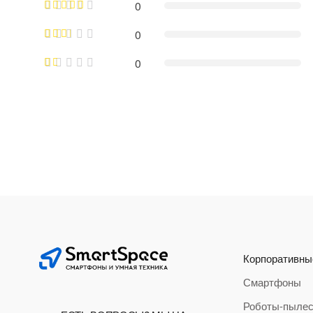
0
0
0
Корпоративны
Смартфоны
Роботы-пыле