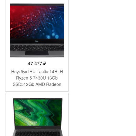
(1920×1080) Windows 11
Pro 64 black WiFi BT Cam
6000mAh (2059105)
47 477
₽
Ноутбук IRU Tactio 14RLH
Ryzen 5 7430U 16Gb
SSD512Gb AMD Radeon
Graphics 14″ IPS FHD
(1920×1080) FreeDOS grey
WiFi BT Cam 4000mAh
(2084813)