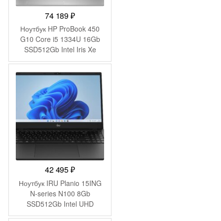
74 189
₽
Ноутбук HP ProBook 450
G10 Core i5 1334U 16Gb
SSD512Gb Intel Iris Xe
graphics 15.6″ IPS FHD
(1920×1080) Windows 11
Pro 64 silver WiFi BT Cam
(9C4H1UT)
42 495
₽
Ноутбук IRU Planio 15ING
N-series N100 8Gb
SSD512Gb Intel UHD
Graphics 15.6″ IPS FHD