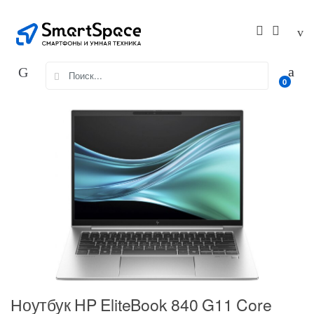
Skip
Skip
to
to
navigation
content
Search
0
for:
Ноутбук HP EliteBook 840 G11 Core