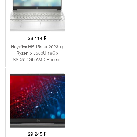
39 114
₽
Ноутбук HP 15s-eq2023nq
Ryzen 5 5500U 16Gb
SSD512Gb AMD Radeon
Graphics 15.6″ IPS FHD
(1920×1080) FreeDOS
silver WiFi BT Cam
(4Q6E6EA)
29 245
₽