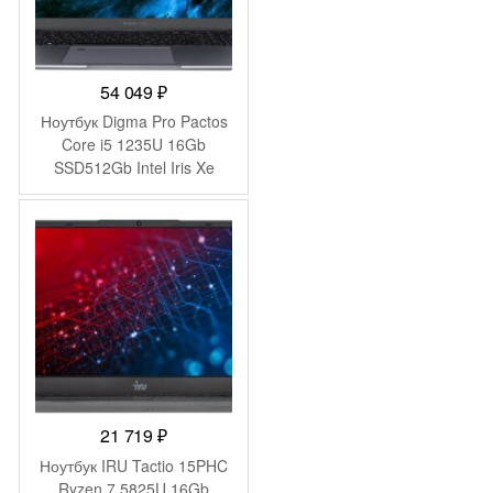
54 049
₽
Ноутбук Digma Pro Pactos
Core i5 1235U 16Gb
SSD512Gb Intel Iris Xe
graphics 16″ IPS WUXGA
(1920×1200) Windows 11
Pro dk.grey WiFi BT Cam
5500mAh (DN16P5-
ADXW01)
21 719
₽
Ноутбук IRU Tactio 15PHC
Ryzen 7 5825U 16Gb