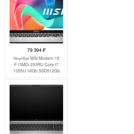
79 394
₽
Ноутбук MSI Modern 15
F13MG-253RU Core i7
1355U 16Gb SSD512Gb
Intel Iris Xe graphics 15.6″
IPS FHD (1920×1080)
Windows 11 Pro silver WiFi
BT Cam (9S7-15S122-253)