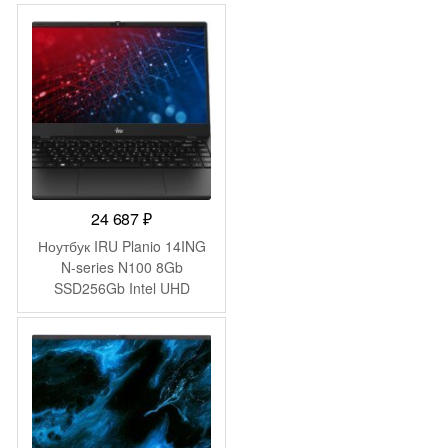
(1920×1080) Windows 11
Pro grey WiFi BT Cam
4250mAh (DN15R5-
8CXW04)
24 687
₽
Ноутбук IRU Planio 14ING
N-series N100 8Gb
SSD256Gb Intel UHD
Graphics 14″ IPS FHD
(1920×1080) FreeDOS
black WiFi BT Cam
6000mAh (2058902)