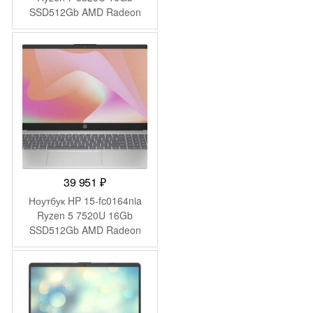
SSD512Gb AMD Radeon
Graphics 15.6″ IPS FHD
(1920×1080) Windows 11
Pro Multi Language black
WiFi BT Cam 4350mAh
(2046017)
39 951
₽
Ноутбук HP 15-fc0164nia
Ryzen 5 7520U 16Gb
SSD512Gb AMD Radeon
610M 15.6″ IPS FHD
(1920×1080) FreeDOS
silver WiFi BT Cam
(BA5K8EA)