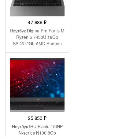
47 689
₽
Ноутбук Digma Pro Fortis M
Ryzen 5 7430U 16Gb
SSD512Gb AMD Radeon
Graphics 14.1″ IPS FHD
(1920×1080) Windows 11
Pro grey WiFi BT Cam
4250mAh (DN14R5-
ADXW01)
25 853
₽
Ноутбук IRU Planio 15INP
N-series N100 8Gb