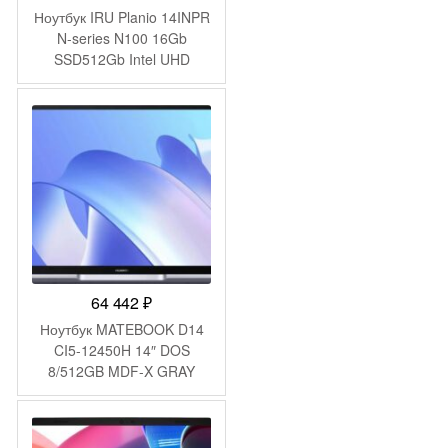
Ноутбук IRU Planio 14INPR
N-series N100 16Gb
SSD512Gb Intel UHD
Graphics 14″ IPS FHD
(1920×1080) Windows 11
Pro grey WiFi BT Cam
5000mAh (2078485)
64 442
₽
Ноутбук MATEBOOK D14
CI5-12450H 14″ DOS
8/512GB MDF-X GRAY
HUAWEI