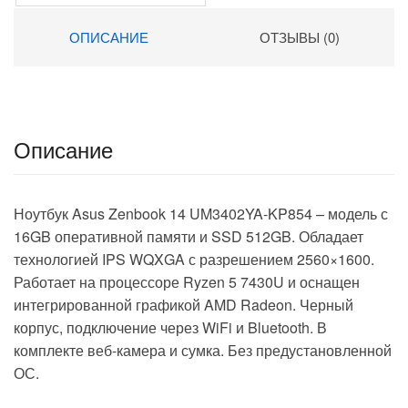
graphics 15.6″ IPS FHD
(1920×1080) Windows 11
ОПИСАНИЕ
ОТЗЫВЫ (0)
Pro 64 silver WiFi BT Cam
(A37SVET)
Описание
Ноутбук Asus Zenbook 14 UM3402YA-KP854 – модель с
16GB оперативной памяти и SSD 512GB. Обладает
технологией IPS WQXGA с разрешением 2560×1600.
Работает на процессоре Ryzen 5 7430U и оснащен
интегрированной графикой AMD Radeon. Черный
корпус, подключение через WiFi и Bluetooth. В
комплекте веб-камера и сумка. Без предустановленной
ОС.