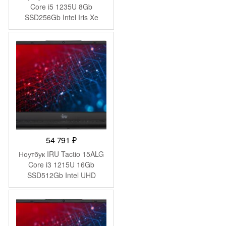
Core i5 1235U 8Gb
SSD256Gb Intel Iris Xe
graphics 15.6″ IPS FHD
Windows 11 Pro black WiFi
BT Cam (2044618)
54 791
₽
Ноутбук IRU Tactio 15ALG
Core i3 1215U 16Gb
SSD512Gb Intel UHD
Graphics 15.6″ IPS FHD
(1920×1080) Windows 11
Pro 64 black WiFi BT Cam
4500mAh (2019268)