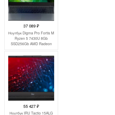
37 089
₽
Ноутбук Digma Pro Fortis M
Ryzen 5 7430U 8Gb
SSD256Gb AMD Radeon
Graphics 15.6″ IPS FHD
(1920×1080) Windows 11
Pro grey WiFi BT Cam
4250mAh (DN15R5-
8CXW04)
55 427
₽
Ноутбук IRU Tactio 15ALG