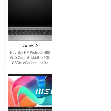
silver WiFi BT Cam
(B8AX0EA)
74 189
₽
Ноутбук HP ProBook 450
G10 Core i5 1334U 16Gb
SSD512Gb Intel Iris Xe
graphics 15.6″ IPS FHD
(1920×1080) Windows 11
Pro 64 silver WiFi BT Cam
(9C4H1UT)