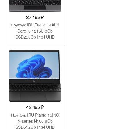
37 195
₽
Ноутбук IRU Tactio 14ALH
Core i3 1215U 8Gb
SSD256Gb Intel UHD
Graphics 14″ IPS FHD
(1920×1080) FreeDOS grey
WiFi BT Cam 4000mAh
(2058897)
42 495
₽
Ноутбук IRU Planio 15ING
N-series N100 8Gb
SSD512Gb Intel UHD