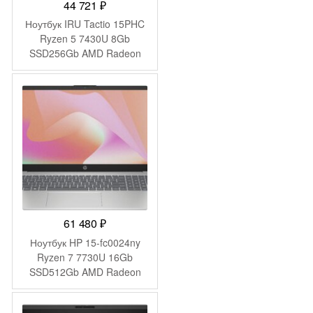
44 721
₽
Ноутбук IRU Tactio 15PHC
Ryzen 5 7430U 8Gb
SSD256Gb AMD Radeon
Graphics 15.6″ IPS FHD
(1920×1080) Windows 11
Pro Multi Language black
WiFi BT Cam 4350mAh
(2045999)
61 480
₽
Ноутбук HP 15-fc0024ny
Ryzen 7 7730U 16Gb
SSD512Gb AMD Radeon
Graphics 15.6″ IPS FHD
(1920×1080) FreeDOS