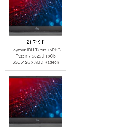
21 719
₽
Ноутбук IRU Tactio 15PHC
Ryzen 7 5825U 16Gb
SSD512Gb AMD Radeon
Graphics 15.6″ IPS FHD
(1920×1080) Windows 11
Pro Multi Language black
WiFi BT Cam 4350mAh
(2046017)