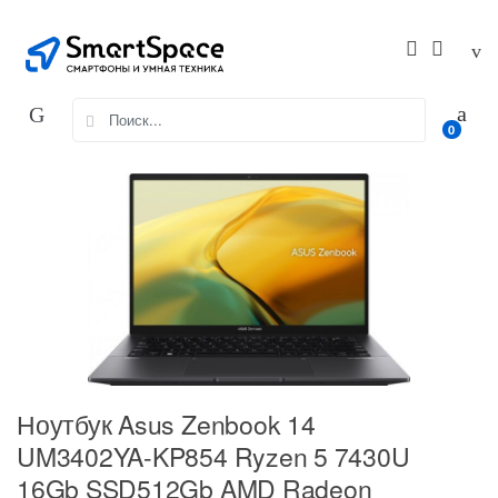
Skip
Skip
to
to
navigation
content
Search
0
for:
Ноутбук Asus Zenbook 14
UM3402YA-KP854 Ryzen 5 7430U
16Gb SSD512Gb AMD Radeon