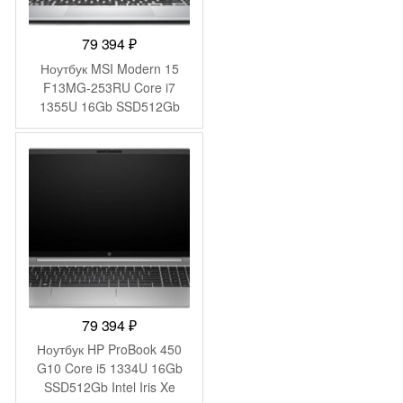
79 394
₽
Ноутбук MSI Modern 15
F13MG-253RU Core i7
1355U 16Gb SSD512Gb
Intel Iris Xe graphics 15.6″
IPS FHD (1920×1080)
Windows 11 Pro silver WiFi
BT Cam (9S7-15S122-253)
79 394
₽
Ноутбук HP ProBook 450
G10 Core i5 1334U 16Gb
SSD512Gb Intel Iris Xe