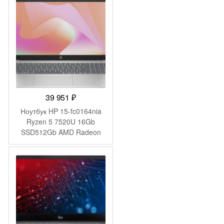
Pro grey WiFi BT Cam
4250mAh (DN15R5-
ADXW07)
39 951
₽
Ноутбук HP 15-fc0164nia
Ryzen 5 7520U 16Gb
SSD512Gb AMD Radeon
610M 15.6″ IPS FHD
(1920×1080) FreeDOS
silver WiFi BT Cam
(BA5K8EA)