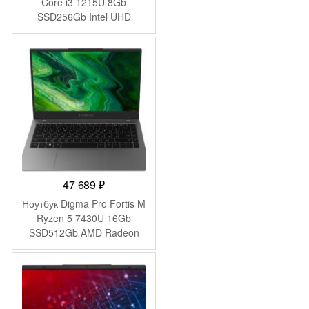
Core i3 1215U 8Gb
SSD256Gb Intel UHD
Graphics 14″ IPS FHD
(1920×1080) Windows 11
Pro Multi Language 64 grey
WiFi BT Cam 4000mAh
(2059058)
47 689
₽
Ноутбук Digma Pro Fortis M
Ryzen 5 7430U 16Gb
SSD512Gb AMD Radeon
Graphics 14.1″ IPS FHD
(1920×1080) Windows 11
Pro grey WiFi BT Cam
4250mAh (DN14R5-
ADXW01)