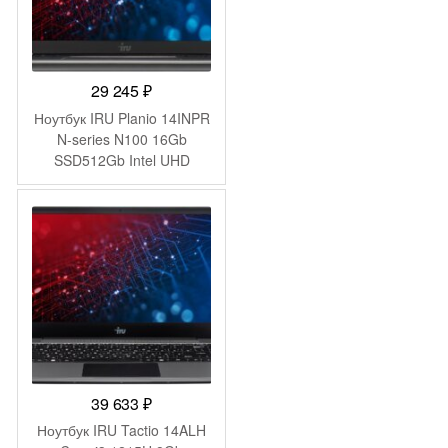
29 245
₽
Ноутбук IRU Planio 14INPR
N-series N100 16Gb
SSD512Gb Intel UHD
Graphics 14″ IPS FHD
(1920×1080) FreeDOS grey
WiFi BT Cam 5000mAh
(2078487)
39 633
₽
Ноутбук IRU Tactio 14ALH