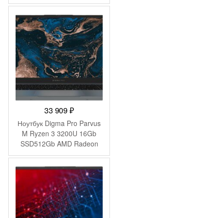
graphics 15.6″ IPS FHD
(1920×1080) Windows 11
Pro 64 black WiFi BT Cam
4500mAh (2019269)
33 909
₽
Ноутбук Digma Pro Parvus
M Ryzen 3 3200U 16Gb
SSD512Gb AMD Radeon
Graphics 15.6″ IPS FHD
(1920×1080) Windows 11
Pro dk.grey WiFi BT Cam
4500mAh (DN15R3-
ADXW02)