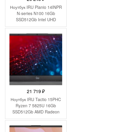
Ноутбук IRU Planio 14INPR
N-series N100 16Gb
SSD512Gb Intel UHD
Graphics 14″ IPS FHD
(1920×1080) Windows 11
Pro grey WiFi BT Cam
5000mAh (2078485)
21 719
₽
Ноутбук IRU Tactio 15PHC
Ryzen 7 5825U 16Gb
SSD512Gb AMD Radeon
Graphics 15.6″ IPS FHD
(1920×1080) Windows 11
Pro Multi Language black