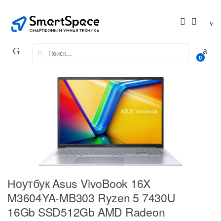
Skip
Skip
to
to
navigation
content
Search
0
for:
Ноутбук Asus VivoBook 16X
M3604YA-MB303 Ryzen 5 7430U
16Gb SSD512Gb AMD Radeon