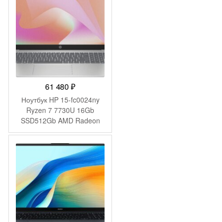
WiFi BT Cam 4350mAh
(2046017)
61 480
₽
Ноутбук HP 15-fc0024ny
Ryzen 7 7730U 16Gb
SSD512Gb AMD Radeon
Graphics 15.6″ IPS FHD
(1920×1080) FreeDOS
silver WiFi BT Cam
(B8AX0EA)