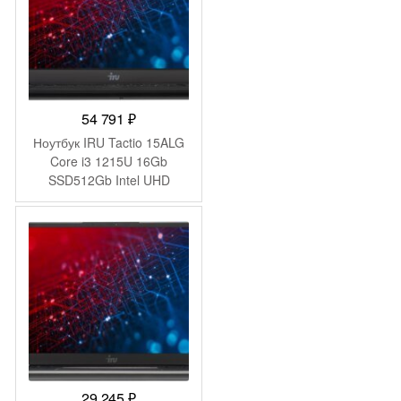
54 791
₽
Ноутбук IRU Tactio 15ALG
Core i3 1215U 16Gb
SSD512Gb Intel UHD
Graphics 15.6″ IPS FHD
(1920×1080) Windows 11
Pro 64 black WiFi BT Cam
4500mAh (2019268)
29 245
₽