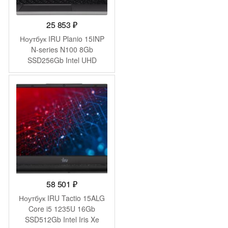
25 853
₽
Ноутбук IRU Planio 15INP
N-series N100 8Gb
SSD256Gb Intel UHD
Graphics 15.6″ IPS FHD
(1920×1080) FreeDOS grey
WiFi BT Cam 5000mAh
(2023738)
58 501
₽
Ноутбук IRU Tactio 15ALG
Core i5 1235U 16Gb
SSD512Gb Intel Iris Xe