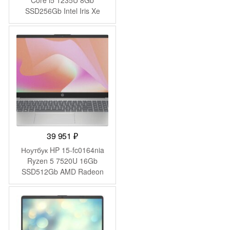
Core i5 1235U 8Gb
SSD256Gb Intel Iris Xe
graphics 15.6″ IPS FHD
Windows 11 Pro black WiFi
BT Cam (2044618)
39 951
₽
Ноутбук HP 15-fc0164nia
Ryzen 5 7520U 16Gb
SSD512Gb AMD Radeon
610M 15.6″ IPS FHD
(1920×1080) FreeDOS
silver WiFi BT Cam
(BA5K8EA)