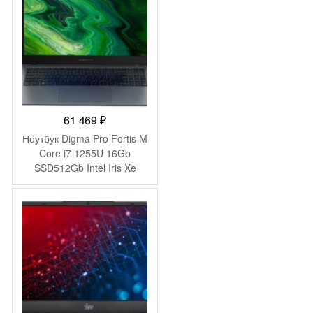
(B8AX0EA)
61 469
₽
Ноутбук Digma Pro Fortis M
Core i7 1255U 16Gb
SSD512Gb Intel Iris Xe
graphics 15.6″ IPS FHD
(1920×1080) Windows 11
Pro grey WiFi BT Cam
4250mAh (DN15P7-
ADXW04)