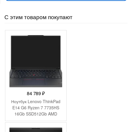
С этим товаром покупают
84 789
₽
Ноутбук Lenovo ThinkPad
E14 G6 Ryzen 7 7735HS
16Gb SSD512Gb AMD
Radeon 680M 14″ IPS
WUXGA (1920×1200) без