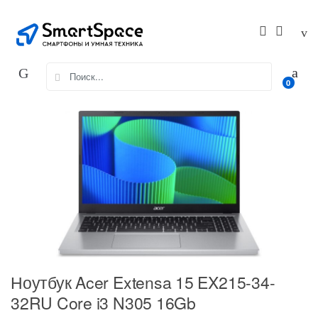
Skip
Skip
to
to
navigation
content
Search
0
for:
Ноутбук Acer Extensa 15 EX215-34-
32RU Core i3 N305 16Gb