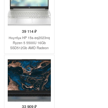
39 114
₽
Ноутбук HP 15s-eq2023nq
Ryzen 5 5500U 16Gb
SSD512Gb AMD Radeon
Graphics 15.6″ IPS FHD
(1920×1080) FreeDOS
silver WiFi BT Cam
(4Q6E6EA)
33 909
₽