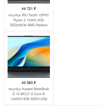
44 721
₽
Ноутбук IRU Tactio 15PHC
Ryzen 5 7430U 8Gb
SSD256Gb AMD Radeon
Graphics 15.6″ IPS FHD
(1920×1080) Windows 11
Pro Multi Language black
WiFi BT Cam 4350mAh
(2045999)
45 580
₽
Ноутбук Huawei MateBook
D 16 MCLF-X Core i5
12450H 8Gb SSD512Gb
Intel UHD Graphics 16″ IPS