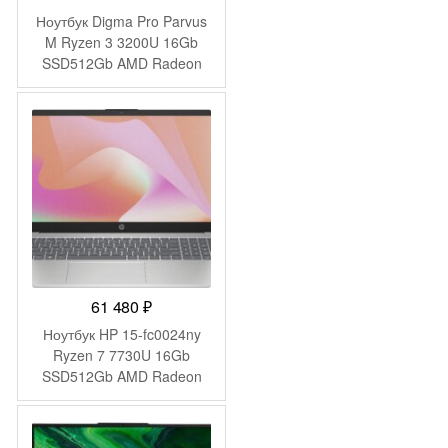
Ноутбук Digma Pro Parvus
M Ryzen 3 3200U 16Gb
SSD512Gb AMD Radeon
Graphics 15.6″ IPS FHD
(1920×1080) Windows 11
Pro dk.grey WiFi BT Cam
4500mAh (DN15R3-
ADXW02)
61 480
₽
Ноутбук HP 15-fc0024ny
Ryzen 7 7730U 16Gb
SSD512Gb AMD Radeon
Graphics 15.6″ IPS FHD
(1920×1080) FreeDOS
silver WiFi BT Cam