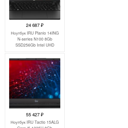
24 687
₽
Ноутбук IRU Planio 14ING
N-series N100 8Gb
SSD256Gb Intel UHD
Graphics 14″ IPS FHD
(1920×1080) FreeDOS
black WiFi BT Cam
6000mAh (2058902)
55 427
₽
Ноутбук IRU Tactio 15ALG