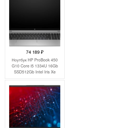
ОС black WiFi BT Cam
(21M3S05S00)
74 189
₽
Ноутбук HP ProBook 450
G10 Core i5 1334U 16Gb
SSD512Gb Intel Iris Xe
graphics 15.6″ IPS FHD
(1920×1080) Windows 11
Pro 64 silver WiFi BT Cam
(9C4H1UT)