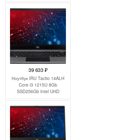
Graphics 14″ IPS FHD
(1920×1080) FreeDOS grey
WiFi BT Cam 4000mAh
(2058897)
39 633
₽
Ноутбук IRU Tactio 14ALH
Core i3 1215U 8Gb
SSD256Gb Intel UHD
Graphics 14″ IPS FHD
(1920×1080) Windows 11
Pro Multi Language 64 grey
WiFi BT Cam 4000mAh
(2059058)