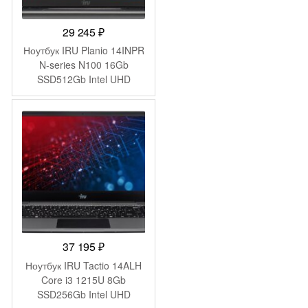
29 245
₽
Ноутбук IRU Planio 14INPR
N-series N100 16Gb
SSD512Gb Intel UHD
Graphics 14″ IPS FHD
(1920×1080) Windows 11
Pro grey WiFi BT Cam
5000mAh (2078485)
37 195
₽
Ноутбук IRU Tactio 14ALH
Core i3 1215U 8Gb
SSD256Gb Intel UHD