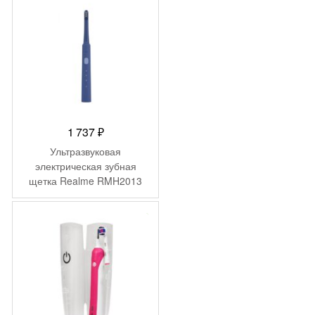
1 737
₽
Ультразвуковая
электрическая зубная
щетка Realme RMH2013
(N1) Цвет: Синий (Blue)
-
9 500
₽