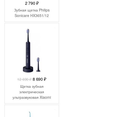
2 790
₽
Зубная щетка Philips
Sonicare HX3651/12
-
4 000
₽
Первоначальная
Текущая
8 690
₽
12 690
₽
цена
цена:
Щетка зубная
составляла
8
электрическая
ультразвуковая Xiaomi
12
690 ₽.
Electric Toothbrush T700
690 ₽.
MES604 (BHR5575GL)
-
486
₽