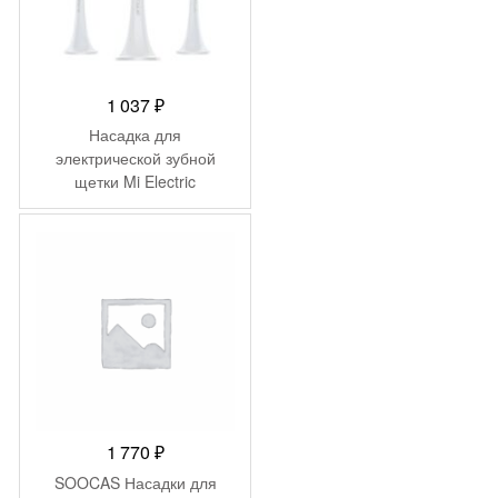
1 037
₽
Насадка для
электрической зубной
щетки Mi Electric
Toothbrush Head (3-pack,
standard) Light Grey
DDYST01SKS
(NUN4010GL)
1 770
₽
SOOCAS Насадки для