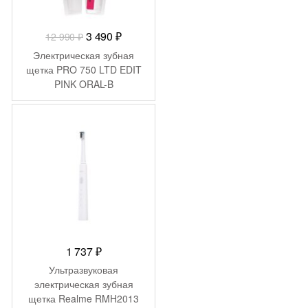
Первоначальная
Текущая
3 490
₽
12 990
₽
цена
цена:
Электрическая зубная
составляла
3
щетка PRO 750 LTD EDIT
PINK ORAL-B
12
490 ₽.
990 ₽.
1 737
₽
Ультразвуковая
электрическая зубная
щетка Realme RMH2013